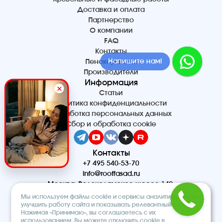
Доставка и оплата
Партнерство
О компании
FAQ
Контакты
Напишите нам!
Пенокерамика
Производители
Информация
Статьи
Политика конфиденциальности
Обработка персональных данных
Сбор и обработка cookie
Контакты
+7 495 540-53-70
info@rooffasad.ru
Москва, Волоколамское шоссе 142,
офис 606, 6 этаж
Мы используем файлы cookie и сервисы аналитики, чтобы
Реквизиты
улучшить работу сайта и показывать релевантный контент.
Нажимая «Принимаю», вы соглашаетесь с их
ООО “ПТК “Титан”
использованием. Вы можете отключить cookie в