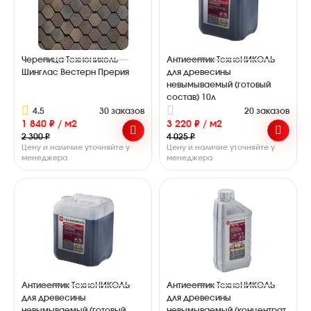
Черепица Технониколь
Антисептик ТехноНИКОЛЬ
Шинглас Вестерн Прерия
для древесины
невымываемый (готовый
состав) 10л
4.5
30 заказов
20 заказов
1 840 ₽ / м2
3 220 ₽ / м2
2 300 ₽
4 025 ₽
Цену и наличие уточняйте у
Цену и наличие уточняйте у
менеджера
менеджера
Антисептик ТехноНИКОЛЬ
Антисептик ТехноНИКОЛЬ
для древесины
для древесины
невымываемый (готовый
невымываемый (концентрат