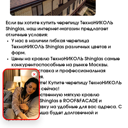
Если вы хотите купить черепицу ТехноНИКОЛЬ
Shinglas, наш интернет-магазин предлагает
отличные условия:
У нас в наличии гибкая черепица
ТехноНИКОЛЬ Shinglas различных цветов и
форм.
Цены на кровлю ТехноНИКОЛЬ Shinglas самые
конкурентоспособные на рынке Москвы.
Быстрая доставка и профессиональная
консультация.
Не откладывайте! Купите черепицу ТехноНИКОЛЬ
Shinglas прямо сейчас!
Закажите качественную мягкую кровлю
ТехноНИКОЛЬ Shinglas в ROOF&FACADE и
получите доставку на удобные для вас адреса. С
нами ваша крыша будет долговечной и
красивой!