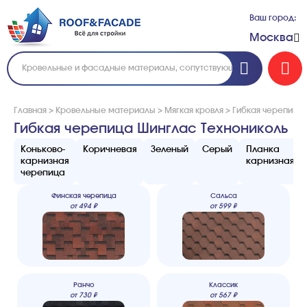
Ваш город:
Москва
Главная
>
Кровельные материалы
>
Мягкая кровля
>
Гибкая черепица 
Гибкая черепица Шинглас Технониколь
Коньково-
Коричневая
Зеленый
Серый
Планка
карнизная
карнизная
черепица
Финская черепица
Сальса
от
494
₽
от
599
₽
Ранчо
Классик
от
730
₽
от
567
₽