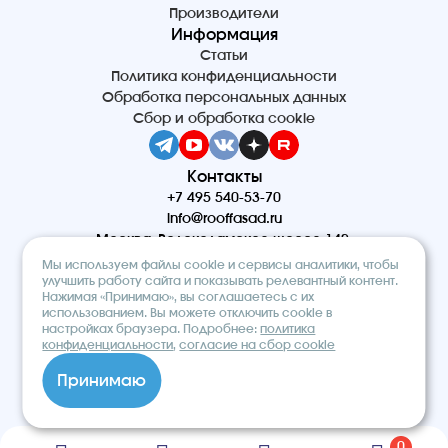
Производители
Информация
Статьи
Политика конфиденциальности
Обработка персональных данных
Сбор и обработка cookie
Контакты
+7 495 540-53-70
info@rooffasad.ru
Москва, Волоколамское шоссе 142,
офис 606, 6 этаж
Мы используем файлы cookie и сервисы аналитики, чтобы
Реквизиты
улучшить работу сайта и показывать релевантный контент.
Нажимая «Принимаю», вы соглашаетесь с их
ООО “ПТК “Титан”
использованием. Вы можете отключить cookie в
ОГРН 1227700212475
настройках браузера. Подробнее:
политика
ИНН 9710097508
конфиденциальности
,
согласие на сбор cookie
© 2026. Строительный интернет-
Принимаю
магазин «ROOF&FACADE»
0