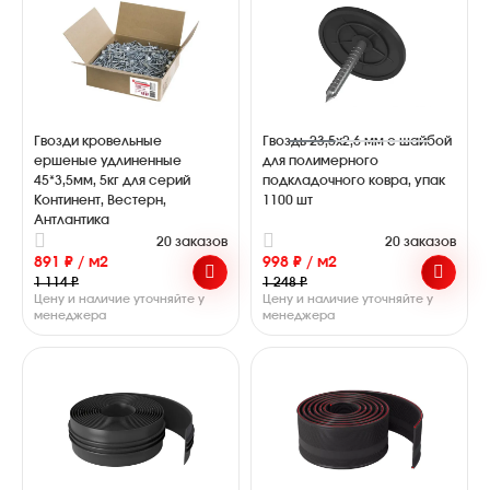
Гвозди кровельные
Гвоздь 23,5х2,6 мм с шайбой
ершеные удлиненные
для полимерного
45*3,5мм, 5кг для серий
подкладочного ковра, упак
Континент, Вестерн,
1100 шт
Антлантика
20 заказов
20 заказов
891 ₽ / м2
998 ₽ / м2
1 114 ₽
1 248 ₽
Цену и наличие уточняйте у
Цену и наличие уточняйте у
менеджера
менеджера