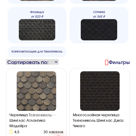
Фазенда
Оптима
от
523
₽
от
345
₽
Комплектующие для ТехноНиколь
Фильтры
Черепица Технониколь
Многослойная черепица
Шинглас Атлантика
Технониколь Шинглас Джаз
Мадейра
Чикаго
4.5
30 заказов