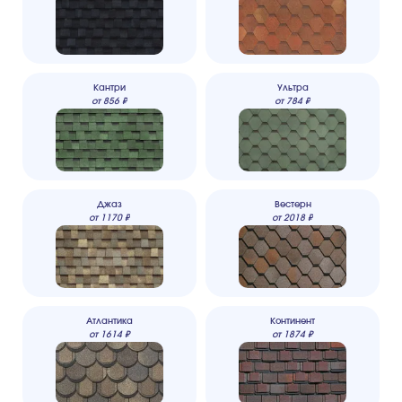
Кантри
Ультра
от
856
₽
от
784
₽
Джаз
Вестерн
от
1170
₽
от
2018
₽
Атлантика
Континент
от
1614
₽
от
1874
₽