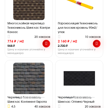
Многослойная черепица
Пароизоляция Технониколь
Технониколь Шинглас Кантри
для плоских кровель 90м2/
Канзас
упак
20 заказов
10 заказов
774 ₽ / м2
2 160 ₽ / м2
968 ₽
2 700 ₽
Цену и наличие уточняйте у
Цену и наличие уточняйте у
менеджера
менеджера
Черепица Технониколь
Черепица Технониколь
Шинглас Континент Европа
Шинглас Оптима Черный
4.5
40 заказов
20 заказов