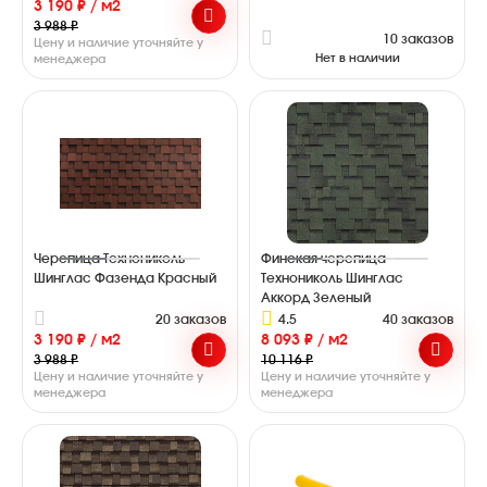
3 190 ₽ / м2
3 988 ₽
10 заказов
Цену и наличие уточняйте у
Нет в наличии
менеджера
Черепица Технониколь
Финская черепица
Шинглас Фазенда Красный
Технониколь Шинглас
Аккорд Зеленый
20 заказов
4.5
40 заказов
3 190 ₽ / м2
8 093 ₽ / м2
3 988 ₽
10 116 ₽
Цену и наличие уточняйте у
Цену и наличие уточняйте у
менеджера
менеджера