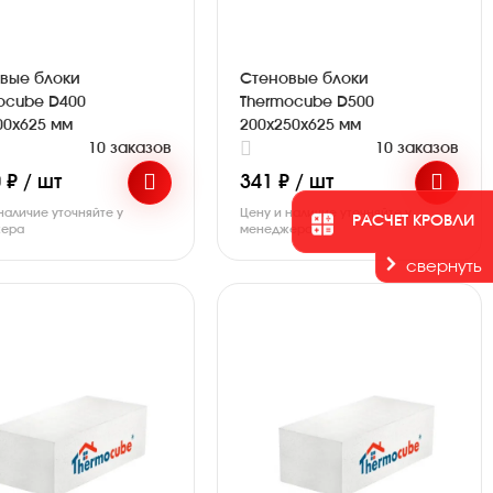
вые блоки
Стеновые блоки
ocube D400
Thermocube D500
00х625 мм
200х250х625 мм
10 заказов
10 заказов
 ₽ / шт
341 ₽ / шт
наличие уточняйте у
Цену и наличие уточняйте у
РАСЧЕТ КРОВЛИ
ера
менеджера
свернуть