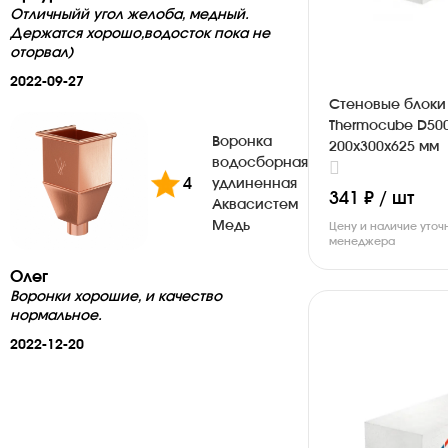
Отличныйй угол желоба, медный.
Держатся хорошо,водосток пока не
оторвал)
2022-09-27
Стеновые блоки
Thermocube D50
Воронка
200х300х625 мм
водосборная
4
удлиненная
341 ₽ / шт
Аквасистем
Медь
Цену и наличие уточ
менеджера
Олег
Воронки хорошие, и качество
нормальное.
2022-12-20