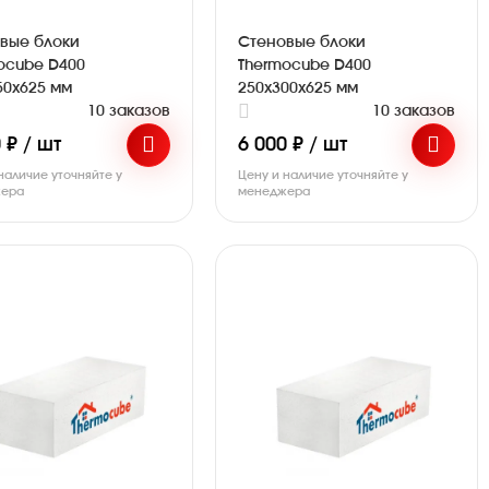
вые блоки
Стеновые блоки
ocube D400
Thermocube D400
50х625 мм
250х300х625 мм
10 заказов
10 заказов
 ₽ / шт
6 000 ₽ / шт
наличие уточняйте у
Цену и наличие уточняйте у
ера
менеджера