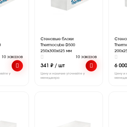
Стеновые блоки
Стено
0
Thermocube D500
Therm
250х300х625 мм
200х2
10 заказов
10 заказов
341 ₽ / шт
6 000
няйте у
Цену и наличие уточняйте у
Цену и 
менеджера
менедж