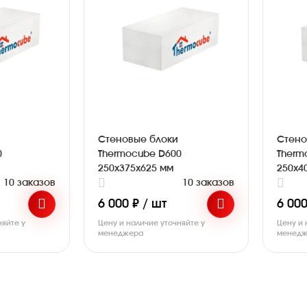
Стеновые блоки
Стено
0
Thermocube D600
Therm
250х375х625 мм
250х4
10 заказов
10 заказов
6 000 ₽ / шт
6 000
няйте у
Цену и наличие уточняйте у
Цену и 
менеджера
менедж