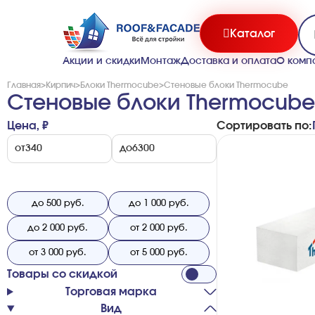
Каталог
Акции и скидки
Монтаж
Доставка и оплата
О комп
Главная
>
Кирпич
>
Блоки Thermocube
>
Стеновые блоки Thermocube
Стеновые блоки Thermocube
Цена, ₽
Сортировать по:
от
до
до 500 руб.
до 1 000 руб.
до 2 000 руб.
от 2 000 руб.
от 3 000 руб.
от 5 000 руб.
Товары со скидкой
Торговая марка
Вид