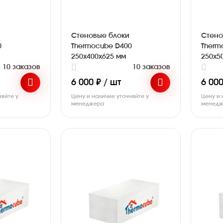
Стеновые блоки
Стено
0
Thermocube D400
Therm
250х400х625 мм
250х5
10 заказов
10 заказов
6 000 ₽ / шт
6 000
няйте у
Цену и наличие уточняйте у
Цену и 
менеджера
менедж