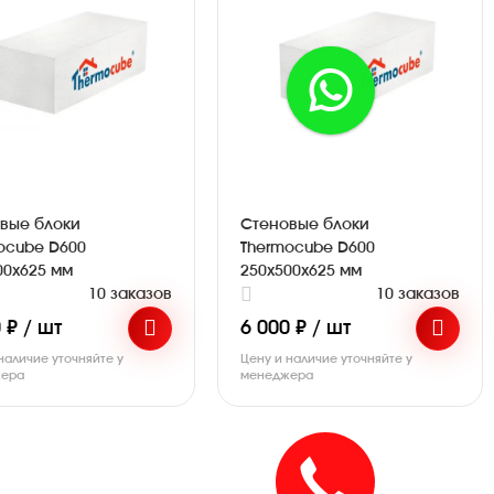
вые блоки
Стеновые блоки
ocube D600
Thermocube D600
00х625 мм
250х500х625 мм
10 заказов
10 заказов
 ₽ / шт
6 000 ₽ / шт
наличие уточняйте у
Цену и наличие уточняйте у
ера
менеджера