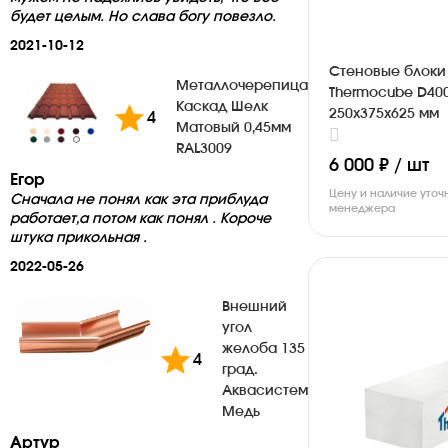
будет целым. Но слава богу повезло.
2021-10-12
Стеновые блоки
Металлочерепица
Thermocube D40
Каскад Шелк
250х375х625 мм
4
Матовый 0,45мм
RAL3009
6 000 ₽ / шт
Егор
Цену и наличие уточ
Сначала не понял как эта приблуда
менеджера
работает,а потом как понял . Короче
штука прикольная .
2022-05-26
Внешний
угол
желоба 135
4
град.
Аквасистем
Медь
Артур