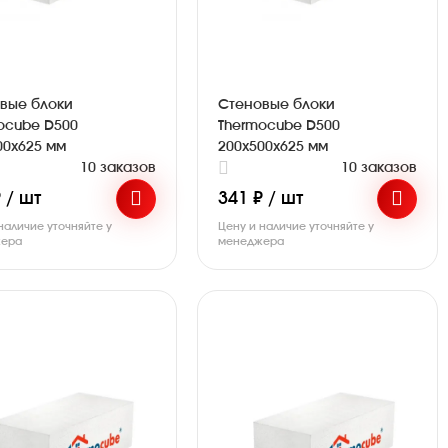
вые блоки
Стеновые блоки
ocube D500
Thermocube D500
00х625 мм
200х500х625 мм
10 заказов
10 заказов
 / шт
341 ₽ / шт
наличие уточняйте у
Цену и наличие уточняйте у
ера
менеджера