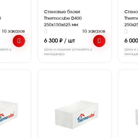
Стеновые блоки
Стено
0
Thermocube D400
Therm
250х150х625 мм
250х2
10 заказов
10 заказов
6 300 ₽ / шт
6 000
няйте у
Цену и наличие уточняйте у
Цену и 
менеджера
менедж