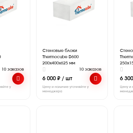
Стеновые блоки
Стено
0
Thermocube D600
Therm
200х400х625 мм
250х1
10 заказов
10 заказов
6 000 ₽ / шт
6 300
няйте у
Цену и наличие уточняйте у
Цену и 
менеджера
менедж