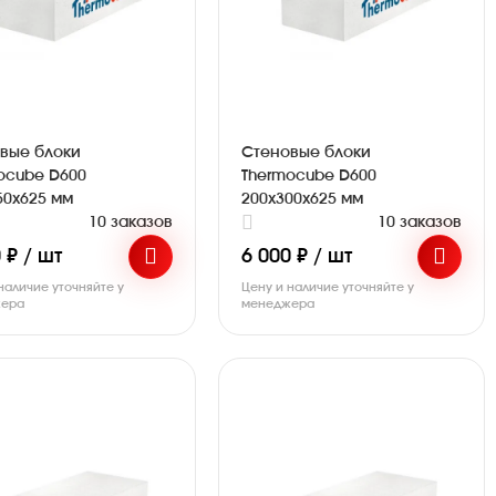
вые блоки
Стеновые блоки
ocube D600
Thermocube D600
50х625 мм
200х300х625 мм
10 заказов
10 заказов
 ₽ / шт
6 000 ₽ / шт
наличие уточняйте у
Цену и наличие уточняйте у
ера
менеджера