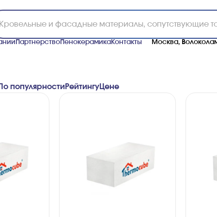
ании
Партнерство
Пенокерамика
Контакты
Москва, Волоколам
По популярности
Рейтингу
Ценe