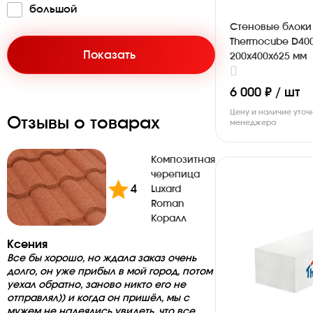
бо­льшой
Стеновые блоки
Thermocube D40
Показать
200х400х625 мм
6 000 ₽ / шт
Цену и наличие уточ
Отзывы о товарах
менеджера
Композитная
черепица
4
Luxard
Roman
Коралл
Ксения
Все бы хорошо, но ждала заказ очень
долго, он уже прибыл в мой город, потом
уехал обратно, заново никто его не
отправлял)) и когда он пришёл, мы с
мужем не надеялись увидеть, что все