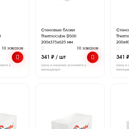
Стеновые блоки
Стено
0
Thermocube D500
Therm
200х375х625 мм
200х4
10 заказов
10 заказов
341 ₽ / шт
341 ₽
няйте у
Цену и наличие уточняйте у
Цену и 
менеджера
менедж