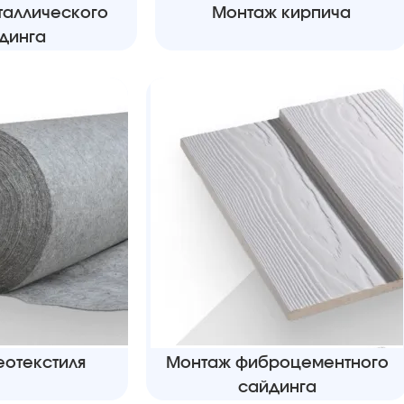
таллического
Монтаж кирпича
динга
еотекстиля
Монтаж фиброцементного
сайдинга