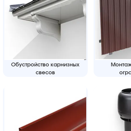
Обустройство карнизных
Монтаж
свесов
огр