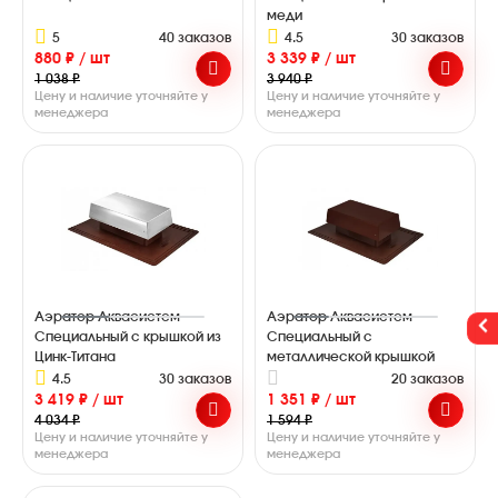
меди
5
40 заказов
4.5
30 заказов
880 ₽ / шт
3 339 ₽ / шт
1 038 ₽
3 940 ₽
Цену и наличие уточняйте у
Цену и наличие уточняйте у
менеджера
менеджера
Аэратор Аквасистем
Аэратор Аквасистем
Специальный с крышкой из
Специальный с
Цинк-Титана
металлической крышкой
4.5
30 заказов
20 заказов
3 419 ₽ / шт
1 351 ₽ / шт
4 034 ₽
1 594 ₽
Цену и наличие уточняйте у
Цену и наличие уточняйте у
менеджера
менеджера