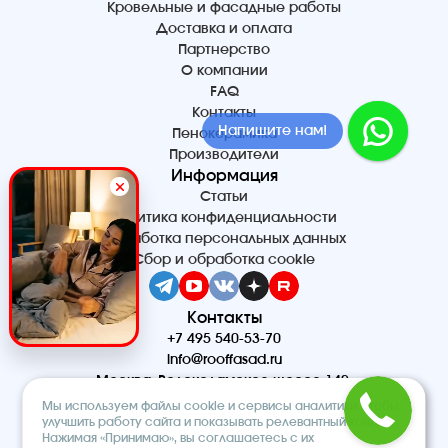
Кровельные и фасадные работы
Доставка и оплата
Партнерство
О компании
FAQ
Контакты
Напишите нам!
Пенокерамика
Производители
Информация
Статьи
Политика конфиденциальности
Обработка персональных данных
Сбор и обработка cookie
Контакты
+7 495 540-53-70
info@rooffasad.ru
Москва, Волоколамское шоссе 142,
офис 606, 6 этаж
Мы используем файлы cookie и сервисы аналитики, чтобы
Реквизиты
улучшить работу сайта и показывать релевантный контент.
Нажимая «Принимаю», вы соглашаетесь с их
ООО “ПТК “Титан”