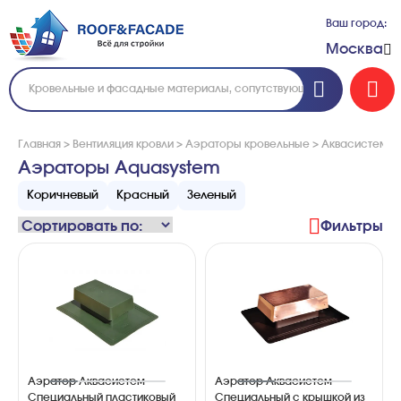
Ваш город:
Москва
Главная
>
Вентиляция кровли
>
Аэраторы кровельные
>
Аквасистем
Аэраторы Aquasystem
Коричневый
Красный
Зеленый
Фильтры
Аэратор Аквасистем
Аэратор Аквасистем
Специальный пластиковый
Специальный с крышкой из