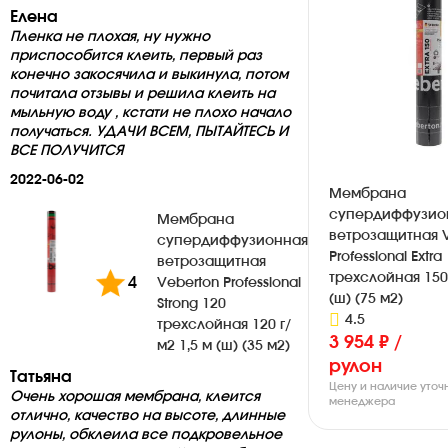
Елена
Пленка не плохая, ну нужно
приспособится клеить, первый раз
конечно закосячила и выкинула, потом
почитала отзывы и решила клеить на
мыльную воду , кстати не плохо начало
получаться. УДАЧИ ВСЕМ, ПЫТАЙТЕСЬ И
ВСЕ ПОЛУЧИТСЯ
2022-06-02
Мембрана
супердиффузио
Мембрана
ветрозащитная 
супердиффузионная
Professional Extra
ветрозащитная
трехслойная 150 
4
Veberton Professional
(ш) (75 м2)
Strong 120
4.5
трехслойная 120 г/
3 954 ₽ /
м2 1,5 м (ш) (35 м2)
рулон
Татьяна
Цену и наличие уточ
Очень хорошая мембрана, клеится
менеджера
отлично, качество на высоте, длинные
рулоны, обклеила все подкровельное