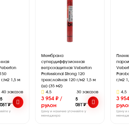
Мембрана
Пленк
нная
супердиффузионная
парои
Veberton
ветрозащитная Veberton
Vebert
 150
Professional Strong 120
Parob
г/м2 1,5 м
трехслойная 120 г/м2 1,5 м
г/м2 1
(ш) (35 м2)
40 заказов
4.5
30 заказов
4.5
3 954 ₽ /
3 954
5
5
061 ₽
061 ₽
рулон
руло
няйте у
Цену и наличие уточняйте у
Цену и 
менеджера
менедж