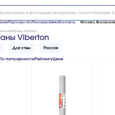
ании
Партнерство
Пенокерамика
Контакты
Москва, Волоколам
ые мембраны Viberton
ны Viberton
Для стен
Россия
По популярности
Рейтингу
Ценe