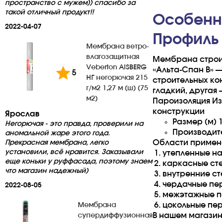
пространство с мужем)) спасибо за
такой отличный продукт!!
Особенн
2022-04-07
Профиль
Мембрана ветро-
влагозащитная
Мембрана строи
Veberton AISBERG
«Альта-Спан В» 
5
НГ негорючая 215
строительных ко
г/м2 1,27 м (ш) (75
гладкий, другая
м2)
Пароизоляция Из
конструкции
Ярослав
Размер (м) 1
Негорючая - это правда, проверили на
Производит
аномальной жаре этого года.
Области примен
Прекрасная мембрана, легко
установили, всё нравится. Заказывали
утепленные н
еще коньки у руффасада, поэтому знаем
каркасные ст
что магазин надежный)
внутренние с
чердачные пе
2022-08-05
межэтажные п
цокольные пе
Мембрана
В нашем магази
супердиффузионная