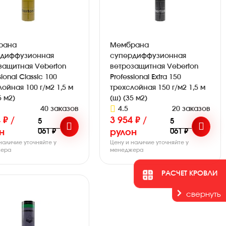
рана
Мембрана
рдиффузионная
супердиффузионная
защитная Veberton
ветрозащитная Veberton
sional Classic 100
Professional Extra 150
ойная 100 г/м2 1,5 м
трехслойная 150 г/м2 1,5 м
5 м2)
(ш) (35 м2)
40 заказов
4.5
20 заказов
 ₽ /
3 954 ₽ /
5
5
061 ₽
061 ₽
н
рулон
наличие уточняйте у
Цену и наличие уточняйте у
ера
менеджера
РАСЧЕТ КРОВЛИ
свернуть