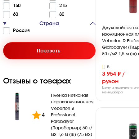
150
215
60
80
Страна
Двухслойная тка
Ро­с­сия
изоляционная п
Veberton D Profes
Gidrobaryer (Ги
Показать
80 г/м2 1,5 м (ш) 
5
3 954 ₽ /
Отзывы о товарах
рулон
Цену и наличие уточ
менеджера
Пленка нетканая
пароизоляционная
Veberton B
4
Professional
Parobaryer
(Паробарьер) 60 г/
м2 1,6 м (ш) (75 м2)