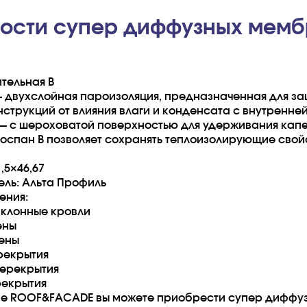
ости супер диффузных мембр
тельная B
— двухслойная пароизоляция, предназначенная для защ
нструкций от влияния влаги и конденсата с внутренн
 — с шероховатой поверхностью для удерживания кап
оспан В позволяет сохранять теплоизолирующие свойс
,5×46,67
ель: Альта Профиль
ения:
аклонные кровли
ены
тены
рекрытия
ерекрытия
рекрытия
не ROOF&FACADE вы можете приобрести супер диффуз