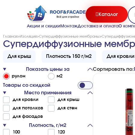
Каталог
Акции и скидки
Монтаж
Доставка и оплата
О комп
Главная
>
Изоляция
>
Супердиффузионные мембраны
>
Супердиффузионн
Супердиффузионные мембра
Для крыш
Плотность 150 г/м2
Для кровли
Показать цены за
Сортировать по:
ру­лон
м2
Товары со скидкой
Место применения
для кро­вли
для крыш
для по­то­л­ков
для стен
для фа­са­дов
Плотность, г/м2
100
120