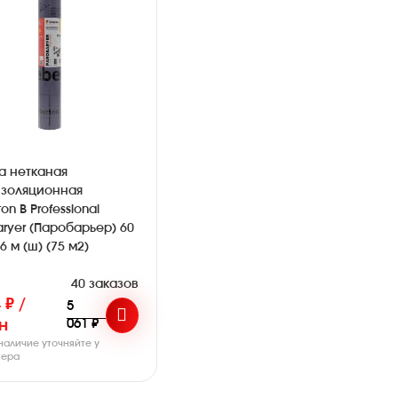
а нетканая
золяционная
on B Professional
aryer (Паробарьер) 60
,6 м (ш) (75 м2)
40 заказов
 ₽ /
5
061 ₽
н
наличие уточняйте у
ера