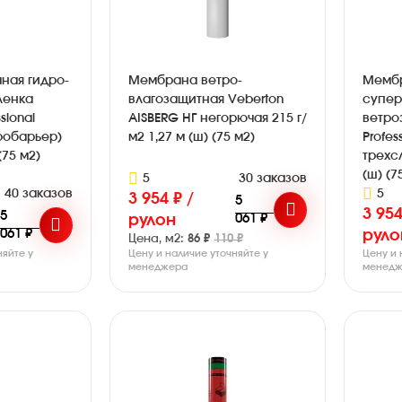
ная гидро-
Мембрана ветро-
Мемб
ленка
влагозащитная Veberton
супе
sional
AISBERG НГ негорючая 215 г/
ветро
дробарьер)
м2 1,27 м (ш) (75 м2)
Profes
(75 м2)
трехсл
(ш) (7
5
30 заказов
40 заказов
5
3 954 ₽ /
5
3 954
5
061 ₽
рулон
061 ₽
руло
Цена, м2:
86 ₽
110 ₽
няйте у
Цену и наличие уточняйте у
Цену и 
менеджера
менедж