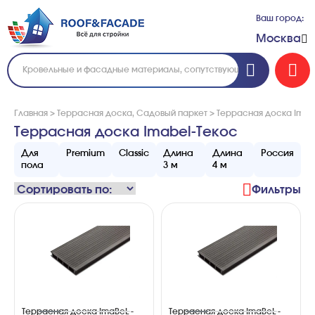
Ваш город:
Москва
Главная
>
Террасная доска, Садовый паркет
>
Террасная доска Imab
Террасная доска Imabel-Текос
Для
Premium
Classic
Длина
Длина
Россия
пола
3 м
4 м
Фильтры
Террасная доска ImaBeL -
Террасная доска ImaBeL -