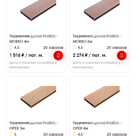
Террасная доска ImaBeL -
Террасная доска ImaBeL -
МОККО 4м
МОККО 6м
4.5
20 заказов
4.5
20 заказов
1 516 ₽ / пог. м.
2 274 ₽ / пог. м.
Цену и наличие уточняйте у
Цену и наличие уточняйте у
менеджера
менеджера
Террасная доска ImaBeL -
Террасная доска ImaBeL -
ОРЕХ 3м
ОРЕХ 4м
5
20 заказов
4.5
20 заказов