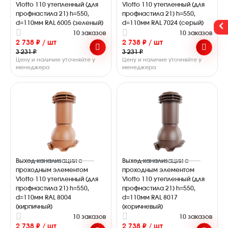
Viotto 110 утепленный (для
Viotto 110 утепленный (для
профнастила 21) h=550,
профнастила 21) h=550,
d=110мм RAL 6005 (зеленый)
d=110мм RAL 7024 (серый)
10 заказов
10 заказов
2 738 ₽ / шт
2 738 ₽ / шт
3 231 ₽
3 231 ₽
Цену и наличие уточняйте у
Цену и наличие уточняйте у
менеджера
менеджера
Выход канализации с
Выход канализации с
проходным элементом
проходным элементом
Viotto 110 утепленный (для
Viotto 110 утепленный (для
профнастила 21) h=550,
профнастила 21) h=550,
d=110мм RAL 8004
d=110мм RAL 8017
(кирпичный)
(коричневый)
10 заказов
10 заказов
2 738 ₽ / шт
2 738 ₽ / шт