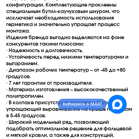
конфигурации. Комплектующие проклеены
специальным бутил-каучуковым шнуром, что
исключает необходимость использования
герметика и значительно упрощает процесс
монтажа.
Изделия бренда выгодно выделяются на фоне
конкурентов такими плюсами:
·
Надежность и долговечность.
·
Устойчивость перед низкими температурами и
выгоранием.
·
Диапазон рабочих температур – от -45 до +80
градусов.
·
7 лет гарантии от производителя.
·
Материал изготовления – высококачественный
полипропилен.
·
В колпаке присутствует встроенный уровень,
Напишите в MAX!
упрощающий выравнивание на крыше под углом
в 5-45 градусов.
·
Широкий модельный ряд, позволяющий
подобрать оптимальное решение для фальцевой
и мягкой кровли, а также для конструкций,