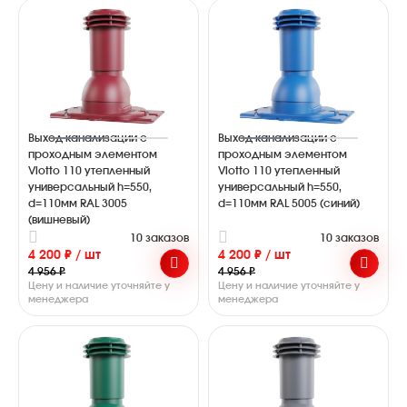
Выход канализации с
Выход канализации с
проходным элементом
проходным элементом
Viotto 110 утепленный
Viotto 110 утепленный
универсальный h=550,
универсальный h=550,
d=110мм RAL 3005
d=110мм RAL 5005 (синий)
(вишневый)
10 заказов
10 заказов
4 200 ₽ / шт
4 200 ₽ / шт
4 956 ₽
4 956 ₽
Цену и наличие уточняйте у
Цену и наличие уточняйте у
менеджера
менеджера