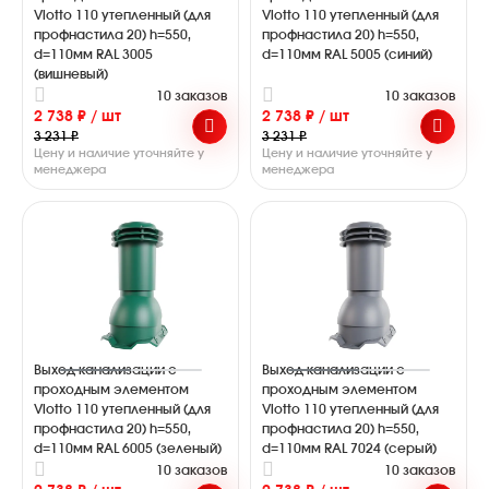
Viotto 110 утепленный (для
Viotto 110 утепленный (для
профнастила 20) h=550,
профнастила 20) h=550,
d=110мм RAL 3005
d=110мм RAL 5005 (синий)
(вишневый)
10 заказов
10 заказов
2 738 ₽ / шт
2 738 ₽ / шт
3 231 ₽
3 231 ₽
Цену и наличие уточняйте у
Цену и наличие уточняйте у
менеджера
менеджера
Выход канализации с
Выход канализации с
проходным элементом
проходным элементом
Viotto 110 утепленный (для
Viotto 110 утепленный (для
профнастила 20) h=550,
профнастила 20) h=550,
d=110мм RAL 6005 (зеленый)
d=110мм RAL 7024 (серый)
10 заказов
10 заказов