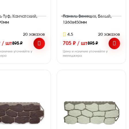
ь Туф, Камчатский,
Панель Венеция, Белый,
90мм
1260х450мм
20 заказов
4.5
20 заказов
 / шт
705 ₽ / шт
895 ₽
895 ₽
наличие уточняйте у
Цену и наличие уточняйте у
ера
менеджера