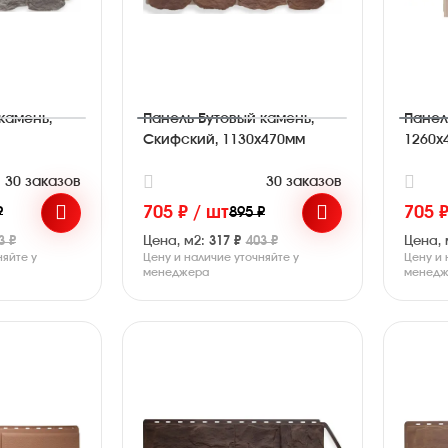
камень,
Панель Бутовый камень,
Панел
Скифский, 1130х470мм
1260х
30 заказов
30 заказов
705 ₽ / шт
705 ₽
₽
895 ₽
3 ₽
Цена, м2:
317 ₽
403 ₽
Цена, 
няйте у
Цену и наличие уточняйте у
Цену и 
менеджера
менедж