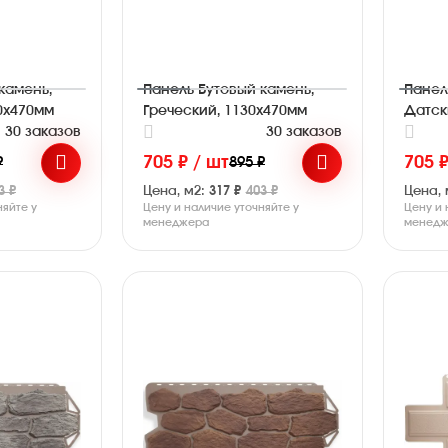
камень,
Панель Бутовый камень,
Панел
0х470мм
Греческий, 1130х470мм
Датск
30 заказов
30 заказов
705 ₽ / шт
705 ₽
₽
895 ₽
3 ₽
Цена, м2:
317 ₽
403 ₽
Цена, 
няйте у
Цену и наличие уточняйте у
Цену и 
менеджера
менедж