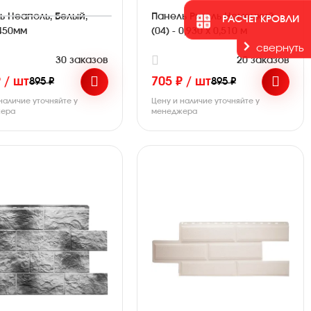
ь Неаполь, Белый,
Панель Ригель Немецкий
РАСЧЕТ КРОВЛИ
450мм
(04) - 0,930 х 0,510 м
свернуть
30 заказов
20 заказов
 / шт
705 ₽ / шт
895 ₽
895 ₽
наличие уточняйте у
Цену и наличие уточняйте у
ера
менеджера