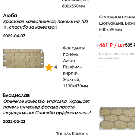
Рижский, 03,
800х590мм
Люба
Фасадная панел
Красивая, качественная, панель на 100
Шотландия, Беж
%, спасибо за качество:)
800х590мм
2022-04-07
461 ₽ / шт
585 
Фасадная
Цену и наличие уточ
панель
менеджера
Альта-
4
Профиль
Кирпич,
Желтый,
1130х470мм
Владислав
Отличное качество, упаковка. Украшает
панель интерьер фасада просто
шедеврально! Спасибо руффасадовцы!
2022-03-23
Панель Камень