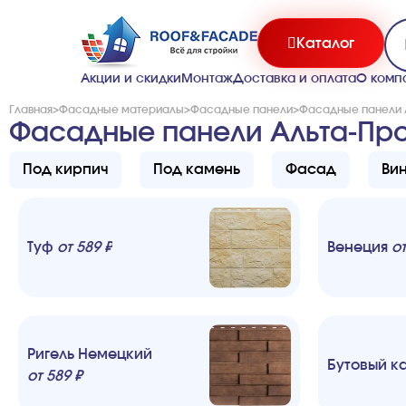
Каталог
Акции и скидки
Монтаж
Доставка и оплата
О комп
Главная
>
Фасадные материалы
>
Фасадные панели
>
Фасадные панели 
Фасадные панели Альта-Пр
Под кирпич
Под камень
Фасад
Ви
Туф
от
589
₽
Венеция
о
Ригель Немецкий
Бутовый к
от
589
₽