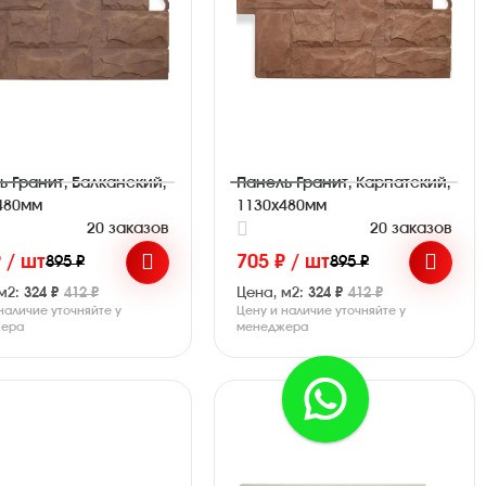
ь Гранит, Балканский,
Панель Гранит, Карпатский,
480мм
1130х480мм
20 заказов
20 заказов
 / шт
705 ₽ / шт
895 ₽
895 ₽
м2:
324 ₽
412 ₽
Цена, м2:
324 ₽
412 ₽
наличие уточняйте у
Цену и наличие уточняйте у
ера
менеджера