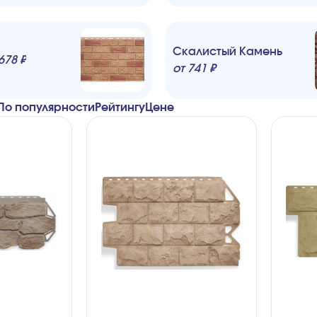
Скалистый Камень
678
₽
от
741
₽
По популярности
Рейтингу
Ценe