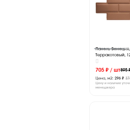
Панель Венеция,
Терракотовый, 1
705 ₽ / шт
895 
Цена, м2:
296 ₽
37
Цену и наличие уточ
менеджера