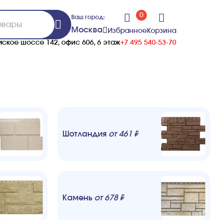
0
Ваш город:
Москва
Избранное
Корзина
ское шоссе 142, офис 606, 6 этаж
+7 495 540-53-70
Шотландия
от
461
₽
Камень
от
678
₽