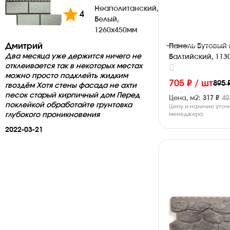
Неаполитанский,
4
Белый,
1260х450мм
Дмитрий
Панель Бутовый 
Два месяца уже держится ничего не
Балтийский, 113
отклеивается так в некоторых местах
можно просто подклейть жидким
705 ₽ / шт
895 
гвоздём Хотя стены фасада не ахти
песок старый кирпичный дом Перед
Цена, м2:
317 ₽
40
поклейкой обработайте грунтовка
Цену и наличие уточ
менеджера
глубокого проникновения
2022-03-21