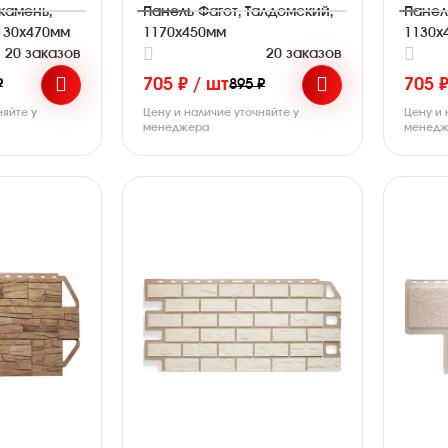
камень,
Панель Фагот, Талдомский,
Панел
130х470мм
1170х450мм
1130х
20 заказов
20 заказов
705 ₽ / шт
705 ₽
₽
895 ₽
няйте у
Цену и наличие уточняйте у
Цену и 
менеджера
менедж