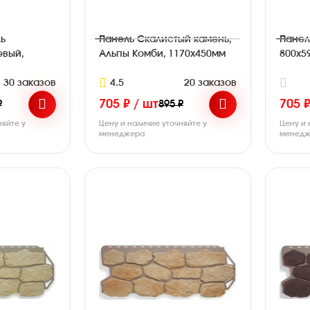
ь
Панель Скалистый камень,
Панел
евый,
Альпы Комби, 1170х450мм
800х5
30 заказов
4.5
20 заказов
705 ₽ / шт
705 ₽
₽
895 ₽
няйте у
Цену и наличие уточняйте у
Цену и 
менеджера
менедж