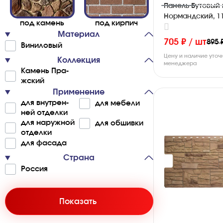
Панель Бутовый 
Нормандский, 1
под ка­ме­нь
под ки­р­пич
Материал
705 ₽ / шт
895 
Ви­ни­ло­вый
Цену и наличие уточ
Коллекция
менеджера
Ка­ме­нь Пра­
жский
Применение
для вну­т­ре­н­
для ме­бе­ли
ней от­де­лки
для на­ру­ж­ной
для об­ши­в­ки
от­де­лки
для фа­са­да
Страна
Ро­с­сия
Показать