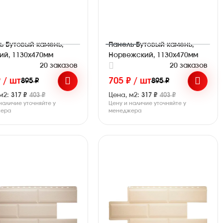
ь Бутовый камень,
Панель Бутовый камень,
ий, 1130х470мм
Норвежский, 1130х470мм
20 заказов
20 заказов
 / шт
705 ₽ / шт
895 ₽
895 ₽
м2:
317 ₽
403 ₽
Цена, м2:
317 ₽
403 ₽
наличие уточняйте у
Цену и наличие уточняйте у
ера
менеджера