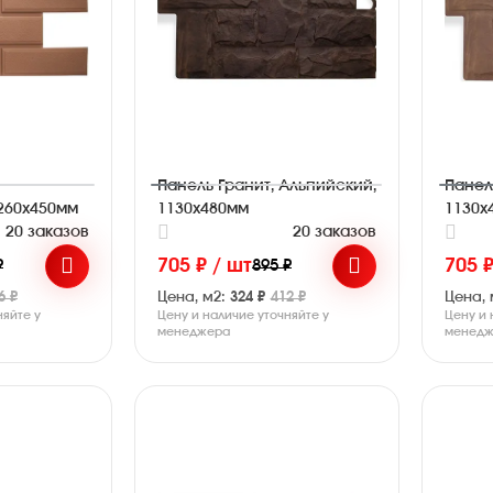
Панель Гранит, Альпийский,
Панел
260х450мм
1130х480мм
1130х
20 заказов
20 заказов
705 ₽ / шт
705 ₽
₽
895 ₽
6 ₽
Цена, м2:
324 ₽
412 ₽
Цена, 
няйте у
Цену и наличие уточняйте у
Цену и 
менеджера
менедж