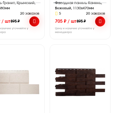
ь Гранит, Крымский,
Фасадная панель Камень,
480мм
Бежевый, 1130х470мм
20 заказов
5
20 заказов
 / шт
705 ₽ / шт
895 ₽
895 ₽
наличие уточняйте у
Цену и наличие уточняйте у
ера
менеджера