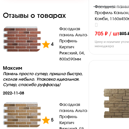
Фасадная панел
Профиль Каньон
Отзывы о товарах
Комби, 1160х45
Фасадная
705 ₽ / шт
895 
панель Альта-
Профиль
Цену и наличие уточ
4
менеджера
Кирпич
Рижский, 04,
800х590мм
Максим
Панель просто супер, пришла быстро,
сколов небыло. Упаковка идеальная.
Супер, спасибо руффасад!
2022-11-08
Фасадная
панель Альта-
Профиль
5
Кирпич