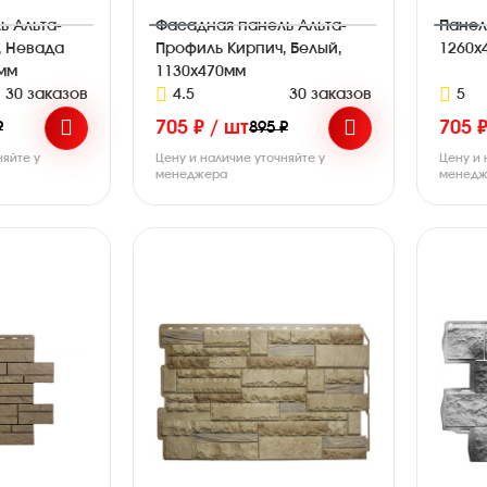
ь Альта-
Фасадная панель Альта-
Панел
, Невада
Профиль Кирпич, Белый,
1260х
0мм
1130х470мм
30 заказов
4.5
30 заказов
5
705 ₽ / шт
705 ₽
₽
895 ₽
няйте у
Цену и наличие уточняйте у
Цену и 
менеджера
менедж