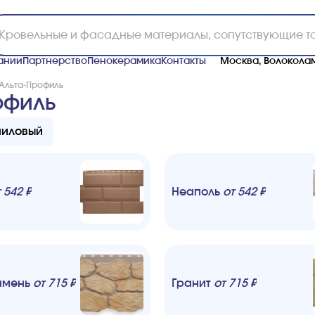
ании
Партнерство
Пенокерамика
Контакты
Москва, Волоколам
Альта-Профиль
офиль
ниловый
т
542
₽
Неаполь
от
542
₽
амень
от
715
₽
Гранит
от
715
₽