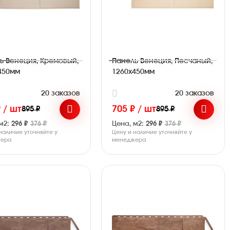
ь Венеция, Кремовый,
Панель Венеция, Песчаный,
450мм
1260х450мм
20 заказов
20 заказов
 / шт
705 ₽ / шт
895 ₽
895 ₽
м2:
296 ₽
376 ₽
Цена, м2:
296 ₽
376 ₽
наличие уточняйте у
Цену и наличие уточняйте у
ера
менеджера