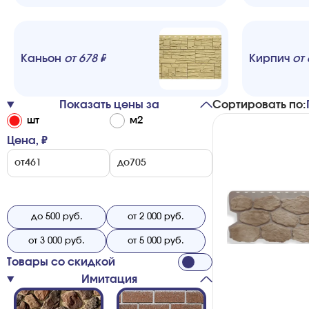
Каньон
от
678
₽
Кирпич
от
Показать цены за
Сортировать по:
шт
м2
Цена, ₽
от
до
до 500 руб.
от 2 000 руб.
от 3 000 руб.
от 5 000 руб.
Товары со скидкой
Имитация