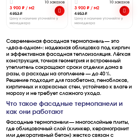
10 заказов
10 заказов
3 900 ₽ / м2
3 900 ₽ / м2
4 953 ₽
4 953 ₽
Цену и наличие уточняйте у
Цену и наличие уточняйте у
менеджера
менеджера
Современная фасадная термопанель — это
«два‑в‑одном»: надежная облицовка под кирпич
и эффективная фасадная теплоизоляция. Лёгкая
конструкция, точная геометрия и встроенный
утеплитель сокращают сроки отделки дома в
разы, а расходы на отопление — до 40 %.
Решение подходит для газобетона, пеноблоков,
кирпичных и каркасных стен, устойчиво к влаге и
морозу и не требует сложного ухода.
Что такое фасадные термопанели и
как они работают
Фасадные термопанели — многослойные плиты,
где облицовочный слой (клинкер, керамогранит
или декоративный бетон) жестко связан с