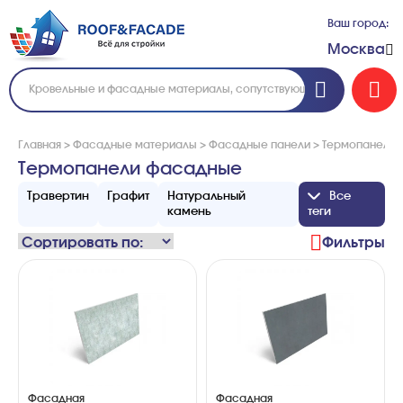
Ваш город:
Москва
Главная
>
Фасадные материалы
>
Фасадные панели
>
Термопанели 
Термопанели фасадные
Травертин
Графит
Натуральный
Все
камень
теги
Фильтры
Фасадная
Фасадная