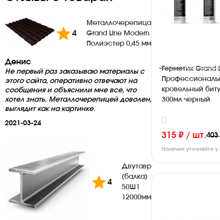
Металлочерепица
4
Grand Line Modern
Полиэстер 0,45 мм
Денис
Герметик Grand L
Не первый раз заказываю материалы с
Профессиональ
этого сайта, оперативно отвечают на
кровельный бит
сообщения и объяснили мне все, что
хотел знать. Металлочерепицей доволен,
300мл черный
выглядит как на картинке.
2021-03-24
315 ₽ / шт.
403
Наличие уточняйте 
Двутавр
(балка)
4
50Ш1
12000мм