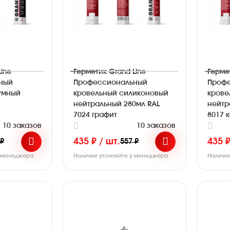
ine
Герметик Grand Line
Герме
ный
Профессиональный
Проф
умный
кровельный силиконовый
крове
нейтральный 280мл RAL
нейтр
7024 графит
8017 
10 заказов
10 заказов
435 ₽ / шт.
435 ₽
 ₽
557 ₽
у менеджера
Наличие уточняйте у менеджера
Наличи