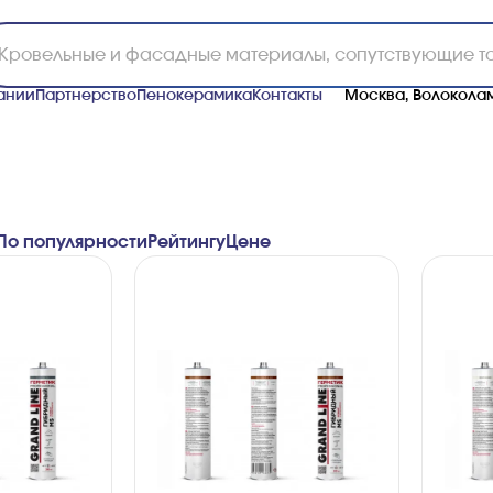
ании
Партнерство
Пенокерамика
Контакты
Москва, Волоколам
По популярности
Рейтингу
Ценe