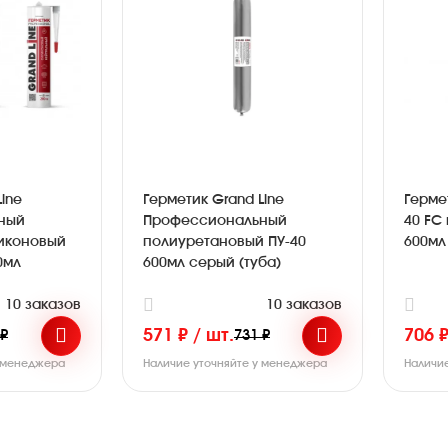
ine
Герметик Grand Line
Гермет
ный
Профессиональный
40 FC
иконовый
полиуретановый ПУ-40
600мл
0мл
600мл серый (туба)
10 заказов
10 заказов
571 ₽ / шт.
706 ₽
 ₽
731 ₽
у менеджера
Наличие уточняйте у менеджера
Наличи