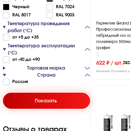
Че­р­ный
RAL 7024
RAL 8017
RAL 9003
Температура проведения
Герметик Grand L
Профессиональ
работ (°С)
гибридный на о
от +5 до +35
полимера 300мл 
Температура эксплуатации
графит
(°С)
от -40 до +90
622 ₽ / шт.
797
Торговая марка
Наличие уточняйте 
Страна
Ро­с­сия
Показать
Отзывы о товарах