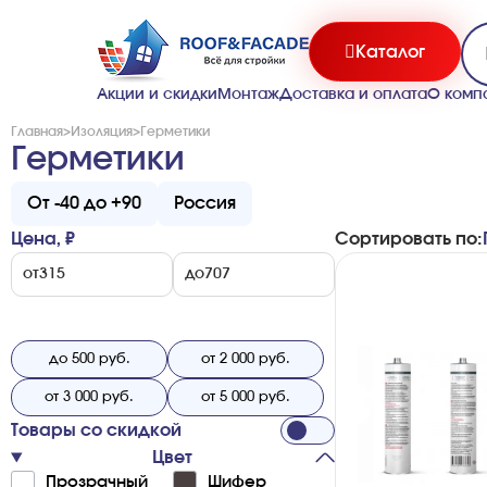
Каталог
Акции и скидки
Монтаж
Доставка и оплата
О комп
Главная
>
Изоляция
>
Герметики
Герметики
От -40 до +90
Россия
Цена, ₽
Сортировать по:
от
до
до 500 руб.
от 2 000 руб.
от 3 000 руб.
от 5 000 руб.
Товары со скидкой
Цвет
Про­з­ра­ч­ный
Ши­фер