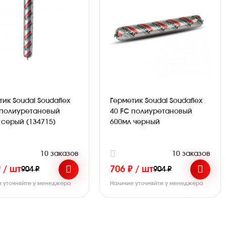
ик Soudal Soudaflex
Герметик Soudal Soudaflex
 полиуретановый
40 FC полиуретановый
 серый (134715)
600мл черный
10 заказов
10 заказов
 / шт
706 ₽ / шт
904 ₽
904 ₽
е уточняйте у менеджера
Наличие уточняйте у менеджера