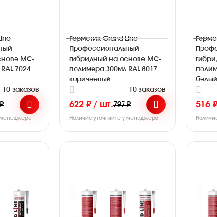
ine
Герметик Grand Line
Герме
ный
Профессиональный
Проф
снове МС-
гибридный на основе МС-
гибри
RAL 7024
полимера 300мл RAL 8017
полим
коричневый
белы
10 заказов
10 заказов
622 ₽ / шт.
516 ₽
 ₽
797 ₽
у менеджера
Наличие уточняйте у менеджера
Наличи