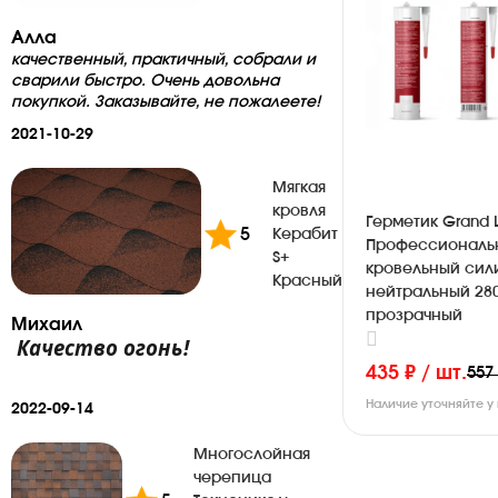
Алла
качественный, практичный, собрали и
сварили быстро. Очень довольна
покупкой. Заказывайте, не пожалеете!
2021-10-29
Мягкая
кровля
Герметик Grand L
5
Керабит
Профессиональ
S+
кровельный сил
Красный
нейтральный 28
прозрачный
Михаил
Качество огонь!
435 ₽ / шт.
557
Наличие уточняйте 
2022-09-14
Многослойная
черепица