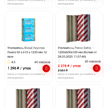
Цену и наличие уточняйте у
Цену и наличие уточняйте у
менеджера
менеджера
Утеплитель Knauf Акустик
Утеплитель Paroc Extra
Плита 50 х 610 х 1230 мм 12
1200х600х100 мм [Копия от
кв.м
28.03.2025 11:57:46]
20 заказов
4.5
60 заказов
2 278 ₽ / упак
1 296 ₽ / упак
2 551 ₽
Цену и наличие уточняйте у
Цену и наличие уточняйте у
менеджера
менеджера