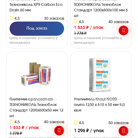
Технониколь XPS Carbon Eco
ТЕХНОНИКОЛЬ Техноблок
Drain 60 мм
Стандарт 1200х600х100 мм 6
шт
4.5
30 заказов
4.5
40 заказов
1 533 ₽ / упак
Под заказ
1 778 ₽
Цену и наличие уточняйте у
Цену и наличие уточняйте у
менеджера
менеджера
Плита минераловатная
Утеплитель Knauf NORD
ТЕХНОНИКОЛЬ Техноблок
плита 1230 х 610 х 50 мм 9,0
Стандарт 1200х600х50 мм 12
кв.м
шт
4.5
40 заказов
4.5
50 заказов
1 533 ₽ / упак
1 296 ₽ / упак
1 778 ₽