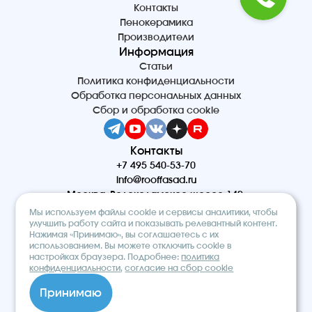
Контакты
Пенокерамика
Производители
Информация
Статьи
Политика конфиденциальности
Обработка персональных данных
Сбор и обработка cookie
Контакты
+7 495 540-53-70
info@rooffasad.ru
Москва, Волоколамское шоссе 142,
офис 606, 6 этаж
Мы используем файлы cookie и сервисы аналитики, чтобы
Реквизиты
улучшить работу сайта и показывать релевантный контент.
Нажимая «Принимаю», вы соглашаетесь с их
ООО “ПТК “Титан”
использованием. Вы можете отключить cookie в
ОГРН 1227700212475
настройках браузера. Подробнее:
политика
ИНН 9710097508
конфиденциальности
,
согласие на сбор cookie
© 2026. Строительный интернет-
Принимаю
магазин «ROOF&FACADE»