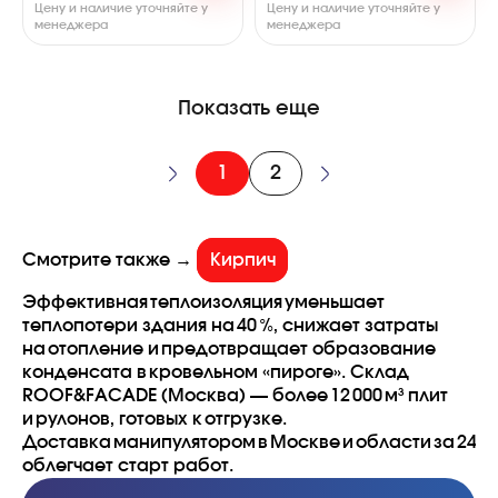
Цену и наличие уточняйте у
Цену и наличие уточняйте у
менеджера
менеджера
Показать еще
1
2
Смотрите также →
Кирпич
Эффективная теплоизоляция уменьшает
теплопотери здания на 40 %, снижает затраты
на отопление и предотвращает образование
конденсата в кровельном «пироге». Склад
ROOF&FACADE (Москва) — более 12 000 м³ плит
и рулонов, готовых к отгрузке.
Доставка манипулятором в Москве и области за 24 ч
облегчает старт работ.