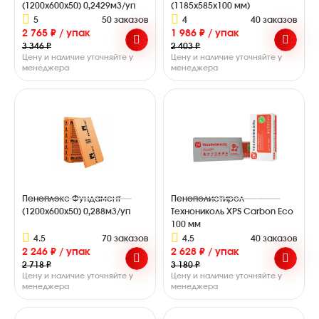
(1200х600х50) 0,2429м3/уп
(1185х585х100 мм)
5
50 заказов
4
40 заказов
2 765 ₽ / упак
1 986 ₽ / упак
3 346 ₽
2 403 ₽
Цену и наличие уточняйте у
Цену и наличие уточняйте у
менеджера
менеджера
Пеноплэкс Фундамент
Пенополистирол
(1200х600х50) 0,288м3/уп
Технониколь XPS Carbon Eco
100 мм
4.5
70 заказов
4.5
40 заказов
2 246 ₽ / упак
2 628 ₽ / упак
2 718 ₽
3 180 ₽
Цену и наличие уточняйте у
Цену и наличие уточняйте у
менеджера
менеджера