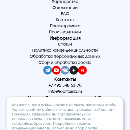
Партнерство
О компании
FAQ
Контакты
Пенокерамика
Производители
Информация
Статьи
Политика конфиденциальности
Обработка персональных данных
Сбор и обработка cookie
Контакты
+7 495 540-53-70
info@rooffasad.ru
Москва, Волоколамское шоссе 142,
офис 606, 6 этаж
Мы используем файлы cookie и сервисы аналитики, чтобы
Реквизиты
улучшить работу сайта и показывать релевантный контент.
Нажимая «Принимаю», вы соглашаетесь с их
ООО “ПТК “Титан”
использованием. Вы можете отключить cookie в
ОГРН 1227700212475
настройках браузера. Подробнее:
политика
ИНН 9710097508
конфиденциальности
,
согласие на сбор cookie