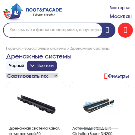
Ваш город:
Москва
Главная
>
Водосточные системы
>
Дренажные системы
Дренажные системы
Черный
Все теги
Фильтры
Дренажная система Канал
Лоток водоотводный
водоотводной 60
Gidrolica Super DN200