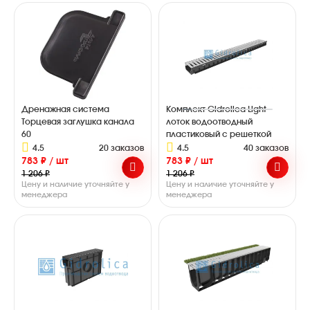
Дренажная система
Комплект Gidrolica Light
Торцевая заглушка канала
лоток водоотводный
60
пластиковый с решеткой
4.5
20 заказов
4.5
40 заказов
783 ₽ / шт
783 ₽ / шт
1 206 ₽
1 206 ₽
Цену и наличие уточняйте у
Цену и наличие уточняйте у
менеджера
менеджера