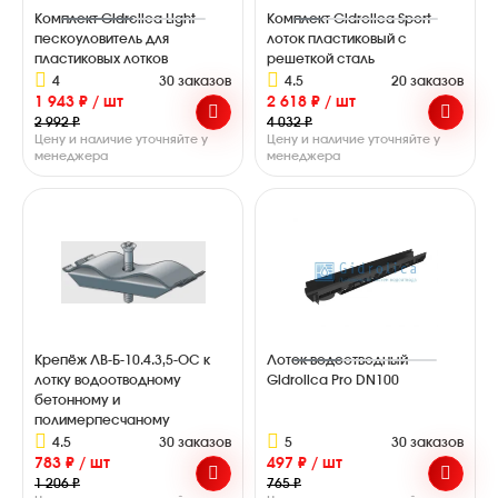
Комплект Gidrolica Light
Комплект Gidrolica Sport
пескоуловитель для
лоток пластиковый с
пластиковых лотков
решеткой сталь
4
30 заказов
4.5
20 заказов
1 943 ₽ / шт
2 618 ₽ / шт
2 992 ₽
4 032 ₽
Цену и наличие уточняйте у
Цену и наличие уточняйте у
менеджера
менеджера
Крепёж ЛВ-Б-10.4.3,5-ОС к
Лоток водоотводный
лотку водоотводному
Gidrolica Pro DN100
бетонному и
полимерпесчаному
4.5
30 заказов
5
30 заказов
783 ₽ / шт
497 ₽ / шт
1 206 ₽
765 ₽