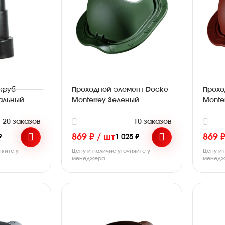
труб
Проходной элемент Docke
Прохо
сальный
Monterrey Зеленый
Monte
20 заказов
10 заказов
869 ₽ / шт
869 ₽
₽
1 025 ₽
няйте у
Цену и наличие уточняйте у
Цену и 
менеджера
менедж