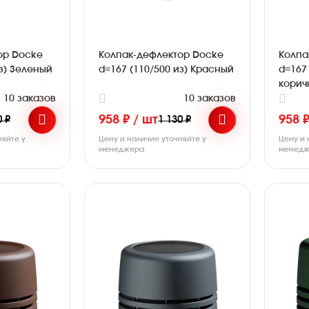
ор Docke
Колпак-дефлектор Docke
Колпа
из) Зеленый
d=167 (110/500 из) Красный
d=167 
корич
10 заказов
10 заказов
958 ₽ / шт
958 ₽
0 ₽
1 130 ₽
няйте у
Цену и наличие уточняйте у
Цену и 
менеджера
менедж