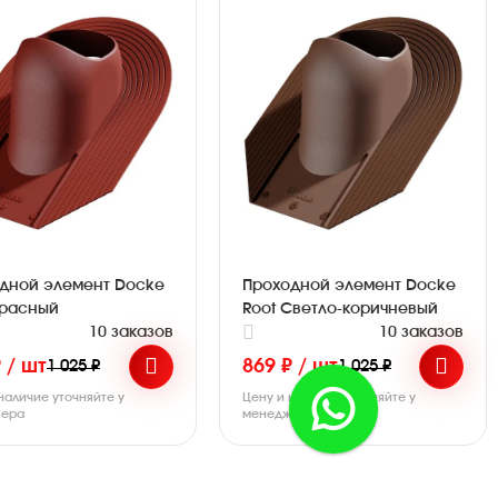
дной элемент Docke
Проходной элемент Docke
Красный
Root Светло-коричневый
10 заказов
10 заказов
 / шт
869 ₽ / шт
1 025 ₽
1 025 ₽
наличие уточняйте у
Цену и наличие уточняйте у
ера
менеджера