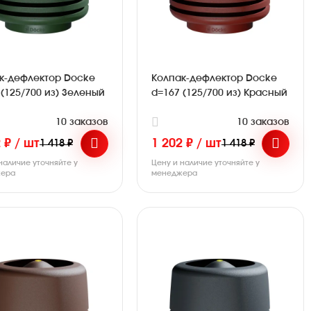
к-дефлектор Docke
Колпак-дефлектор Docke
 (125/700 из) Зеленый
d=167 (125/700 из) Красный
10 заказов
10 заказов
 ₽ / шт
1 202 ₽ / шт
1 418 ₽
1 418 ₽
наличие уточняйте у
Цену и наличие уточняйте у
ера
менеджера