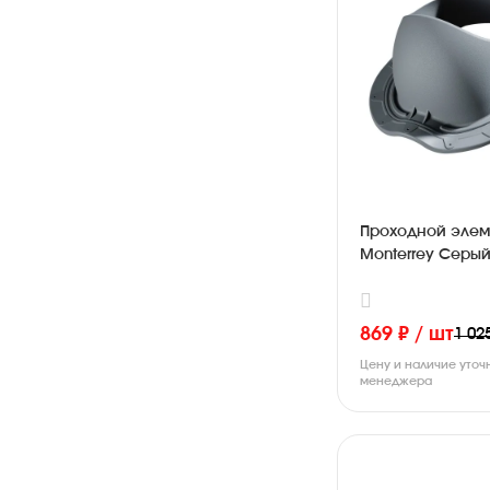
Проходной элем
Monterrey Серы
869 ₽ / шт
1 02
Цену и наличие уточ
менеджера