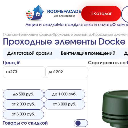
Каталог
Акции и скидки
Монтаж
Доставка и оплата
О комп
Главная
>
Вентиляция кровли
>
Проходные элементы
>
Проходные элемен
Проходные элементы Docke
Для готовой кровли
Вентиляция помещений
Д
Цена, ₽
Сортировать по:
от
до
до 500 руб.
до 1 000 руб.
от 2 000 руб.
от 3 000 руб.
от 5 000 руб.
Товары со скидкой