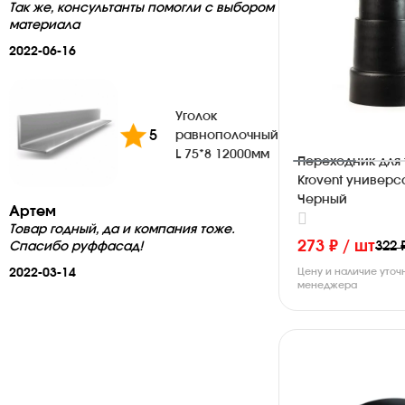
Так же, консультанты помогли с выбором
материала
2022-06-16
Уголок
5
равнополочный
L 75*8 12000мм
Переходник для 
Krovent универ
Черный
Артем
Товар годный, да и компания тоже.
273 ₽ / шт
322 
Спасибо руффасад!
2022-03-14
Цену и наличие уточ
менеджера