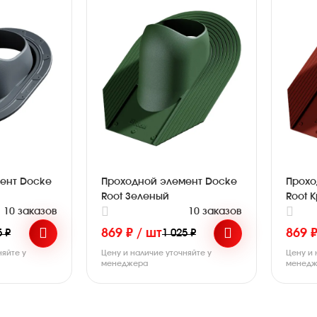
ент Docke
Проходной элемент Docke
Прохо
Root Зеленый
Root 
10 заказов
10 заказов
869 ₽ / шт
869 ₽
5 ₽
1 025 ₽
няйте у
Цену и наличие уточняйте у
Цену и 
менеджера
менедж