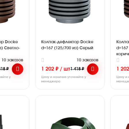
ор Docke
Колпак-дефлектор Docke
Колпа
з) Светло-
d=167 (125/700 из) Серый
d=167 
корич
10 заказов
10 заказов
1 202 ₽ / шт
1 202
418 ₽
1 418 ₽
няйте у
Цену и наличие уточняйте у
Цену и 
менеджера
менедж