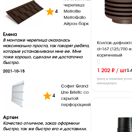
черепица
4
Metrotile
MetroGallo
Айрон-барк
Елена
В монтаже черепица оказалась
Колпак-дефлект
максимально проста, так говорят ребята,
d=167 (125/700 и
которые устанавливали мне ее. Мне
коричневый
тоже хорошо, сделали ее достаточно
быстро.
1 202 ₽ / шт
1 
2021-10-15
Цену и наличие уточ
менеджера
Софит Grand
Line Estetic со
4
скрытой
перфорацией
Артем
Качество отличное, заказ оформили
быстро, так же быстро его и доставили.