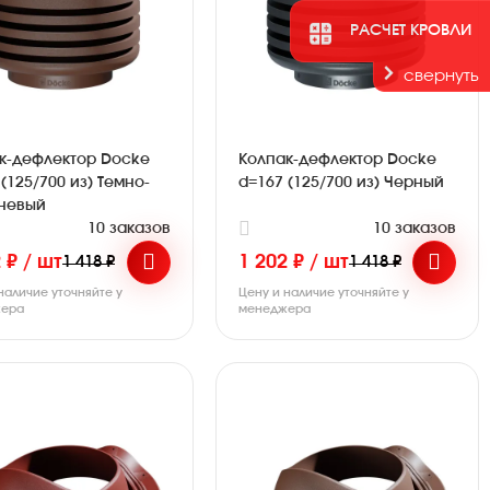
РАСЧЕТ КРОВЛИ
свернуть
к-дефлектор Docke
Колпак-дефлектор Docke
(125/700 из) Темно-
d=167 (125/700 из) Черный
невый
10 заказов
10 заказов
 ₽ / шт
1 202 ₽ / шт
1 418 ₽
1 418 ₽
наличие уточняйте у
Цену и наличие уточняйте у
ера
менеджера