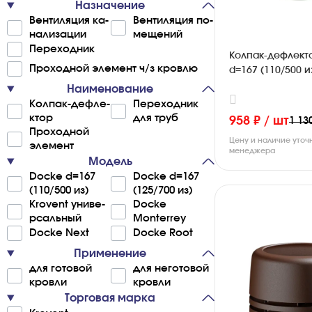
Назначение
Ве­нти­ля­ция ка­
Ве­нти­ля­ция по­
на­ли­за­ции
ме­ще­ний
Пе­ре­хо­д­ник
Колпак-дефлект
Про­хо­д­ной эле­ме­нт ч/з кро­влю
d=167 (110/500 
Наименование
Ко­л­па­к-де­ф­ле­
Пе­ре­хо­д­ник
к­тор
для труб
958 ₽ / шт
1 13
Про­хо­д­ной
Цену и наличие уточ
эле­ме­нт
менеджера
Модель
Docke d=167
Docke d=167
(110/500 из)
(125/700 из)
Krovent уни­ве­
Docke
р­са­льный
Monterrey
Docke Next
Docke Root
Применение
для го­то­вой
для не­го­то­вой
кро­вли
кро­вли
Торговая марка