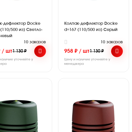
к-дефлектор Docke
Колпак-дефлектор Docke
(110/500 из) Светло-
d=167 (110/500 из) Серый
невый
10 заказов
10 заказов
 / шт
958 ₽ / шт
1 130 ₽
1 130 ₽
наличие уточняйте у
Цену и наличие уточняйте у
ера
менеджера