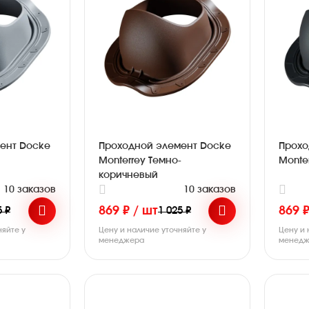
ент Docke
Проходной элемент Docke
Прохо
й
Monterrey Темно-
Monte
коричневый
10 заказов
10 заказов
869 ₽ / шт
869 ₽
5 ₽
1 025 ₽
няйте у
Цену и наличие уточняйте у
Цену и 
менеджера
менедж