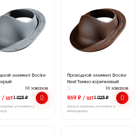
дной элемент Docke
Проходной элемент Docke
Серый
Next Темно-коричневый
10 заказов
10 заказов
 / шт
869 ₽ / шт
1 025 ₽
1 025 ₽
наличие уточняйте у
Цену и наличие уточняйте у
ера
менеджера