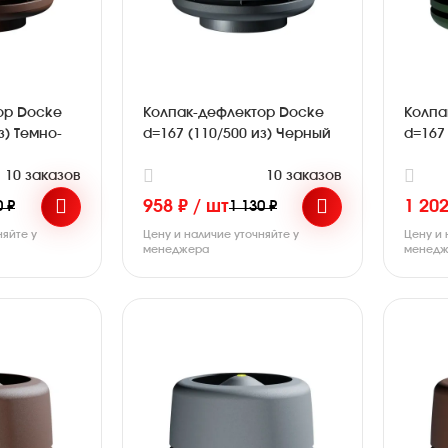
ор Docke
Колпак-дефлектор Docke
Колпа
з) Темно-
d=167 (110/500 из) Черный
d=167
10 заказов
10 заказов
958 ₽ / шт
1 202
0 ₽
1 130 ₽
няйте у
Цену и наличие уточняйте у
Цену и 
менеджера
менедж