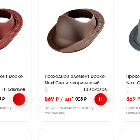
ент Docke
Проходной элемент Docke
Прохо
Next Светло-коричневый
Next 
10 заказов
10 заказов
869 ₽ / шт
869 ₽
5 ₽
1 025 ₽
няйте у
Цену и наличие уточняйте у
Цену и 
менеджера
менедж