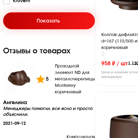
Krovent
Показать
Колпак-дефлект
d=167 (110/500 и
коричневый
Отзывы о товарах
958 ₽ / шт
1 13
Проходной
элемент ND для
Цену и наличие уточ
менеджера
5
металлочерепицы
Monterrey
коричневый
Ангелина
Менеджеры помогли, все ясно и просто
объяснили.
2021-09-12
Композитная