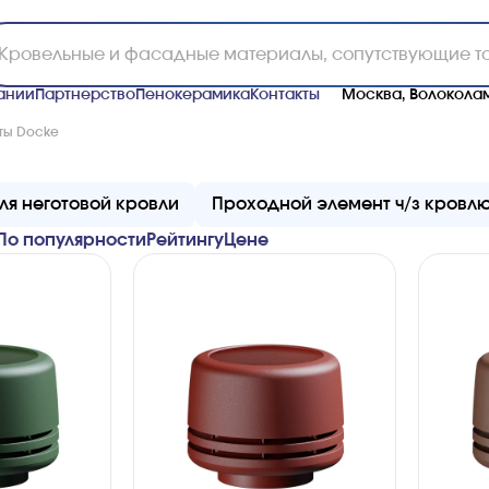
ании
Партнерство
Пенокерамика
Контакты
Москва, Волоколам
ты Docke
ля неготовой кровли
Проходной элемент ч/з кровл
По популярности
Рейтингу
Ценe