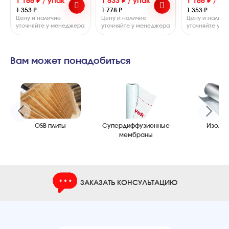
1 166 ₽ / упак
1 533 ₽ / упак
1 166 ₽ / уп
1 353 ₽
1 778 ₽
1 353 ₽
Цену и наличие
Цену и наличие
Цену и наличи
уточняйте у менеджера
уточняйте у менеджера
уточняйте у 
Вам может понадобиться
OSB плиты
Супердиффузионные
Изоляц
мембраны
ЗАКАЗАТЬ КОНСУЛЬТАЦИЮ