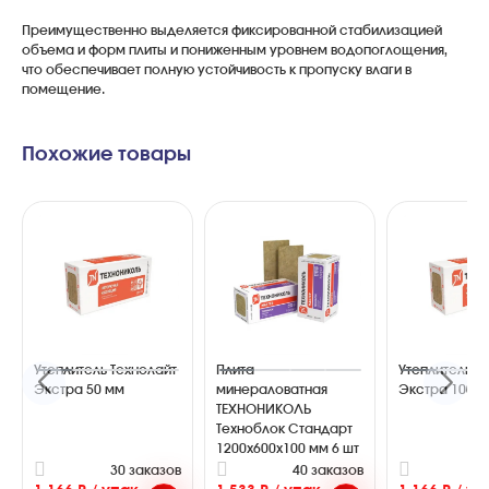
Преимущественно выделяется фиксированной стабилизацией
объема и форм плиты и пониженным уровнем водопоглощения,
что обеспечивает полную устойчивость к пропуску влаги в
помещение.
Похожие товары
Утеплитель Технолайт
Плита
Утеплитель Т
Экстра 50 мм
минераловатная
Экстра 100 
ТЕХНОНИКОЛЬ
Техноблок Стандарт
1200х600х100 мм 6 шт
30 заказов
40 заказов
3