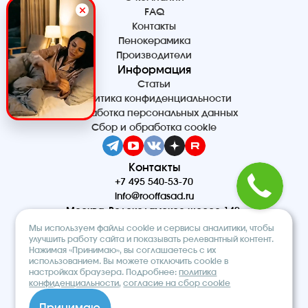
FAQ
Контакты
Пенокерамика
Производители
Информация
Статьи
Политика конфиденциальности
Обработка персональных данных
Сбор и обработка cookie
Контакты
+7 495 540-53-70
info@rooffasad.ru
Москва, Волоколамское шоссе 142,
офис 606, 6 этаж
Мы используем файлы cookie и сервисы аналитики, чтобы
Реквизиты
улучшить работу сайта и показывать релевантный контент.
Нажимая «Принимаю», вы соглашаетесь с их
ООО “ПТК “Титан”
использованием. Вы можете отключить cookie в
ОГРН 1227700212475
настройках браузера. Подробнее:
политика
ИНН 9710097508
конфиденциальности
,
согласие на сбор cookie
© 2026. Строительный интернет-
Принимаю