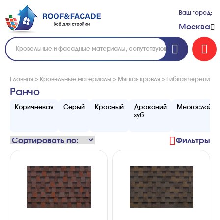
Ваш город:
Москва
Главная
>
Кровельные материалы
>
Мягкая кровля
>
Гибкая черепица 
Ранчо
Коричневая
Серый
Красный
Драконий
Многослойна
зуб
Фильтры