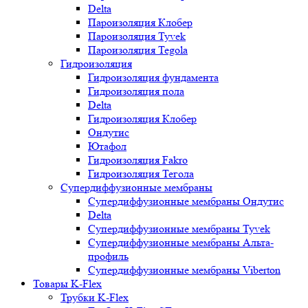
Delta
Пароизоляция Клобер
Пароизоляция Tyvek
Пароизоляция Tegola
Гидроизоляция
Гидроизоляция фундамента
Гидроизоляция пола
Delta
Гидроизоляция Клобер
Ондутис
Ютафол
Гидроизоляция Fakro
Гидроизоляция Тегола
Супердиффузионные мембраны
Супердиффузионные мембраны Ондутис
Delta
Супердиффузионные мембраны Tyvek
Супердиффузионные мембраны Альта-
профиль
Супердиффузионные мембраны Viberton
Товары K-Flex
Трубки K-Flex