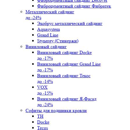
Фиброцементный сайдинг Decover
Фиброцементный сайдинг Фибратек
Металлический сайдинг
до -24%
Экобрус металлический сайдинг
Aquasystem
Grand Line
Stynergy (Стинержи)
Виниловый сайдинг
Виниловый сайдинг Docke
до -17%
Виниловый сайдинг Grand Line
до -17%
Виниловый сайдинг Текос
до -14%
VOX
до -15%
Виниловый сайдинг Я-Фасад
до -24%
Софиты для подшивки кровли
ТН
Docke
Tecos