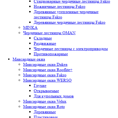
Стационарные чердачные лестницы Fakro
Ножничные лестницы Fakro
Деревянные утепленные чердачные
лестницы Fakro
Деревянные чердачные лестницы Fakro
MINKA
Чердачные лестницы OMAN
Складные
Раздвижные
Чердачные лестницы с электроприводом
Противопожарные
Мансардные окна
Мансардные окна Dakea
Мансардные окна Rooflite+
Мансардные окна Fakro
Мансардные окна WERSO
Глухие
Открываемые
Для купольных домов
Мансардные окна Velux
Мансардные окна Roto
Деревянные
Пластиковые