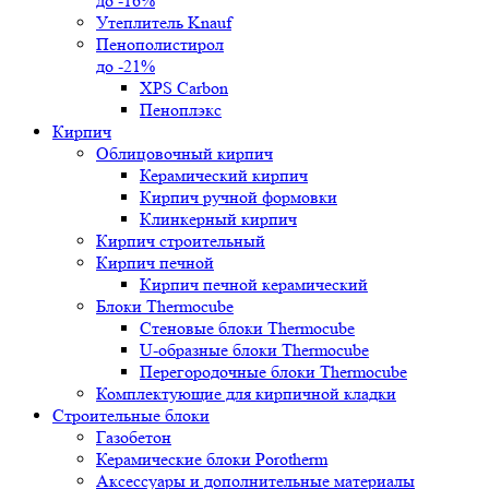
до -16%
Утеплитель Knauf
Пенополистирол
до -21%
XPS Carbon
Пеноплэкс
Кирпич
Облицовочный кирпич
Керамический кирпич
Кирпич ручной формовки
Клинкерный кирпич
Кирпич строительный
Кирпич печной
Кирпич печной керамический
Блоки Thermocube
Стеновые блоки Thermocube
U-образные блоки Thermocube
Перегородочные блоки Thermocube
Комплектующие для кирпичной кладки
Строительные блоки
Газобетон
Керамические блоки Porotherm
Аксессуары и дополнительные материалы