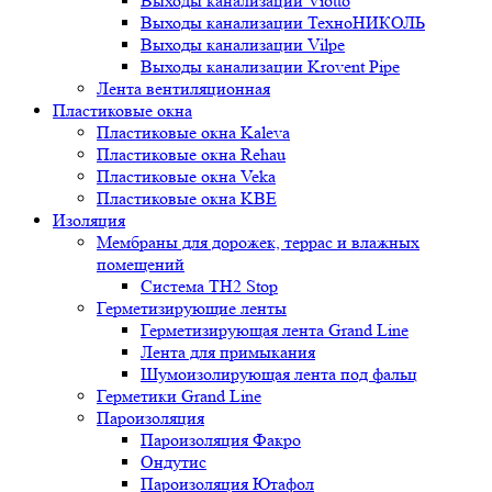
Выходы канализации Viotto
Выходы канализации ТехноНИКОЛЬ
Выходы канализации Vilpe
Выходы канализации Krovent Pipe
Лента вентиляционная
Пластиковые окна
Пластиковые окна Kaleva
Пластиковые окна Rehau
Пластиковые окна Veka
Пластиковые окна KBE
Изоляция
Мембраны для дорожек, террас и влажных
помещений
Система TH2 Stop
Герметизирующие ленты
Герметизирующая лента Grand Line
Лента для примыкания
Шумоизолирующая лента под фальц
Герметики Grand Line
Пароизоляция
Пароизоляция Факро
Ондутис
Пароизоляция Ютафол