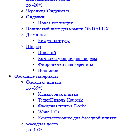
до -20%
Черепица Ондувилла
Ондулин
Новая коллекция
Волнистый лист для крыши ONDALUX
Дымники
Кожух на трубу
Шифер
Плоский
Комплектующие для шифера
Фиброцементная черепица
Волновой
Фасадные материалы
Фасадная плитка
до -35%
Клинкерная плитка
ТехноНиколь Hauberk
Фасадная плитка Docke
White Hills
Комплектующие для фасадной плитки
Фасадная доска
до -15%