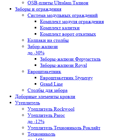
OSB-плиты Ultralam Талион
Заборы и ограждения
Система модульных ограждений
Комплект модуля ограждения
Комплект калитки
Комплект ворот откатных
Колпаки на столбы
Забор-жалюзи
до -30%
Заборы-жалюзи Ферумсталь
Заборы-жалюзи Royal
Евроштакетник
Евроштакетник Stynergy
Grand Line
Столбы для забора
Доборные элементы кровли
Утеплитель
Утеплитель Rockwool
Утеплитель Paroc
до -12%
Утеплитель Технониколь Роклайт
Технониколь