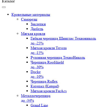
Каталог
Кровельные материалы
Саморезы
Заклепки
Дюбель
Мягкая кровля
Гибкая черепица Шинглас Технониколь
до -25%
Мягкая кровля Тегола
до -15%
Рулонная черепица ТехноНиколь
Черепица Roofshield
до -30%
Docke
до -10%
Черепица Ruflex
Катепал (Katepal)
Мягкая кровля FarAcs
Металлочерепица
до -34%
Grand Line