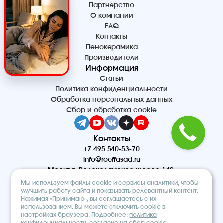
Партнерство
О компании
FAQ
Контакты
Пенокерамика
Производители
Информация
Статьи
Политика конфиденциальности
Обработка персональных данных
Сбор и обработка cookie
Контакты
+7 495 540-53-70
info@rooffasad.ru
Москва, Волоколамское шоссе 142,
офис 606, 6 этаж
Мы используем файлы cookie и сервисы аналитики, чтобы
Реквизиты
улучшить работу сайта и показывать релевантный контент.
Нажимая «Принимаю», вы соглашаетесь с их
ООО “ПТК “Титан”
использованием. Вы можете отключить cookie в
ОГРН 1227700212475
настройках браузера. Подробнее:
политика
ИНН 9710097508
конфиденциальности
,
согласие на сбор cookie