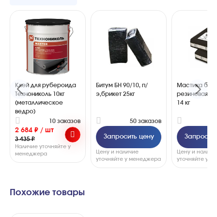
Клей для рубероида
Битум БН 90/10, п/
Мастика бит
Технониколь 10кг
э,брикет 25кг
резиновая МБ
(металлическое
14 кг
ведро)
10 заказов
50 заказов
4
2 684 ₽ / шт
Запросить цену
Запросить
3 435 ₽
Наличие уточняйте у
Цену и наличие
Цену и наличи
менеджера
уточняйте у менеджера
уточняйте у 
Похожие товары