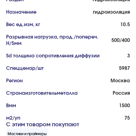
Назначение
гидроизоляция
Вес ед.изм, кг
10.5
Разрывная нагрузка, прод./попереч.
500/400
H/5мм
Sd толщина сопротивления диффузии
3
Спецценар/шт
5987
Регион
Москва
Странаизготовительметалла
Россия
Bмм
1500
м2/уп
75
С этим товаром покупают
Мастики и праймеры