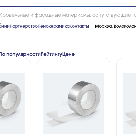
ании
Партнерство
Пенокерамика
Контакты
Москва, Волоколам
По популярности
Рейтингу
Ценe