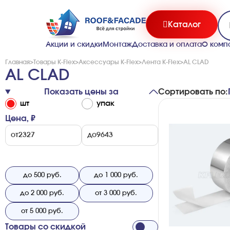
Каталог
Акции и скидки
Монтаж
Доставка и оплата
О комп
Главная
>
Товары K-Flex
>
Аксессуары K-Flex
>
Лента K-Flex
>
AL CLAD
AL CLAD
Показать цены за
Сортировать по:
шт
упак
Цена, ₽
от
до
до 500 руб.
до 1 000 руб.
до 2 000 руб.
от 3 000 руб.
от 5 000 руб.
Товары со скидкой