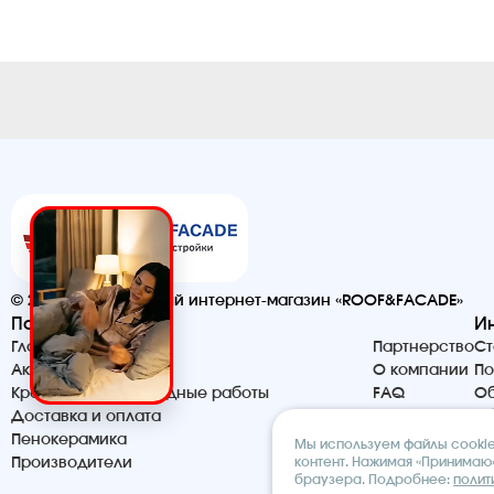
© 2026. Строительный интернет-магазин «ROOF&FACADE»
Помощь
И
Главная
Партнерство
Ст
Акции и скидки
О компании
По
Кровельные и фасадные работы
FAQ
Об
Доставка и оплата
Контакты
Сб
Пенокерамика
Мы используем файлы cookie 
контент. Нажимая «Принимаю»
Производители
браузера. Подробнее:
полит