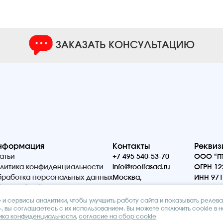
ЗАКАЗАТЬ КОНСУЛЬТАЦИЮ
нформация
Контакты
Реквиз
атьи
+7 495 540-53-70
ООО “ПТ
литика конфиденциальности
info@rooffasad.ru
ОГРН 12
работка персональных данных
Москва,
ИНН 971
ор и обработка cookie
Волоколамское шоссе
142, офис 606, 6 этаж
и сервисы аналитики, чтобы улучшить работу сайта и показывать релев
, вы соглашаетесь с их использованием. Вы можете отключить cookie в 
ика конфиденциальности
,
согласие на сбор cookie