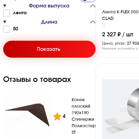
Форма выпуска
Лента K-FLEX 050
ле­нта
CLAD
Длина
50
2 327 ₽ / шт
Цена, упак:
27 924
Показать
Наличие уточняйте 
Отзывы о товарах
Конек
плоский
190х190
4
Стинержи
Полиэстер
ST