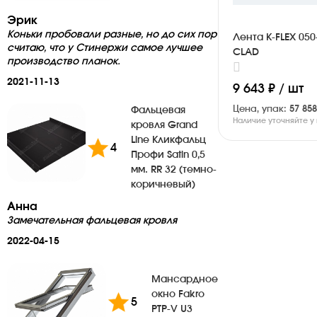
Эрик
Коньки пробовали разные, но до сих пор
Лента K-FLEX 050
считаю, что у Стинержи самое лучшее
CLAD
производство планок.
2021-11-13
9 643 ₽ / шт
Цена, упак:
57 858
Фальцевая
Наличие уточняйте 
кровля Grand
Line Кликфальц
4
Профи Satin 0,5
мм. RR 32 (темно-
коричневый)
Анна
Замечательная фальцевая кровля
2022-04-15
Мансардное
окно Fakro
5
PTP-V U3