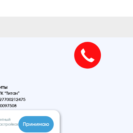
иты
К “Титан”
27700212475
0097508
антный
Принимаю
настройках