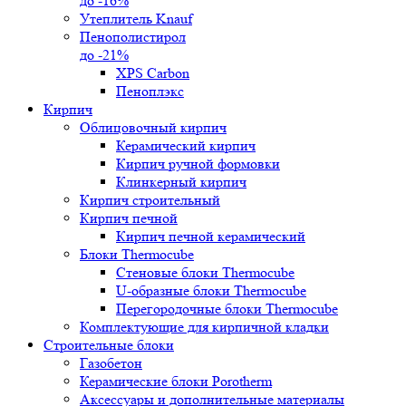
до -16%
Утеплитель Knauf
Пенополистирол
до -21%
XPS Carbon
Пеноплэкс
Кирпич
Облицовочный кирпич
Керамический кирпич
Кирпич ручной формовки
Клинкерный кирпич
Кирпич строительный
Кирпич печной
Кирпич печной керамический
Блоки Thermocube
Стеновые блоки Thermocube
U-образные блоки Thermocube
Перегородочные блоки Thermocube
Комплектующие для кирпичной кладки
Строительные блоки
Газобетон
Керамические блоки Porotherm
Аксессуары и дополнительные материалы