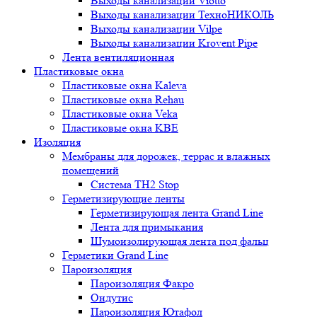
Выходы канализации Viotto
Выходы канализации ТехноНИКОЛЬ
Выходы канализации Vilpe
Выходы канализации Krovent Pipe
Лента вентиляционная
Пластиковые окна
Пластиковые окна Kaleva
Пластиковые окна Rehau
Пластиковые окна Veka
Пластиковые окна KBE
Изоляция
Мембраны для дорожек, террас и влажных
помещений
Система TH2 Stop
Герметизирующие ленты
Герметизирующая лента Grand Line
Лента для примыкания
Шумоизолирующая лента под фальц
Герметики Grand Line
Пароизоляция
Пароизоляция Факро
Ондутис
Пароизоляция Ютафол