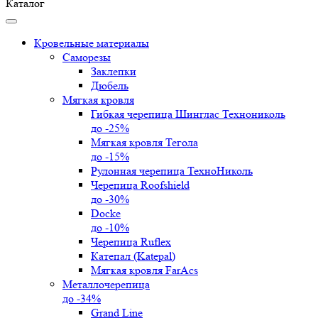
Каталог
Кровельные материалы
Саморезы
Заклепки
Дюбель
Мягкая кровля
Гибкая черепица Шинглас Технониколь
до -25%
Мягкая кровля Тегола
до -15%
Рулонная черепица ТехноНиколь
Черепица Roofshield
до -30%
Docke
до -10%
Черепица Ruflex
Катепал (Katepal)
Мягкая кровля FarAcs
Металлочерепица
до -34%
Grand Line