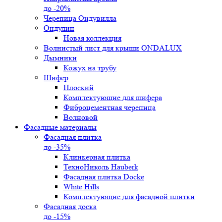
до -20%
Черепица Ондувилла
Ондулин
Новая коллекция
Волнистый лист для крыши ONDALUX
Дымники
Кожух на трубу
Шифер
Плоский
Комплектующие для шифера
Фиброцементная черепица
Волновой
Фасадные материалы
Фасадная плитка
до -35%
Клинкерная плитка
ТехноНиколь Hauberk
Фасадная плитка Docke
White Hills
Комплектующие для фасадной плитки
Фасадная доска
до -15%