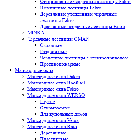
Стационарные чердачные лестницы Fakro
Ножничные лестницы Fakro
Деревянные утепленные чердачные
лестницы Fakro
Деревянные чердачные лестницы Fakro
MINKA
Чердачные лестницы OMAN
Складные
Раздвижные
Чердачные лестницы с электроприводом
Противопожарные
Мансардные окна
Мансардные окна Dakea
Мансардные окна Rooflite+
Мансардные окна Fakro
Мансардные окна WERSO
Глухие
Открываемые
Для купольных домов
Мансардные окна Velux
Мансардные окна Roto
Деревянные
Пластиковые