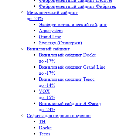
Фиброцементный сайдинг Decover
Фиброцементный сайдинг Фибратек
Металлический сайдинг
до -24%
Экобрус металлический сайдинг
Aquasystem
Grand Line
Stynergy (Стинержи)
Виниловый сайдинг
Виниловый сайдинг Docke
до -17%
Виниловый сайдинг Grand Line
до -17%
Виниловый сайдинг Текос
до -14%
VOX
до -15%
Виниловый сайдинг Я-Фасад
до -24%
Софиты для подшивки кровли
ТН
Docke
Tecos