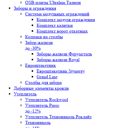
OSB-плиты Ultralam Талион
Заборы и ограждения
Система модульных ограждений
Комплект модуля ограждения
Комплект калитки
Комплект ворот откатных
Колпаки на столбы
Забор-жалюзи
до -30%
Заборы-жалюзи Ферумсталь
Заборы-жалюзи Royal
Евроштакетник
Евроштакетник Stynergy
Grand Line
Столбы для забора
Доборные элементы кровли
Утеплитель
Утеплитель Rockwool
Утеплитель Paroc
до -12%
Утеплитель Технониколь Роклайт
Технониколь