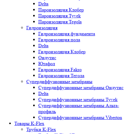
Delta
Пароизоляция Клобер
Пароизоляция Tyvek
Пароизоляция Tegola
Гидроизоляция
Гидроизоляция фундамента
Гидроизоляция пола
Delta
Гидроизоляция Клобер
Ондутис
Ютафол
Гидроизоляция Fakro
Гидроизоляция Тегола
Супердиффузионные мембраны
Супердиффузионные мембраны Ондутис
Delta
Супердиффузионные мембраны Tyvek
Супердиффузионные мембраны Альта-
профиль
Супердиффузионные мембраны Viberton
Товары K-Flex
Трубки K-Flex