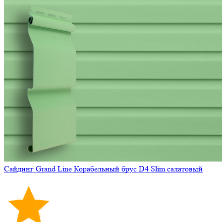
Сайдинг Grand Line Корабельный брус D4 Slim салатовый