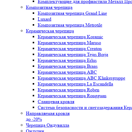
Комплектующие для профнастила Металл Пр
Композитная черепица
Композитная черепица Grand Line
Luxard
Композитная черепица Metrotile
Керамическая черепица
Керамическая черепица Koramic
Керамическая черепица Maruso
Керамическая черепица Creaton
Керамическая черепица Tejas Borja
Керамическая черепица Erlus
Керамическая черепица Braas
Керамическая черепица ABC
Керамическая черепица ABC Klinkergruppe
Керамическая черепица La Escandella
Керамическая черепица Roben
Керамическая черепица Rongguan
Сланцевая кровля
Система безопасности и снегозадержания Ке
Направляемая кровля
до -20%
Черепица Ондувилла
Ондулин