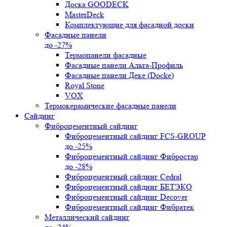
Доска GOODECK
MasterDeck
Комплектующие для фасадной доски
Фасадные панели
до -27%
Термопанели фасадные
Фасадные панели Альта-Профиль
Фасадные панели Деке (Docke)
Royal Stone
VOX
Термокерамические фасадные панели
Сайдинг
Фиброцементный сайдинг
Фиброцементный сайдинг FCS-GROUP
до -25%
Фиброцементный сайдинг Фибростар
до -28%
Фиброцементный сайдинг Cedral
Фиброцементный сайдинг БЕТЭКО
Фиброцементный сайдинг Decover
Фиброцементный сайдинг Фибратек
Металлический сайдинг