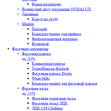
Новая коллекция
Волнистый лист для крыши ONDALUX
Дымники
Кожух на трубу
Шифер
Плоский
Комплектующие для шифера
Фиброцементная черепица
Волновой
Фасадные материалы
Фасадная плитка
до -35%
Клинкерная плитка
ТехноНиколь Hauberk
Фасадная плитка Docke
White Hills
Комплектующие для фасадной плитки
Фасадная доска
до -15%
Фасадная террасная доска
Фасадная доска ДПК
ДПК CM Cladding