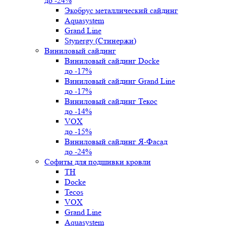
до -24%
Экобрус металлический сайдинг
Aquasystem
Grand Line
Stynergy (Стинержи)
Виниловый сайдинг
Виниловый сайдинг Docke
до -17%
Виниловый сайдинг Grand Line
до -17%
Виниловый сайдинг Текос
до -14%
VOX
до -15%
Виниловый сайдинг Я-Фасад
до -24%
Софиты для подшивки кровли
ТН
Docke
Tecos
VOX
Grand Line
Aquasystem