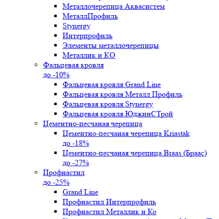
Металлочерепица Аквасистем
МеталлПрофиль
Stynergy
Интерпрофиль
Элементы металлочерепицы
Металлик и КО
Фальцевая кровля
до -10%
Фальцевая кровля Grand Line
Фальцевая кровля Металл Профиль
Фальцевая кровля Stynergy
Фальцевая кровля ЮджинСТрой
Цементно-песчаная черепица
Цементно-песчаная черепица Kriastak
до -18%
Цементно-песчаная черепица Braas (Браас)
до -27%
Профнастил
до -25%
Grand Line
Профнастил Интерпрофиль
Профнастил Металлик и Ко