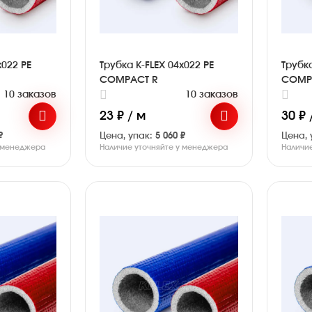
x022 PE
Трубка K-FLEX 04x022 PE
Трубка
COMPACT R
COMP
10 заказов
10 заказов
23 ₽ / м
30 ₽ 
₽
Цена, упак:
5 060 ₽
Цена, 
у менеджера
Наличие уточняйте у менеджера
Наличи