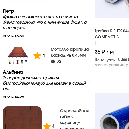
Петр
Крыша с коньком это что-то с чем-то.
Жена говорила, что с ним лучше будет, а
я не верил.
Трубка K-FLEX 04
2021-07-30
COMPACT B
Металлочерепица
36 ₽ / м
4
Каскад PE 0,45мм
Цена, упак:
5 400 
RR-32
Наличие уточняйте 
Альбина
Товаром давольна, пришел
быстро.Рекомендую для крыши в самый
раз.
2021-09-26
Однослойная
гибкая
черепица
4