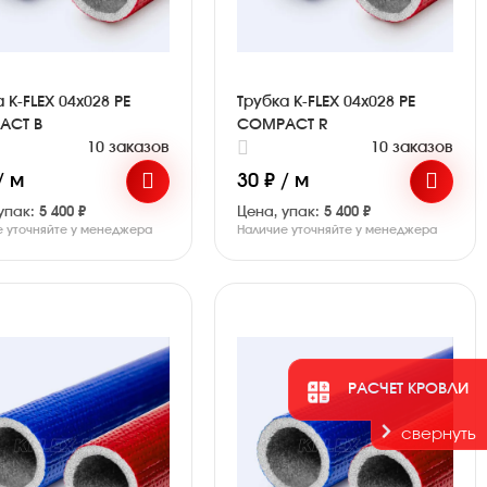
 K-FLEX 04x028 PE
Трубка K-FLEX 04x028 PE
ACT B
COMPACT R
10 заказов
10 заказов
/ м
30 ₽ / м
упак:
5 400 ₽
Цена, упак:
5 400 ₽
е уточняйте у менеджера
Наличие уточняйте у менеджера
РАСЧЕТ КРОВЛИ
свернуть