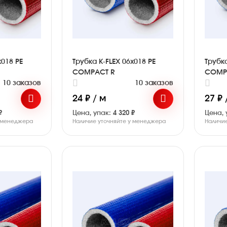
x018 PE
Трубка K-FLEX 06x018 PE
Трубка
COMPACT R
COMP
10 заказов
10 заказов
24 ₽ / м
27 ₽ 
₽
Цена, упак:
4 320 ₽
Цена, 
у менеджера
Наличие уточняйте у менеджера
Наличи