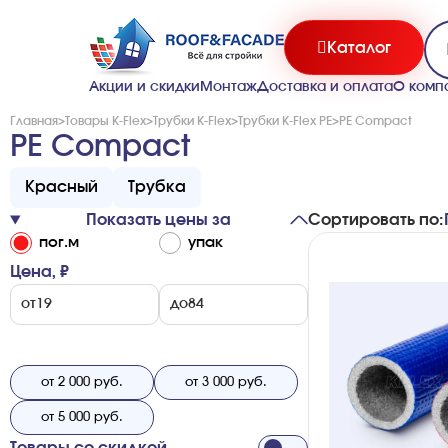
Каталог
Акции и скидки
Монтаж
Доставка и оплата
О комп
Главная
>
Товары K-Flex
>
Трубки K-Flex
>
Трубки K-Flex PE
>
PE Compact
PE Compact
Красный
Трубка
Показать цены за
Сортировать по:
по­г.м
упак
Цена, ₽
от
до
от 2 000 руб.
от 3 000 руб.
от 5 000 руб.