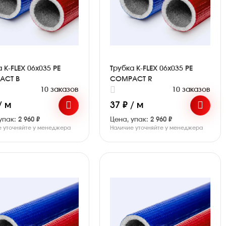
 K-FLEX 06x035 PE
Трубка K-FLEX 06x035 PE
ACT B
COMPACT R
10 заказов
10 заказов
/ м
37 ₽ / м
упак:
2 960 ₽
Цена, упак:
2 960 ₽
е уточняйте у менеджера
Наличие уточняйте у менеджера