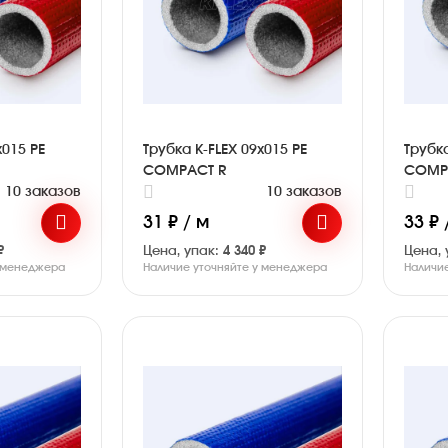
x015 PE
Трубка K-FLEX 09x015 PE
Трубка
COMPACT R
COMP
10 заказов
10 заказов
31 ₽ / м
33 ₽ 
₽
Цена, упак:
4 340 ₽
Цена, 
у менеджера
Наличие уточняйте у менеджера
Наличи