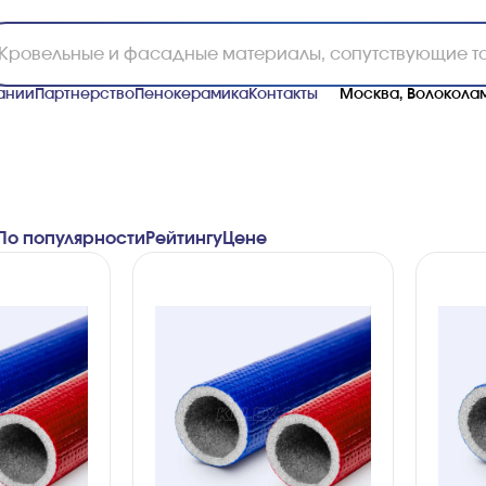
ании
Партнерство
Пенокерамика
Контакты
Москва, Волоколам
По популярности
Рейтингу
Ценe