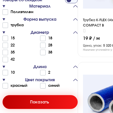
Товары со скидкой
Материал
По­лиэ­ти­лен
Форма выпуска
Трубка K-FLEX 04
тру­бка
COMPACT B
Диаметр
15
18
19 ₽ / м
22
28
Цена, упак:
5 320 
Наличие уточняйте 
35
38
42
Длина
10
2
Цвет покрытия
кра­с­ный
си­ний
Показать