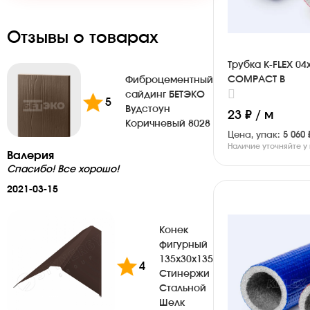
Отзывы о товарах
Трубка K-FLEX 04
COMPACT B
Фиброцементный
сайдинг БЕТЭКО
5
Вудстоун
23 ₽ / м
Коричневый 8028
Цена, упак:
5 060 
Наличие уточняйте 
Валерия
Спасибо! Все хорошо!
2021-03-15
Конек
фигурный
135х30х135
4
Стинержи
Стальной
Шелк