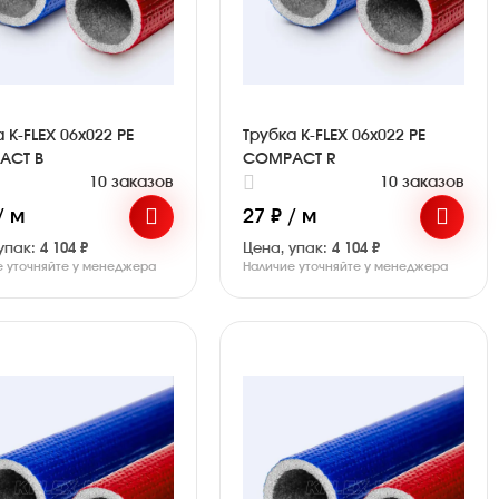
 K-FLEX 06x022 PE
Трубка K-FLEX 06x022 PE
ACT B
COMPACT R
10 заказов
10 заказов
/ м
27 ₽ / м
упак:
4 104 ₽
Цена, упак:
4 104 ₽
е уточняйте у менеджера
Наличие уточняйте у менеджера