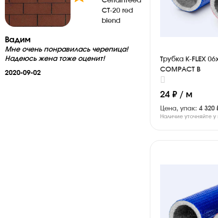
CertainTeed
CT-20 red
blend
Вадим
Мне очень понравилась черепица!
Надеюсь жена тоже оценит!
Трубка K-FLEX 06
COMPACT B
2020-09-02
24 ₽ / м
Цена, упак:
4 320 
Наличие уточняйте 