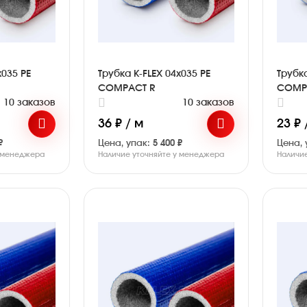
x035 PE
Трубка K-FLEX 04x035 PE
Трубка
COMPACT R
COMP
10 заказов
10 заказов
36 ₽ / м
23 ₽ 
₽
Цена, упак:
5 400 ₽
Цена, 
у менеджера
Наличие уточняйте у менеджера
Наличи