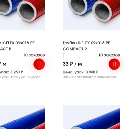
 K-FLEX 09x018 PE
Трубка K-FLEX 09x018 PE
ACT B
COMPACT R
10 заказов
10 заказов
/ м
33 ₽ / м
упак:
3 960 ₽
Цена, упак:
3 960 ₽
е уточняйте у менеджера
Наличие уточняйте у менеджера