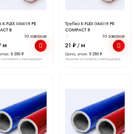
 K-FLEX 04x018 PE
Трубка K-FLEX 04x018 PE
ACT B
COMPACT R
10 заказов
10 заказов
/ м
21 ₽ / м
упак:
5 250 ₽
Цена, упак:
5 250 ₽
е уточняйте у менеджера
Наличие уточняйте у менеджера