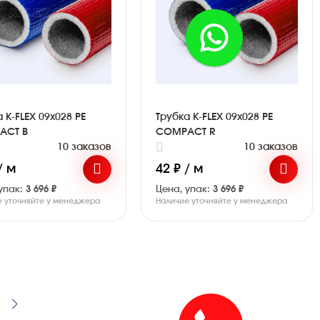
 K-FLEX 09x028 PE
Трубка K-FLEX 09x028 PE
ACT B
COMPACT R
10 заказов
10 заказов
/ м
42 ₽ / м
упак:
3 696 ₽
Цена, упак:
3 696 ₽
е уточняйте у менеджера
Наличие уточняйте у менеджера