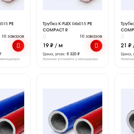
x015 PE
Трубка K-FLEX 04x015 PE
Трубка
COMPACT R
COMP
10 заказов
10 заказов
19 ₽ / м
21 ₽ 
₽
Цена, упак:
5 320 ₽
Цена, 
у менеджера
Наличие уточняйте у менеджера
Наличи