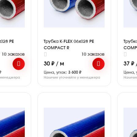
x028 PE
Трубка K-FLEX 06x028 PE
Трубка
COMPACT R
COMP
10 заказов
10 заказов
30 ₽ / м
37 ₽ 
₽
Цена, упак:
3 600 ₽
Цена, 
у менеджера
Наличие уточняйте у менеджера
Наличи