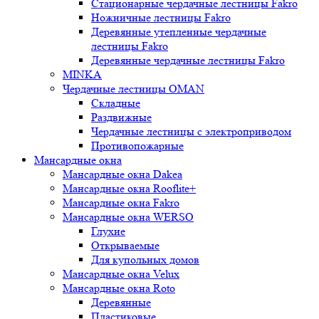
Стационарные чердачные лестницы Fakro
Ножничные лестницы Fakro
Деревянные утепленные чердачные
лестницы Fakro
Деревянные чердачные лестницы Fakro
MINKA
Чердачные лестницы OMAN
Складные
Раздвижные
Чердачные лестницы с электроприводом
Противопожарные
Мансардные окна
Мансардные окна Dakea
Мансардные окна Rooflite+
Мансардные окна Fakro
Мансардные окна WERSO
Глухие
Открываемые
Для купольных домов
Мансардные окна Velux
Мансардные окна Roto
Деревянные
Пластиковые