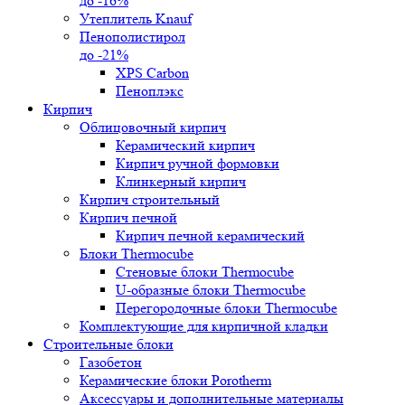
до -16%
Утеплитель Knauf
Пенополистирол
до -21%
XPS Carbon
Пеноплэкс
Кирпич
Облицовочный кирпич
Керамический кирпич
Кирпич ручной формовки
Клинкерный кирпич
Кирпич строительный
Кирпич печной
Кирпич печной керамический
Блоки Thermocube
Стеновые блоки Thermocube
U-образные блоки Thermocube
Перегородочные блоки Thermocube
Комплектующие для кирпичной кладки
Строительные блоки
Газобетон
Керамические блоки Porotherm
Аксессуары и дополнительные материалы