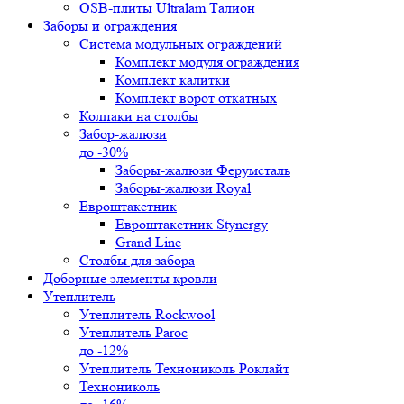
OSB-плиты Ultralam Талион
Заборы и ограждения
Система модульных ограждений
Комплект модуля ограждения
Комплект калитки
Комплект ворот откатных
Колпаки на столбы
Забор-жалюзи
до -30%
Заборы-жалюзи Ферумсталь
Заборы-жалюзи Royal
Евроштакетник
Евроштакетник Stynergy
Grand Line
Столбы для забора
Доборные элементы кровли
Утеплитель
Утеплитель Rockwool
Утеплитель Paroc
до -12%
Утеплитель Технониколь Роклайт
Технониколь