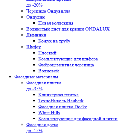
до -20%
Черепица Ондувилла
Ондулин
Новая коллекция
Волнистый лист для крыши ONDALUX
Дымники
Кожух на трубу
Шифер
Плоский
Комплектующие для шифера
Фиброцементная черепица
Волновой
Фасадные материалы
Фасадная плитка
до -35%
Клинкерная плитка
ТехноНиколь Hauberk
Фасадная плитка Docke
White Hills
Комплектующие для фасадной плитки
Фасадная доска
до -15%