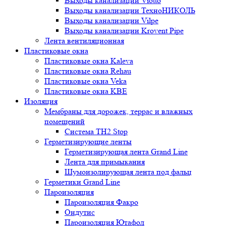
Выходы канализации Viotto
Выходы канализации ТехноНИКОЛЬ
Выходы канализации Vilpe
Выходы канализации Krovent Pipe
Лента вентиляционная
Пластиковые окна
Пластиковые окна Kaleva
Пластиковые окна Rehau
Пластиковые окна Veka
Пластиковые окна KBE
Изоляция
Мембраны для дорожек, террас и влажных
помещений
Система TH2 Stop
Герметизирующие ленты
Герметизирующая лента Grand Line
Лента для примыкания
Шумоизолирующая лента под фальц
Герметики Grand Line
Пароизоляция
Пароизоляция Факро
Ондутис
Пароизоляция Ютафол