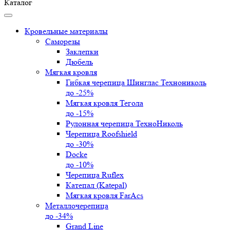
Каталог
Кровельные материалы
Саморезы
Заклепки
Дюбель
Мягкая кровля
Гибкая черепица Шинглас Технониколь
до -25%
Мягкая кровля Тегола
до -15%
Рулонная черепица ТехноНиколь
Черепица Roofshield
до -30%
Docke
до -10%
Черепица Ruflex
Катепал (Katepal)
Мягкая кровля FarAcs
Металлочерепица
до -34%
Grand Line