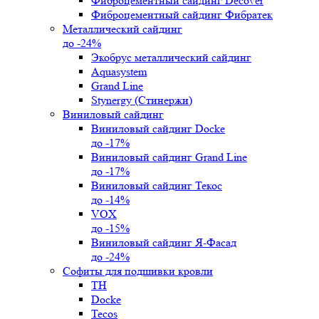
Фиброцементный сайдинг Decover
Фиброцементный сайдинг Фибратек
Металлический сайдинг
до -24%
Экобрус металлический сайдинг
Aquasystem
Grand Line
Stynergy (Стинержи)
Виниловый сайдинг
Виниловый сайдинг Docke
до -17%
Виниловый сайдинг Grand Line
до -17%
Виниловый сайдинг Текос
до -14%
VOX
до -15%
Виниловый сайдинг Я-Фасад
до -24%
Софиты для подшивки кровли
ТН
Docke
Tecos