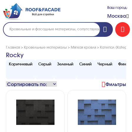
Ваш город:
Москва
Главная
>
Кровельные материалы
>
Мягкая кровля
>
Катепал (Katepal)
Rocky
Коричневый
Серый
Зеленый
Синий
Черный
Финля
Фильтры