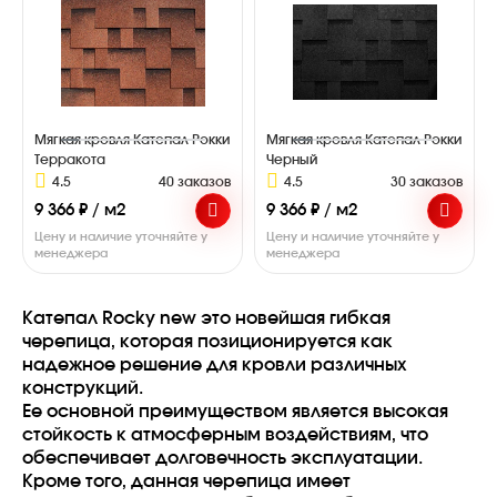
Мягкая кровля Катепал Рокки
Мягкая кровля Катепал Рокки
Терракота
Черный
4.5
40 заказов
4.5
30 заказов
9 366 ₽ / м2
9 366 ₽ / м2
Цену и наличие уточняйте у
Цену и наличие уточняйте у
менеджера
менеджера
Катепал Rocky new это новейшая гибкая
черепица, которая позиционируется как
надежное решение для кровли различных
конструкций.
Ее основной преимуществом является высокая
стойкость к атмосферным воздействиям, что
обеспечивает долговечность эксплуатации.
Кроме того, данная черепица имеет