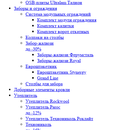
OSB-плиты Ultralam Талион
Заборы и ограждения
Система модульных ограждений
Комплект модуля ограждения
Комплект калитки
Комплект ворот откатных
Колпаки на столбы
Забор-жалюзи
до -30%
Заборы-жалюзи Ферумсталь
Заборы-жалюзи Royal
Евроштакетник
Евроштакетник Stynergy
Grand Line
Столбы для забора
Доборные элементы кровли
Утеплитель
Утеплитель Rockwool
Утеплитель Paroc
до -12%
Утеплитель Технониколь Роклайт
Технониколь