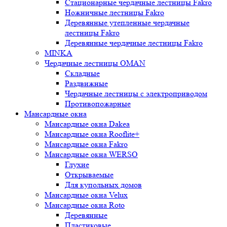
Стационарные чердачные лестницы Fakro
Ножничные лестницы Fakro
Деревянные утепленные чердачные
лестницы Fakro
Деревянные чердачные лестницы Fakro
MINKA
Чердачные лестницы OMAN
Складные
Раздвижные
Чердачные лестницы с электроприводом
Противопожарные
Мансардные окна
Мансардные окна Dakea
Мансардные окна Rooflite+
Мансардные окна Fakro
Мансардные окна WERSO
Глухие
Открываемые
Для купольных домов
Мансардные окна Velux
Мансардные окна Roto
Деревянные
Пластиковые