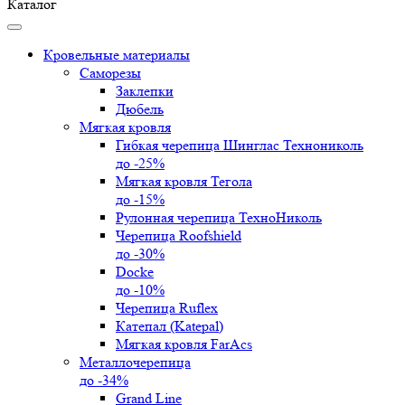
Каталог
Кровельные материалы
Саморезы
Заклепки
Дюбель
Мягкая кровля
Гибкая черепица Шинглас Технониколь
до -25%
Мягкая кровля Тегола
до -15%
Рулонная черепица ТехноНиколь
Черепица Roofshield
до -30%
Docke
до -10%
Черепица Ruflex
Катепал (Katepal)
Мягкая кровля FarAcs
Металлочерепица
до -34%
Grand Line