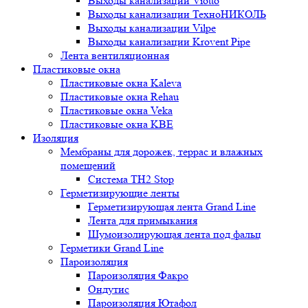
Выходы канализации Viotto
Выходы канализации ТехноНИКОЛЬ
Выходы канализации Vilpe
Выходы канализации Krovent Pipe
Лента вентиляционная
Пластиковые окна
Пластиковые окна Kaleva
Пластиковые окна Rehau
Пластиковые окна Veka
Пластиковые окна KBE
Изоляция
Мембраны для дорожек, террас и влажных
помещений
Система TH2 Stop
Герметизирующие ленты
Герметизирующая лента Grand Line
Лента для примыкания
Шумоизолирующая лента под фальц
Герметики Grand Line
Пароизоляция
Пароизоляция Факро
Ондутис
Пароизоляция Ютафол