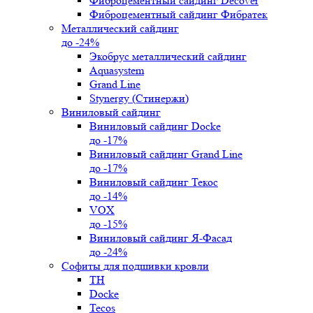
Фиброцементный сайдинг Decover
Фиброцементный сайдинг Фибратек
Металлический сайдинг
до -24%
Экобрус металлический сайдинг
Aquasystem
Grand Line
Stynergy (Стинержи)
Виниловый сайдинг
Виниловый сайдинг Docke
до -17%
Виниловый сайдинг Grand Line
до -17%
Виниловый сайдинг Текос
до -14%
VOX
до -15%
Виниловый сайдинг Я-Фасад
до -24%
Софиты для подшивки кровли
ТН
Docke
Tecos