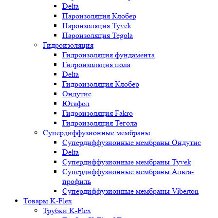
Delta
Пароизоляция Клобер
Пароизоляция Tyvek
Пароизоляция Tegola
Гидроизоляция
Гидроизоляция фундамента
Гидроизоляция пола
Delta
Гидроизоляция Клобер
Ондутис
Ютафол
Гидроизоляция Fakro
Гидроизоляция Тегола
Супердиффузионные мембраны
Супердиффузионные мембраны Ондутис
Delta
Супердиффузионные мембраны Tyvek
Супердиффузионные мембраны Альта-
профиль
Супердиффузионные мембраны Viberton
Товары K-Flex
Трубки K-Flex