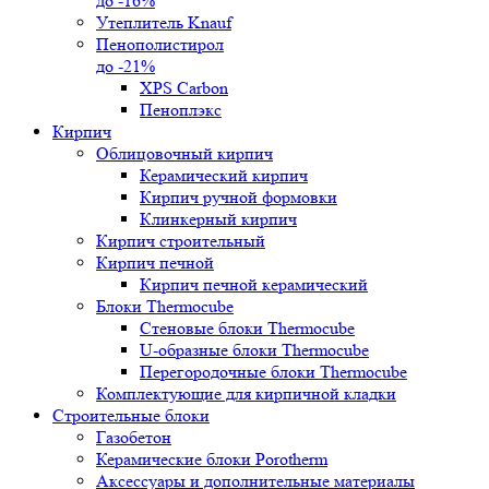
до -16%
Утеплитель Knauf
Пенополистирол
до -21%
XPS Carbon
Пеноплэкс
Кирпич
Облицовочный кирпич
Керамический кирпич
Кирпич ручной формовки
Клинкерный кирпич
Кирпич строительный
Кирпич печной
Кирпич печной керамический
Блоки Thermocube
Стеновые блоки Thermocube
U-образные блоки Thermocube
Перегородочные блоки Thermocube
Комплектующие для кирпичной кладки
Строительные блоки
Газобетон
Керамические блоки Porotherm
Аксессуары и дополнительные материалы