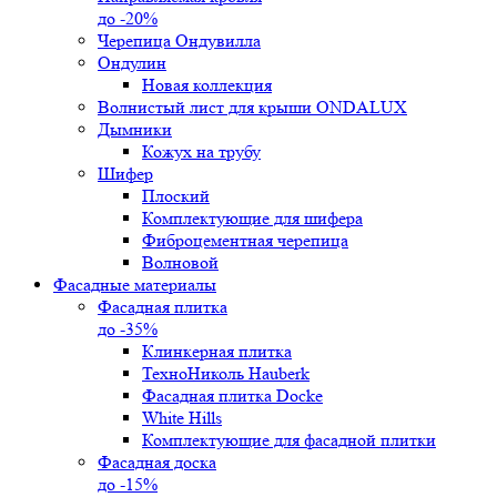
до -20%
Черепица Ондувилла
Ондулин
Новая коллекция
Волнистый лист для крыши ONDALUX
Дымники
Кожух на трубу
Шифер
Плоский
Комплектующие для шифера
Фиброцементная черепица
Волновой
Фасадные материалы
Фасадная плитка
до -35%
Клинкерная плитка
ТехноНиколь Hauberk
Фасадная плитка Docke
White Hills
Комплектующие для фасадной плитки
Фасадная доска
до -15%