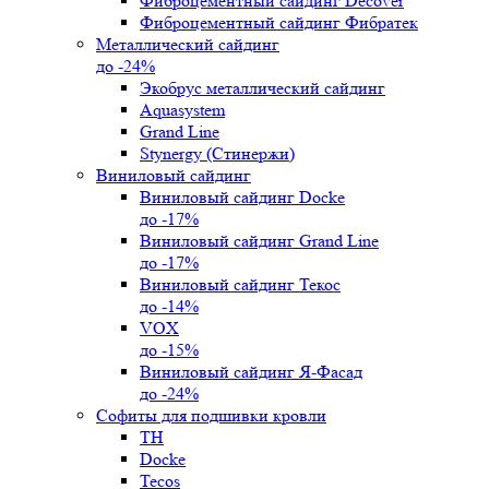
Фиброцементный сайдинг Decover
Фиброцементный сайдинг Фибратек
Металлический сайдинг
до -24%
Экобрус металлический сайдинг
Aquasystem
Grand Line
Stynergy (Стинержи)
Виниловый сайдинг
Виниловый сайдинг Docke
до -17%
Виниловый сайдинг Grand Line
до -17%
Виниловый сайдинг Текос
до -14%
VOX
до -15%
Виниловый сайдинг Я-Фасад
до -24%
Софиты для подшивки кровли
ТН
Docke
Tecos