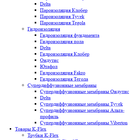
Delta
Пароизоляция Клобер
Пароизоляция Tyvek
Пароизоляция Tegola
Гидроизоляция
Гидроизоляция фундамента
Гидроизоляция пола
Delta
Гидроизоляция Клобер
Ондутис
Ютафол
Гидроизоляция Fakro
Гидроизоляция Тегола
Супердиффузионные мембраны
Супердиффузионные мембраны Ондутис
Delta
Супердиффузионные мембраны Tyvek
Супердиффузионные мембраны Альта-
профиль
Супердиффузионные мембраны Viberton
Товары K-Flex
Трубки K-Flex