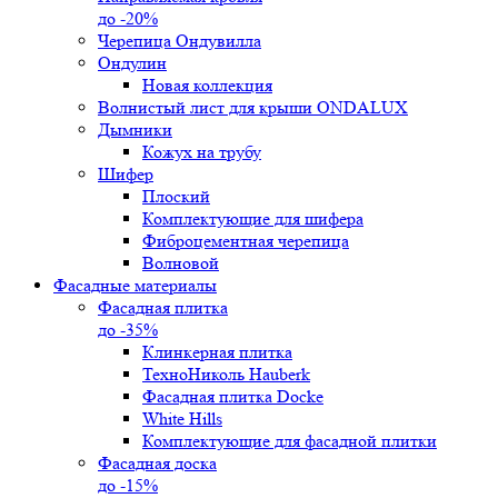
до -20%
Черепица Ондувилла
Ондулин
Новая коллекция
Волнистый лист для крыши ONDALUX
Дымники
Кожух на трубу
Шифер
Плоский
Комплектующие для шифера
Фиброцементная черепица
Волновой
Фасадные материалы
Фасадная плитка
до -35%
Клинкерная плитка
ТехноНиколь Hauberk
Фасадная плитка Docke
White Hills
Комплектующие для фасадной плитки
Фасадная доска
до -15%