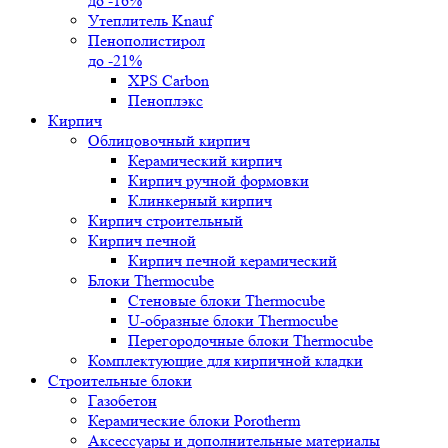
до -16%
Утеплитель Knauf
Пенополистирол
до -21%
XPS Carbon
Пеноплэкс
Кирпич
Облицовочный кирпич
Керамический кирпич
Кирпич ручной формовки
Клинкерный кирпич
Кирпич строительный
Кирпич печной
Кирпич печной керамический
Блоки Thermocube
Стеновые блоки Thermocube
U-образные блоки Thermocube
Перегородочные блоки Thermocube
Комплектующие для кирпичной кладки
Строительные блоки
Газобетон
Керамические блоки Porotherm
Аксессуары и дополнительные материалы