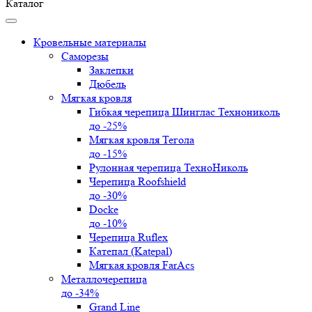
Каталог
Кровельные материалы
Саморезы
Заклепки
Дюбель
Мягкая кровля
Гибкая черепица Шинглас Технониколь
до -25%
Мягкая кровля Тегола
до -15%
Рулонная черепица ТехноНиколь
Черепица Roofshield
до -30%
Docke
до -10%
Черепица Ruflex
Катепал (Katepal)
Мягкая кровля FarAcs
Металлочерепица
до -34%
Grand Line