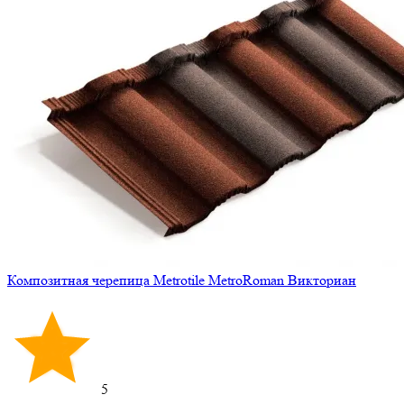
Композитная черепица Metrotile MetroRoman Викториан
5