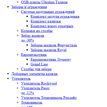
OSB-плиты Ultralam Талион
Заборы и ограждения
Система модульных ограждений
Комплект модуля ограждения
Комплект калитки
Комплект ворот откатных
Колпаки на столбы
Забор-жалюзи
до -30%
Заборы-жалюзи Ферумсталь
Заборы-жалюзи Royal
Евроштакетник
Евроштакетник Stynergy
Grand Line
Столбы для забора
Доборные элементы кровли
Утеплитель
Утеплитель Rockwool
Утеплитель Paroc
до -12%
Утеплитель Технониколь Роклайт
Технониколь