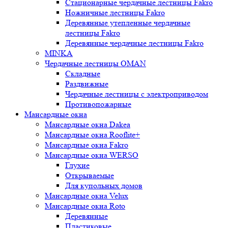
Стационарные чердачные лестницы Fakro
Ножничные лестницы Fakro
Деревянные утепленные чердачные
лестницы Fakro
Деревянные чердачные лестницы Fakro
MINKA
Чердачные лестницы OMAN
Складные
Раздвижные
Чердачные лестницы с электроприводом
Противопожарные
Мансардные окна
Мансардные окна Dakea
Мансардные окна Rooflite+
Мансардные окна Fakro
Мансардные окна WERSO
Глухие
Открываемые
Для купольных домов
Мансардные окна Velux
Мансардные окна Roto
Деревянные
Пластиковые