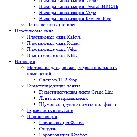
Выходы канализации Viotto
Выходы канализации ТехноНИКОЛЬ
Выходы канализации Vilpe
Выходы канализации Krovent Pipe
Лента вентиляционная
Пластиковые окна
Пластиковые окна Kaleva
Пластиковые окна Rehau
Пластиковые окна Veka
Пластиковые окна KBE
Изоляция
Мембраны для дорожек, террас и влажных
помещений
Система TH2 Stop
Герметизирующие ленты
Герметизирующая лента Grand Line
Лента для примыкания
Шумоизолирующая лента под фальц
Герметики Grand Line
Пароизоляция
Пароизоляция Факро
Ондутис
Пароизоляция Ютафол