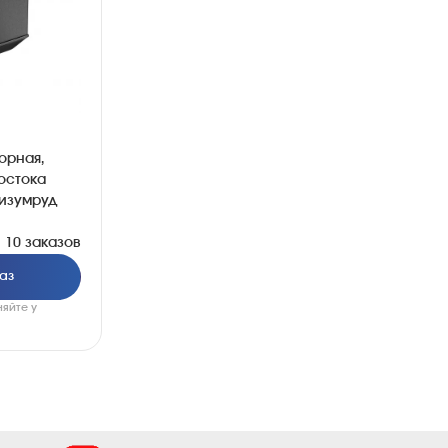
орная,
остока
 изумруд
10 заказов
аз
няйте у