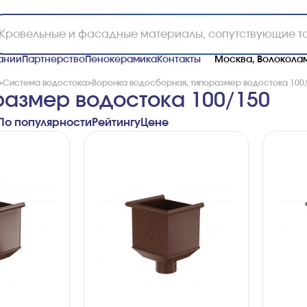
ании
Партнерство
Пенокерамика
Контакты
Москва, Волоколам
>
Система водостока
>
Воронка водосборная, типоразмер водостока 100
размер водостока 100/150
По популярности
Рейтингу
Ценe