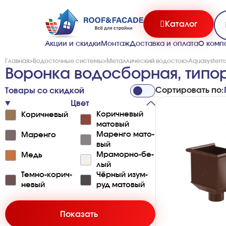
Каталог
Акции и скидки
Монтаж
Доставка и оплата
О комп
Главная
>
Водосточные системы
>
Металлический водосток
>
Aquasystem
Воронка водосборная, типо
Сортировать по:
Товары со скидкой
Цвет
Ко­ри­ч­не­вый
Ко­ри­ч­не­вый
ма­то­вый
Ма­ре­нго ма­то­
Ма­ре­нго
вый
Мра­мо­р­но-бе­
Ме­дь
лый
Те­м­но-ко­ри­ч­
Чё­р­ный изу­м­
не­вый
руд ма­то­вый
Показать