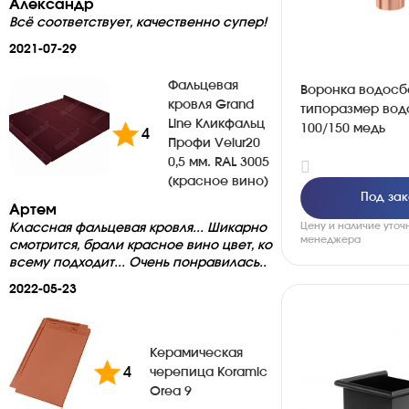
Александр
Всё соответствует, качественно супер!
2021-07-29
Фальцевая
Воронка водосб
кровля Grand
типоразмер вод
Line Кликфальц
100/150 медь
4
Профи Velur20
0,5 мм. RAL 3005
(красное вино)
Под зак
Артем
Цену и наличие уточ
Классная фальцевая кровля... Шикарно
менеджера
смотрится, брали красное вино цвет, ко
всему подходит... Очень понравилась..
2022-05-23
Керамическая
4
черепица Koramic
Orea 9