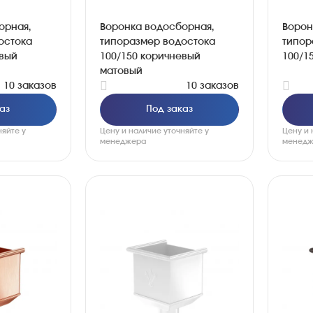
орная,
Воронка водосборная,
Ворон
остока
типоразмер водостока
типор
евый
100/150 коричневый
100/1
матовый
10 заказов
10 заказов
аз
Под заказ
няйте у
Цену и наличие уточняйте у
Цену и 
менеджера
менедж