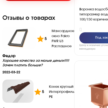
Воронка водосб
типоразмер вод
Отзывы о товарах
100/150 коричн
Мансардное
окно Fakro
Под зак
5
FWR U3
Цену и наличие уточ
Распашное
менеджера
Федор
Хорошее качество за малые деньги!!!!!
Зачем платить больше?
2022-03-22
Конек круглый
5
Интерпрофиль
PE