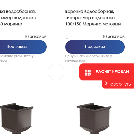
ка водосборная,
Воронка водосборная,
азмер водостока
типоразмер водостока
50 маренго
100/150 Маренго матовый
10 заказов
10 заказов
Под заказ
Под заказ
наличие уточняйте у
Цену и наличие уточняйте у
ера
менеджера
РАСЧЕТ КРОВЛИ
свернуть