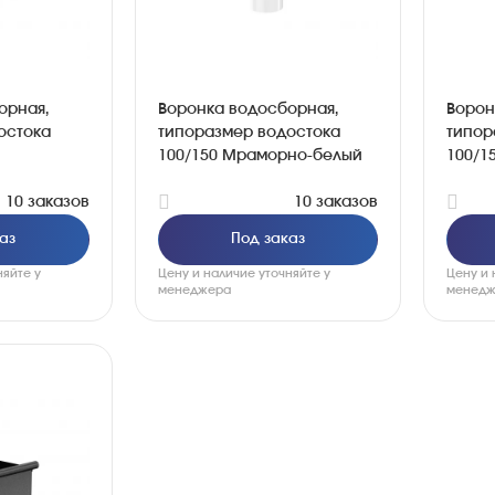
орная,
Воронка водосборная,
Ворон
остока
типоразмер водостока
типор
100/150 Мраморно-белый
100/1
10 заказов
10 заказов
аз
Под заказ
няйте у
Цену и наличие уточняйте у
Цену и 
менеджера
менедж