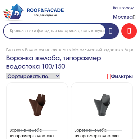
Ваш город:
Москва
Главная
>
Водосточные системы
>
Металлический водосток
>
Aquasy
Воронка желоба, типоразмер
водостока 100/150
Фильтры
Воронка желоба,
Воронка желоба,
типоразмер водостока
типоразмер водостока