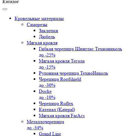
Каталог
Кровельные материалы
Саморезы
Заклепки
Дюбель
Мягкая кровля
Гибкая черепица Шинглас Технониколь
до -25%
Мягкая кровля Тегола
до -15%
Рулонная черепица ТехноНиколь
Черепица Roofshield
до -30%
Docke
до -10%
Черепица Ruflex
Катепал (Katepal)
Мягкая кровля FarAcs
Металлочерепица
до -34%
Grand Line