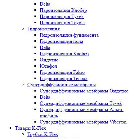
Delta
Пароизоляция Клобер
Пароизоляция Tyvek
Пароизоляция Tegola
Гидроизоляция
Гидроизоляция фундамента
Гидроизоляция пола
Delta
Гидроизоляция Клобер
Ондутис
Ютафол
Гидроизоляция Fakro
Гидроизоляция Тегола
Супердиффузионные мембраны
Супердиффузионные мембраны Ондутис
Delta
Супердиффузионные мембраны Tyvek
Супердиффузионные мембраны Альта-
профиль
Супердиффузионные мембраны Viberton
Товары K-Flex
Трубки K-Flex