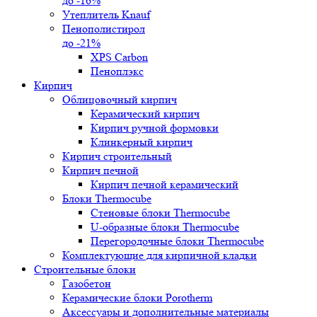
до -16%
Утеплитель Knauf
Пенополистирол
до -21%
XPS Carbon
Пеноплэкс
Кирпич
Облицовочный кирпич
Керамический кирпич
Кирпич ручной формовки
Клинкерный кирпич
Кирпич строительный
Кирпич печной
Кирпич печной керамический
Блоки Thermocube
Стеновые блоки Thermocube
U-образные блоки Thermocube
Перегородочные блоки Thermocube
Комплектующие для кирпичной кладки
Строительные блоки
Газобетон
Керамические блоки Porotherm
Аксессуары и дополнительные материалы