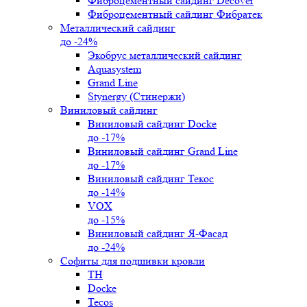
Фиброцементный сайдинг Decover
Фиброцементный сайдинг Фибратек
Металлический сайдинг
до -24%
Экобрус металлический сайдинг
Aquasystem
Grand Line
Stynergy (Стинержи)
Виниловый сайдинг
Виниловый сайдинг Docke
до -17%
Виниловый сайдинг Grand Line
до -17%
Виниловый сайдинг Текос
до -14%
VOX
до -15%
Виниловый сайдинг Я-Фасад
до -24%
Софиты для подшивки кровли
ТН
Docke
Tecos