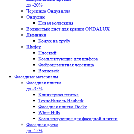
до -20%
Черепица Ондувилла
Ондулин
Новая коллекция
Волнистый лист для крыши ONDALUX
Дымники
Кожух на трубу
Шифер
Плоский
Комплектующие для шифера
Фиброцементная черепица
Волновой
Фасадные материалы
Фасадная плитка
до -35%
Клинкерная плитка
ТехноНиколь Hauberk
Фасадная плитка Docke
White Hills
Комплектующие для фасадной плитки
Фасадная доска
до -15%