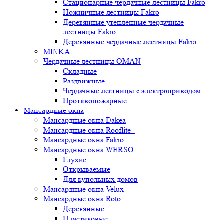
Стационарные чердачные лестницы Fakro
Ножничные лестницы Fakro
Деревянные утепленные чердачные
лестницы Fakro
Деревянные чердачные лестницы Fakro
MINKA
Чердачные лестницы OMAN
Складные
Раздвижные
Чердачные лестницы с электроприводом
Противопожарные
Мансардные окна
Мансардные окна Dakea
Мансардные окна Rooflite+
Мансардные окна Fakro
Мансардные окна WERSO
Глухие
Открываемые
Для купольных домов
Мансардные окна Velux
Мансардные окна Roto
Деревянные
Пластиковые