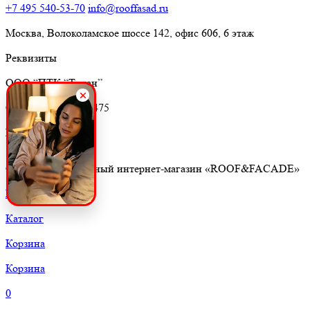
+7 495 540-53-70
info@rooffasad.ru
Москва, Волоколамское шоссе 142, офис 606, 6 этаж
Реквизиты
ООО “ПТК “Титан”
ОГРН 1227700212475
ИНН 9710097508
© 2026. Строительный интернет-магазин «ROOF&FACADE»
Главная
Каталог
Корзина
Корзина
0