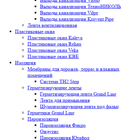
Выходы канализации Viotto
Выходы канализации ТехноНИКОЛЬ
Выходы канализации Vilpe
Выходы канализации Krovent Pipe
Лента вентиляционная
Пластиковые окна
Пластиковые окна Kaleva
Пластиковые окна Rehau
Пластиковые окна Veka
Пластиковые окна KBE
Изоляция
Мембраны для дорожек, террас и влажных
помещений
Система TH2 Stop
Герметизирующие ленты
Герметизирующая лента Grand Line
Лента для примыкания
Шумоизолирующая лента под фальц
Герметики Grand Line
Пароизоляция
Пароизоляция Факро
Ондутис
Пароизоляция Ютафол