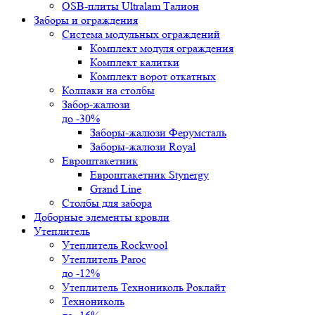
OSB-плиты Ultralam Талион
Заборы и ограждения
Система модульных ограждений
Комплект модуля ограждения
Комплект калитки
Комплект ворот откатных
Колпаки на столбы
Забор-жалюзи
до -30%
Заборы-жалюзи Ферумсталь
Заборы-жалюзи Royal
Евроштакетник
Евроштакетник Stynergy
Grand Line
Столбы для забора
Доборные элементы кровли
Утеплитель
Утеплитель Rockwool
Утеплитель Paroc
до -12%
Утеплитель Технониколь Роклайт
Технониколь