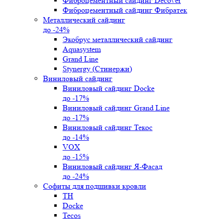
Фиброцементный сайдинг Decover
Фиброцементный сайдинг Фибратек
Металлический сайдинг
до -24%
Экобрус металлический сайдинг
Aquasystem
Grand Line
Stynergy (Стинержи)
Виниловый сайдинг
Виниловый сайдинг Docke
до -17%
Виниловый сайдинг Grand Line
до -17%
Виниловый сайдинг Текос
до -14%
VOX
до -15%
Виниловый сайдинг Я-Фасад
до -24%
Софиты для подшивки кровли
ТН
Docke
Tecos