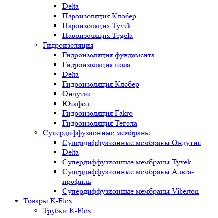
Delta
Пароизоляция Клобер
Пароизоляция Tyvek
Пароизоляция Tegola
Гидроизоляция
Гидроизоляция фундамента
Гидроизоляция пола
Delta
Гидроизоляция Клобер
Ондутис
Ютафол
Гидроизоляция Fakro
Гидроизоляция Тегола
Супердиффузионные мембраны
Супердиффузионные мембраны Ондутис
Delta
Супердиффузионные мембраны Tyvek
Супердиффузионные мембраны Альта-
профиль
Супердиффузионные мембраны Viberton
Товары K-Flex
Трубки K-Flex