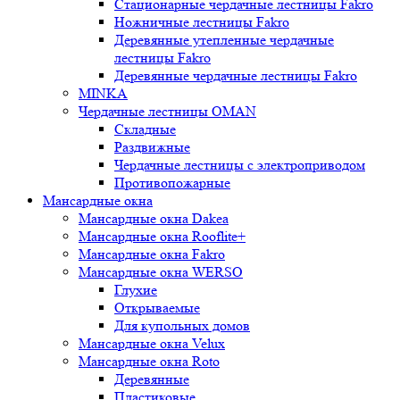
Стационарные чердачные лестницы Fakro
Ножничные лестницы Fakro
Деревянные утепленные чердачные
лестницы Fakro
Деревянные чердачные лестницы Fakro
MINKA
Чердачные лестницы OMAN
Складные
Раздвижные
Чердачные лестницы с электроприводом
Противопожарные
Мансардные окна
Мансардные окна Dakea
Мансардные окна Rooflite+
Мансардные окна Fakro
Мансардные окна WERSO
Глухие
Открываемые
Для купольных домов
Мансардные окна Velux
Мансардные окна Roto
Деревянные
Пластиковые