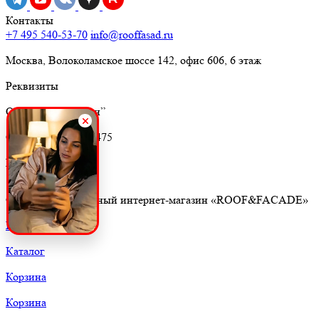
Контакты
+7 495 540-53-70
info@rooffasad.ru
Москва, Волоколамское шоссе 142, офис 606, 6 этаж
Реквизиты
ООО “ПТК “Титан”
ОГРН 1227700212475
ИНН 9710097508
© 2026. Строительный интернет-магазин «ROOF&FACADE»
Главная
Каталог
Корзина
Корзина