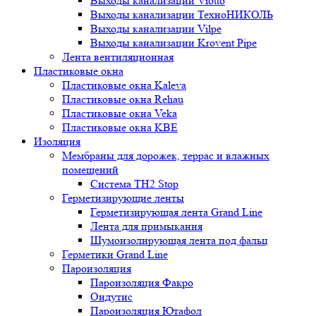
Выходы канализации Viotto
Выходы канализации ТехноНИКОЛЬ
Выходы канализации Vilpe
Выходы канализации Krovent Pipe
Лента вентиляционная
Пластиковые окна
Пластиковые окна Kaleva
Пластиковые окна Rehau
Пластиковые окна Veka
Пластиковые окна KBE
Изоляция
Мембраны для дорожек, террас и влажных
помещений
Система TH2 Stop
Герметизирующие ленты
Герметизирующая лента Grand Line
Лента для примыкания
Шумоизолирующая лента под фальц
Герметики Grand Line
Пароизоляция
Пароизоляция Факро
Ондутис
Пароизоляция Ютафол