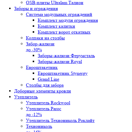
OSB-плиты Ultralam Талион
Заборы и ограждения
Система модульных ограждений
Комплект модуля ограждения
Комплект калитки
Комплект ворот откатных
Колпаки на столбы
Забор-жалюзи
до -30%
Заборы-жалюзи Ферумсталь
Заборы-жалюзи Royal
Евроштакетник
Евроштакетник Stynergy
Grand Line
Столбы для забора
Доборные элементы кровли
Утеплитель
Утеплитель Rockwool
Утеплитель Paroc
до -12%
Утеплитель Технониколь Роклайт
Технониколь