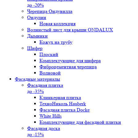
до -20%
Черепица Ондувилла
Ондулин
Новая коллекция
Волнистый лист для крыши ONDALUX
Дымники
Кожух на трубу
Шифер
Плоский
Комплектующие для шифера
Фиброцементная черепица
Волновой
Фасадные материалы
Фасадная плитка
до -35%
Клинкерная плитка
ТехноНиколь Hauberk
Фасадная плитка Docke
White Hills
Комплектующие для фасадной плитки
Фасадная доска
до -15%