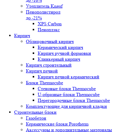
до -16%
Утеплитель Knauf
Пенополистирол
до -21%
XPS Carbon
Пеноплэкс
Кирпич
Облицовочный кирпич
Керамический кирпич
Кирпич ручной формовки
Клинкерный кирпич
Кирпич строительный
Кирпич печной
Кирпич печной керамический
Блоки Thermocube
Стеновые блоки Thermocube
U-образные блоки Thermocube
Перегородочные блоки Thermocube
Комплектующие для кирпичной кладки
Строительные блоки
Газобетон
Керамические блоки Porotherm
Аксессуары и дополнительные материалы