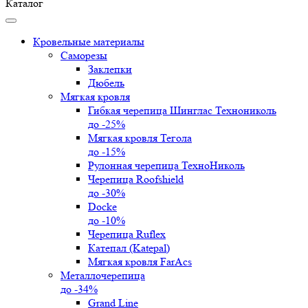
Каталог
Кровельные материалы
Саморезы
Заклепки
Дюбель
Мягкая кровля
Гибкая черепица Шинглас Технониколь
до -25%
Мягкая кровля Тегола
до -15%
Рулонная черепица ТехноНиколь
Черепица Roofshield
до -30%
Docke
до -10%
Черепица Ruflex
Катепал (Katepal)
Мягкая кровля FarAcs
Металлочерепица
до -34%
Grand Line