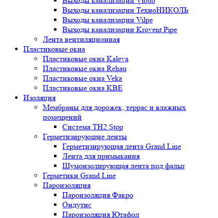
Выходы канализации Viotto
Выходы канализации ТехноНИКОЛЬ
Выходы канализации Vilpe
Выходы канализации Krovent Pipe
Лента вентиляционная
Пластиковые окна
Пластиковые окна Kaleva
Пластиковые окна Rehau
Пластиковые окна Veka
Пластиковые окна KBE
Изоляция
Мембраны для дорожек, террас и влажных
помещений
Система TH2 Stop
Герметизирующие ленты
Герметизирующая лента Grand Line
Лента для примыкания
Шумоизолирующая лента под фальц
Герметики Grand Line
Пароизоляция
Пароизоляция Факро
Ондутис
Пароизоляция Ютафол