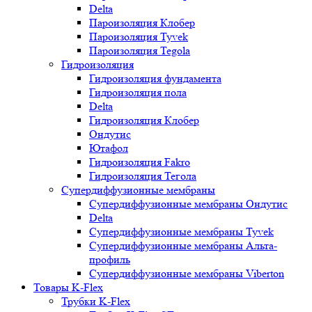
Delta
Пароизоляция Клобер
Пароизоляция Tyvek
Пароизоляция Tegola
Гидроизоляция
Гидроизоляция фундамента
Гидроизоляция пола
Delta
Гидроизоляция Клобер
Ондутис
Ютафол
Гидроизоляция Fakro
Гидроизоляция Тегола
Супердиффузионные мембраны
Супердиффузионные мембраны Ондутис
Delta
Супердиффузионные мембраны Tyvek
Супердиффузионные мембраны Альта-
профиль
Супердиффузионные мембраны Viberton
Товары K-Flex
Трубки K-Flex