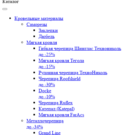
Каталог
Кровельные материалы
Саморезы
Заклепки
Дюбель
Мягкая кровля
Гибкая черепица Шинглас Технониколь
до -25%
Мягкая кровля Тегола
до -15%
Рулонная черепица ТехноНиколь
Черепица Roofshield
до -30%
Docke
до -10%
Черепица Ruflex
Катепал (Katepal)
Мягкая кровля FarAcs
Металлочерепица
до -34%
Grand Line