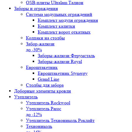
OSB-плиты Ultralam Талион
Заборы и ограждения
Система модульных ограждений
Комплект модуля ограждения
Комплект калитки
Комплект ворот откатных
Колпаки на столбы
Забор-жалюзи
до -30%
Заборы-жалюзи Ферумсталь
Заборы-жалюзи Royal
Евроштакетник
Евроштакетник Stynergy
Grand Line
Столбы для забора
Доборные элементы кровли
Утеплитель
Утеплитель Rockwool
Утеплитель Paroc
до -12%
Утеплитель Технониколь Роклайт
Технониколь