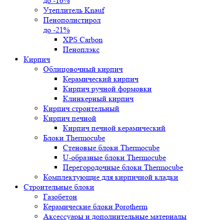
до -16%
Утеплитель Knauf
Пенополистирол
до -21%
XPS Carbon
Пеноплэкс
Кирпич
Облицовочный кирпич
Керамический кирпич
Кирпич ручной формовки
Клинкерный кирпич
Кирпич строительный
Кирпич печной
Кирпич печной керамический
Блоки Thermocube
Стеновые блоки Thermocube
U-образные блоки Thermocube
Перегородочные блоки Thermocube
Комплектующие для кирпичной кладки
Строительные блоки
Газобетон
Керамические блоки Porotherm
Аксессуары и дополнительные материалы