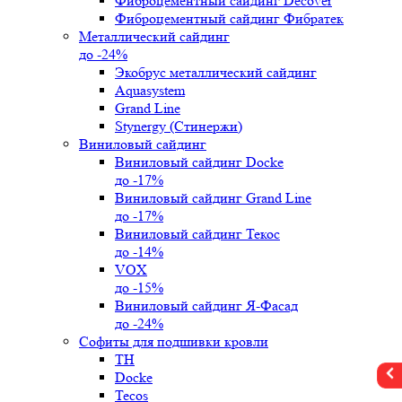
Фиброцементный сайдинг Decover
Фиброцементный сайдинг Фибратек
Металлический сайдинг
до -24%
Экобрус металлический сайдинг
Aquasystem
Grand Line
Stynergy (Стинержи)
Виниловый сайдинг
Виниловый сайдинг Docke
до -17%
Виниловый сайдинг Grand Line
до -17%
Виниловый сайдинг Текос
до -14%
VOX
до -15%
Виниловый сайдинг Я-Фасад
до -24%
Софиты для подшивки кровли
ТН
Docke
Tecos