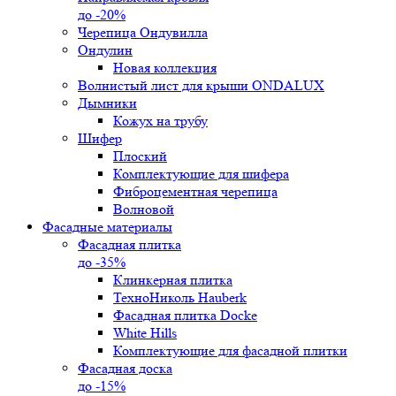
до -20%
Черепица Ондувилла
Ондулин
Новая коллекция
Волнистый лист для крыши ONDALUX
Дымники
Кожух на трубу
Шифер
Плоский
Комплектующие для шифера
Фиброцементная черепица
Волновой
Фасадные материалы
Фасадная плитка
до -35%
Клинкерная плитка
ТехноНиколь Hauberk
Фасадная плитка Docke
White Hills
Комплектующие для фасадной плитки
Фасадная доска
до -15%