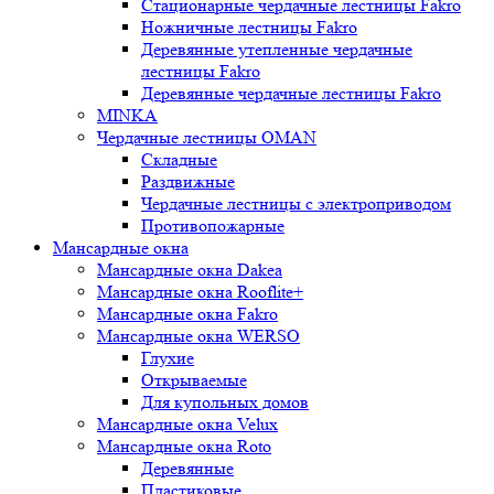
Стационарные чердачные лестницы Fakro
Ножничные лестницы Fakro
Деревянные утепленные чердачные
лестницы Fakro
Деревянные чердачные лестницы Fakro
MINKA
Чердачные лестницы OMAN
Складные
Раздвижные
Чердачные лестницы с электроприводом
Противопожарные
Мансардные окна
Мансардные окна Dakea
Мансардные окна Rooflite+
Мансардные окна Fakro
Мансардные окна WERSO
Глухие
Открываемые
Для купольных домов
Мансардные окна Velux
Мансардные окна Roto
Деревянные
Пластиковые