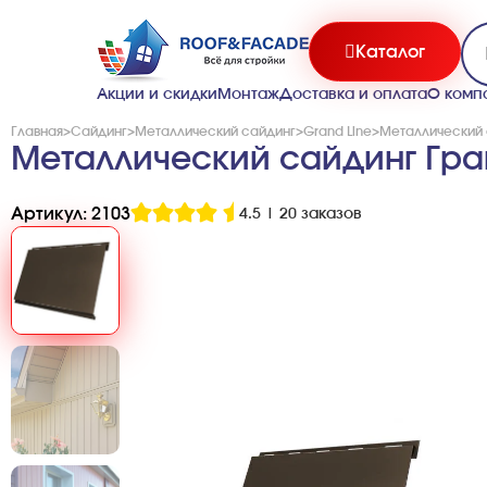
Каталог
Акции и скидки
Монтаж
Доставка и оплата
О комп
Главная
>
Сайдинг
>
Металлический сайдинг
>
Grand Line
>
Металлический 
Металлический сайдинг Гран
Артикул: 2103
4.5
|
20 заказов