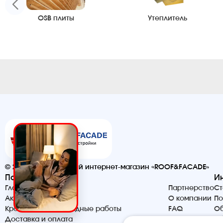
OSB плиты
Утеплитель
© 2026. Строительный интернет-магазин «ROOF&FACADE»
Помощь
И
Главная
Партнерство
Ст
Акции и скидки
О компании
По
Кровельные и фасадные работы
FAQ
Об
Доставка и оплата
Контакты
Сб