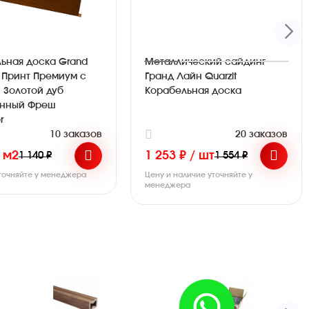
ьная доска Grand
Металлический сайдинг
45 Принт Премиум с
Гранд Лайн Quarzit
 Золотой дуб
Корабельная доска
нный Фреш
r
10 заказов
20 заказов
/ м2
1 253 ₽ / шт
1 140 ₽
1 554 ₽
точняйте у менеджера
Цену и наличие уточняйте у
менеджера