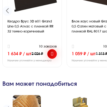
Квадро Брус 3D в01 Grand
Блок-хаус новый Gra
Line 0,5 Атлас с пленкой RR
0,5 Сатин матовый с
32 темно-коричневый
пленкой RAL 8017 ш
10 заказов
10
1 634 ₽ / шт
1 059 ₽ / шт
2 026 ₽
1 313 
Наличие уточняйте у менеджера
Наличие уточняйте у мен
Вам может понадобиться