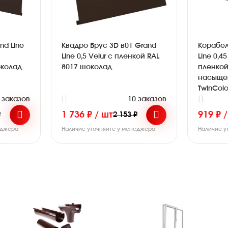
nd Line
Квадро Брус 3D в01 Grand
Корабел
Line 0,5 Velur с пленкой RAL
Line 0,
околад
8017 шоколад
пленкой
насыще
TwinColo
 заказов
10 заказов
1 736 ₽ / шт
919 ₽ 
₽
2 153 ₽
еджера
Наличие уточняйте у менеджера
Наличие у