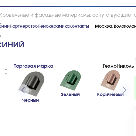
ании
Партнерство
Пенокерамика
Контакты
Москва, Волоколам
й
синий
Торговая марка
ТехноНиколь
Зеленый
Коричневый
Черный