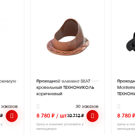
Премиум
Проходной элемент SKAT
Проходн
кровельный ТЕХНОНИКОЛЬ
Monterr
коричневый
ТЕХНОН
 заказов
30 заказов
8 780 ₽ / шт
8 780 
 ₽
10 712 ₽
 у
Цену и наличие уточняйте у
Цену и на
менеджера
менедже