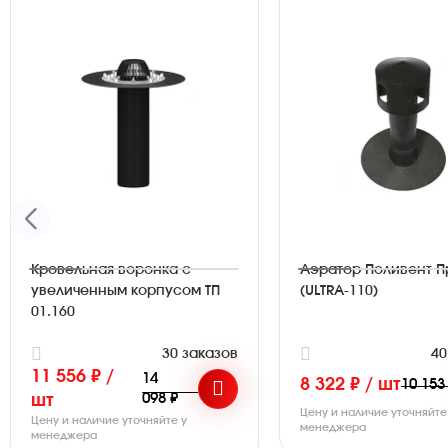
Кровельная воронка с
Аэратор Поливент 
увеличенным корпусом ТП
(ULTRA-110)
01.160
30 заказов
40
11 556 ₽ /
14
8 322 ₽ / шт
10 153
098 ₽
шт
Цену и наличие уточняйте
Цену и наличие уточняйте у
менеджера
менеджера