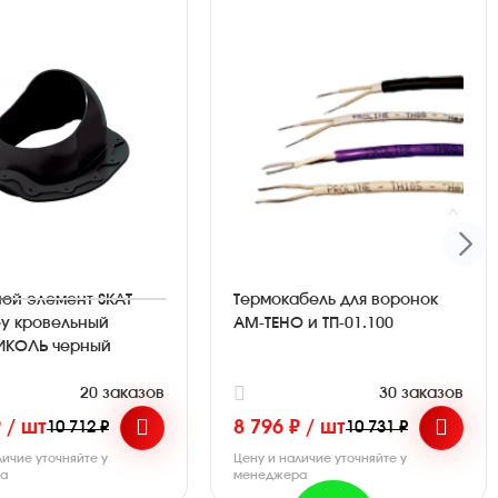
ой элемент SKAT
Термокабель для воронок
ey кровельный
АМ-ТЕНО и ТП-01.100
ИКОЛЬ черный
20 заказов
30 заказов
₽ / шт
8 796 ₽ / шт
10 712 ₽
10 731 ₽
личие уточняйте у
Цену и наличие уточняйте у
ра
менеджера