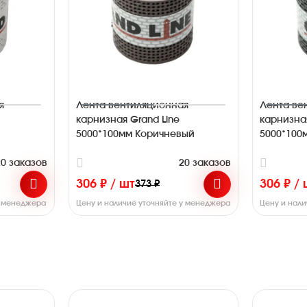
я
Лента вентиляционная
Лента ве
карнизная Grand Line
карнизная
5000*100мм Коричневый
5000*100
20 заказов
20 заказов
306 ₽ / шт
306 ₽ /
373 ₽
у менеджера
Цену и наличие уточняйте у менеджера
Цену и нал