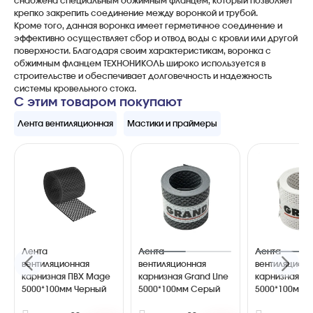
снабжена специальным обжимным фланцем, который позволяет
крепко закрепить соединение между воронкой и трубой.
Кроме того, данная воронка имеет герметичное соединение и
эффективно осуществляет сбор и отвод воды с кровли или другой
поверхности. Благодаря своим характеристикам, воронка с
обжимным фланцем ТЕХНОНИКОЛЬ широко используется в
строительстве и обеспечивает долговечность и надежность
системы кровельного стока.
С этим товаром покупают
Лента вентиляционная
Мастики и праймеры
Лента
Лента
Лента
вентиляционная
вентиляционная
вентиляцион
карнизная ПВХ Mage
карнизная Grand Line
карнизная Gr
5000*100мм Черный
5000*100мм Серый
5000*100мм 