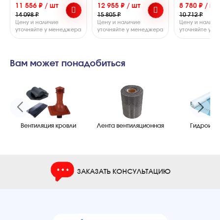
11 556 ₽ / шт
12 955 ₽ / шт
8 780 ₽ / шт
14 098 ₽
15 805 ₽
10 712 ₽
Цену и наличие
Цену и наличие
Цену и наличи
уточняйте у менеджера
уточняйте у менеджера
уточняйте у 
Вам может понадобиться
Вентиляция кровли
Лента вентиляционная
Гидроизо
ЗАКАЗАТЬ КОНСУЛЬТАЦИЮ