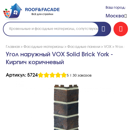
Ваш город:
Москва
Главная
>
Фасадные материалы
>
Фасадные панели
>
VOX
>
Угол нар
Угол наружный VOX Solid Brick York -
Кирпич коричневый
Артикул: 5724
5
|
30 заказов