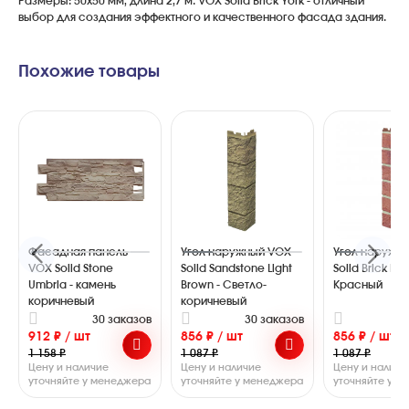
Размеры: 50х50 мм, длина 2,7 м. VOX Solid Brick York - отличный
выбор для создания эффектного и качественного фасада здания.
Похожие товары
Фасадная панель
Угол наружный VOX
Угол наружн
VOX Solid Stone
Solid Sandstone Light
Solid Brick Bris
Umbria - камень
Brown - Светло-
Красный
коричневый
коричневый
30 заказов
30 заказов
2
912 ₽ / шт
856 ₽ / шт
856 ₽ / шт
1 158 ₽
1 087 ₽
1 087 ₽
Цену и наличие
Цену и наличие
Цену и наличи
уточняйте у менеджера
уточняйте у менеджера
уточняйте у 