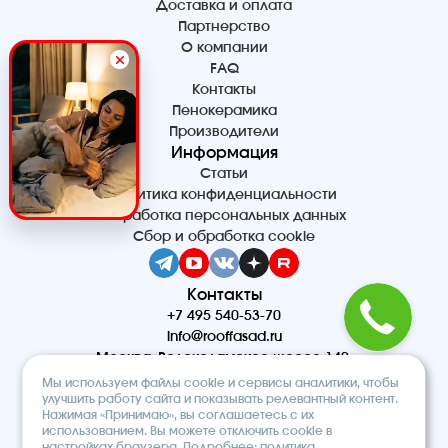
Доставка и оплата
Партнерство
О компании
FAQ
Контакты
Пенокерамика
Производители
Информация
Статьи
Политика конфиденциальности
Обработка персональных данных
Сбор и обработка cookie
Контакты
+7 495 540-53-70
info@rooffasad.ru
Москва, Волоколамское шоссе 142,
офис 606, 6 этаж
Мы используем файлы cookie и сервисы аналитики, чтобы
Реквизиты
улучшить работу сайта и показывать релевантный контент.
Нажимая «Принимаю», вы соглашаетесь с их
ООО “ПТК “Титан”
использованием. Вы можете отключить cookie в
ОГРН 1227700212475
настройках браузера. Подробнее:
политика