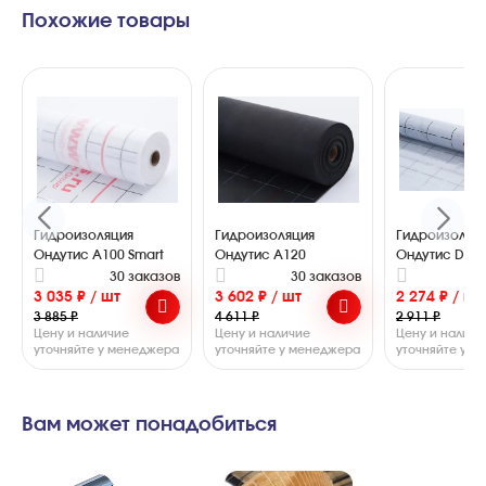
Похожие товары
Гидроизоляция
Гидроизоляция
Гидроизоляц
Ондутис А100 Smart
Ондутис А120
Ондутис D
30 заказов
30 заказов
2
3 035 ₽ / шт
3 602 ₽ / шт
2 274 ₽ / шт
3 885 ₽
4 611 ₽
2 911 ₽
Цену и наличие
Цену и наличие
Цену и наличи
уточняйте у менеджера
уточняйте у менеджера
уточняйте у 
Вам может понадобиться