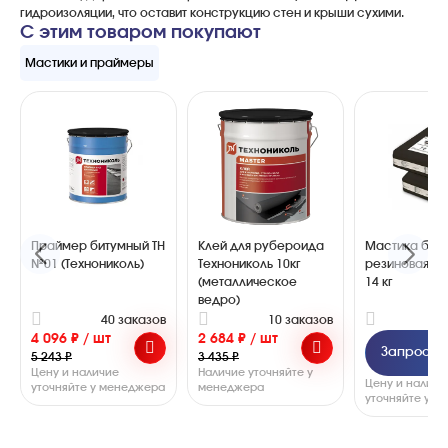
гидроизоляции, что оставит конструкцию стен и крыши сухими.
С этим товаром покупают
Мастики и праймеры
Праймер битумный ТН
Клей для рубероида
Мастика бит
№01 (Технониколь)
Технониколь 10кг
резиновая МБ
(металлическое
14 кг
ведро)
40 заказов
10 заказов
4
4 096 ₽ / шт
2 684 ₽ / шт
Запросить
5 243 ₽
3 435 ₽
Цену и наличие
Наличие уточняйте у
Цену и наличи
уточняйте у менеджера
менеджера
уточняйте у 