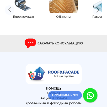
Пароизоляция
OSB плиты
Гидроизо
ЗАКАЗАТЬ КОНСУЛЬТАЦИЮ
Помощь
Главная
Напишите нам!
Акции и скидки
Кровельные и фасадные работы