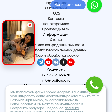
Партнерство
Напишите в MAX!
Напишите нам!
О компании
FAQ
Контакты
Пенокерамика
Производители
Информация
Статьи
Политика конфиденциальности
Обработка персональных данных
Сбор и обработка cookie
Контакты
+7 495 540-53-70
info@rooffasad.ru
Москва, Волоколамское шоссе 142,
офис 606, 6 этаж
Мы используем файлы cookie и сервисы аналитики, чтобы
Реквизиты
улучшить работу сайта и показывать релевантный контент.
Нажимая «Принимаю», вы соглашаетесь с их
ООО “ПТК “Титан”
использованием. Вы можете отключить cookie в
ОГРН 1227700212475
настройках браузера. Подробнее:
политика