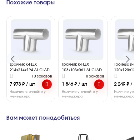
Похожие товары
Тройник K-FLEX
Тройник K-FLEX
Тройник K-FLE
214x214x194 AL CLAD
103x103x061 AL CLAD
120x120x120 
10 заказов
10 заказов
1
7 973 ₽ / шт
1 846 ₽ / шт
2 249 ₽ / шт
Наличие уточняйте у
Наличие уточняйте у
Наличие уточн
менеджера
менеджера
менеджера
Вам может понадобиться