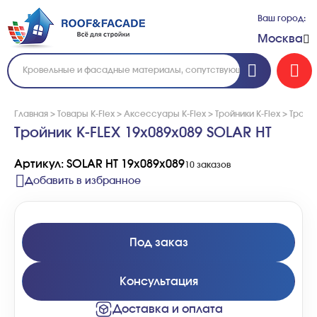
Ваш город:
Москва
Главная
>
Товары K-Flex
>
Аксессуары K-Flex
>
Тройники K-Flex
>
Тройни
Тройник K-FLEX 19x089x089 SOLAR HT
Артикул: SOLAR HT 19x089x089
10 заказов
Добавить в избранное
Под заказ
Консультация
Доставка и оплата