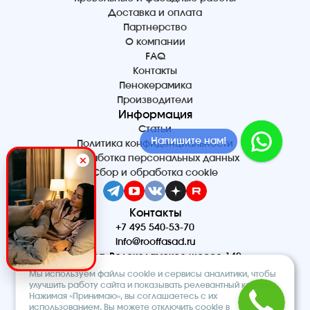
Доставка и оплата
Партнерство
О компании
FAQ
Контакты
Пенокерамика
Производители
Информация
Статьи
Напишите нам!
Политика конфиденциальности
Обработка персональных данных
Сбор и обработка cookie
Контакты
+7 495 540-53-70
info@rooffasad.ru
Москва, Волоколамское шоссе 142,
офис 606, 6 этаж
Мы используем файлы cookie и сервисы аналитики, чтобы
Реквизиты
улучшить работу сайта и показывать релевантный контент.
Нажимая «Принимаю», вы соглашаетесь с их
ООО “ПТК “Титан”
использованием. Вы можете отключить cookie в