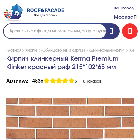
Ваш город:
Москва
Главная
>
Кирпич
>
Облицовочный кирпич
>
Клинкерный кирпич
>
Кирпи
Кирпич клинкерный Kerma Premium
Klinker красный риф 215*102*65 мм
Артикул: 14836
5
|
10 заказов