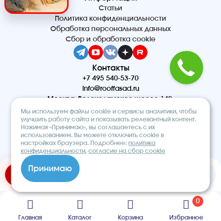
Статьи
Политика конфиденциальности
Обработка персональных данных
Сбор и обработка cookie
Контакты
+7 495 540-53-70
info@rooffasad.ru
Москва, Волоколамское шоссе 142,
офис 606, 6 этаж
Мы используем файлы cookie и сервисы аналитики, чтобы
Реквизиты
улучшить работу сайта и показывать релевантный контент.
Нажимая «Принимаю», вы соглашаетесь с их
ООО “ПТК “Титан”
использованием. Вы можете отключить cookie в
ОГРН 1227700212475
настройках браузера. Подробнее:
политика
ИНН 9710097508
конфиденциальности
,
согласие на сбор cookie
© 2026. Строительный интернет-
Принимаю
магазин «ROOF&FACADE»
Добавить в корзину
Быстрый заказ
0
Главная
Каталог
Корзина
Избранное