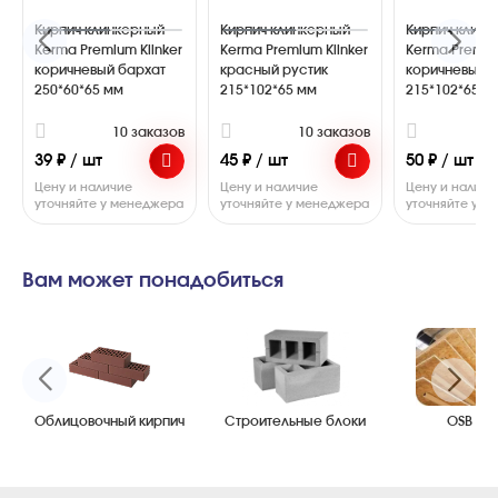
Кирпич клинкерный
Кирпич клинкерный
Кирпич клинк
Kerma Premium Klinker
Kerma Premium Klinker
Kerma Premium
коричневый бархат
красный рустик
коричневый г
250*60*65 мм
215*102*65 мм
215*102*65 м
10 заказов
10 заказов
1
39 ₽ / шт
45 ₽ / шт
50 ₽ / шт
Цену и наличие
Цену и наличие
Цену и наличи
уточняйте у менеджера
уточняйте у менеджера
уточняйте у 
Вам может понадобиться
Облицовочный кирпич
Строительные блоки
OSB пл