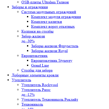
OSB-плиты Ultralam Талион
Заборы и ограждения
Система модульных ограждений
Комплект модуля ограждения
Комплект калитки
Комплект ворот откатных
Колпаки на столбы
Забор-жалюзи
до -30%
Заборы-жалюзи Ферумсталь
Заборы-жалюзи Royal
Евроштакетник
Евроштакетник Stynergy
Grand Line
Столбы для забора
Доборные элементы кровли
Утеплитель
Утеплитель Rockwool
Утеплитель Paroc
до -12%
Утеплитель Технониколь Роклайт
Технониколь