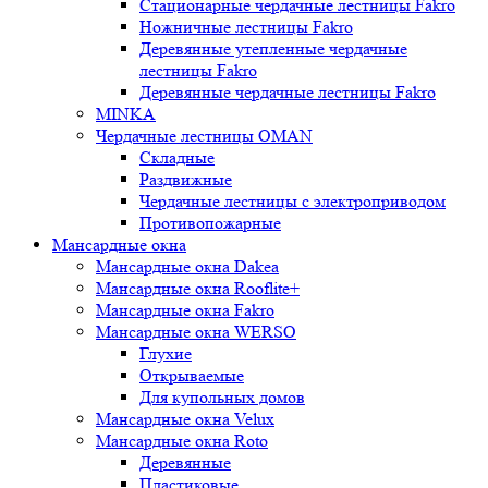
Стационарные чердачные лестницы Fakro
Ножничные лестницы Fakro
Деревянные утепленные чердачные
лестницы Fakro
Деревянные чердачные лестницы Fakro
MINKA
Чердачные лестницы OMAN
Складные
Раздвижные
Чердачные лестницы с электроприводом
Противопожарные
Мансардные окна
Мансардные окна Dakea
Мансардные окна Rooflite+
Мансардные окна Fakro
Мансардные окна WERSO
Глухие
Открываемые
Для купольных домов
Мансардные окна Velux
Мансардные окна Roto
Деревянные
Пластиковые