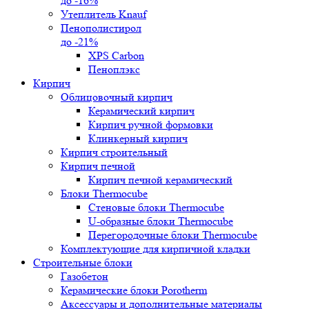
до -16%
Утеплитель Knauf
Пенополистирол
до -21%
XPS Carbon
Пеноплэкс
Кирпич
Облицовочный кирпич
Керамический кирпич
Кирпич ручной формовки
Клинкерный кирпич
Кирпич строительный
Кирпич печной
Кирпич печной керамический
Блоки Thermocube
Стеновые блоки Thermocube
U-образные блоки Thermocube
Перегородочные блоки Thermocube
Комплектующие для кирпичной кладки
Строительные блоки
Газобетон
Керамические блоки Porotherm
Аксессуары и дополнительные материалы