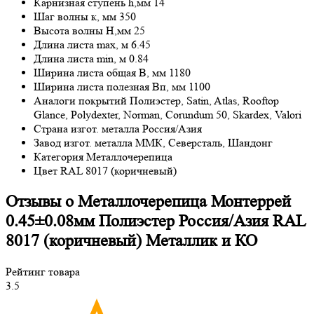
Карнизная ступень h,мм
14
Шаг волны к, мм
350
Высота волны H,мм
25
Длина листа maх, м
6.45
Длина листа min, м
0.84
Ширина листа общая В, мм
1180
Ширина листа полезная Bп, мм
1100
Аналоги покрытий
Полиэстер, Satin, Atlas, Rooftop
Glance, Polydexter, Norman, Corundum 50, Skardex, Valori
Страна изгот. металла
Россия/Азия
Завод изгот. металла
ММК, Северсталь, Шандонг
Категория
Металлочерепица
Цвет
RAL 8017 (коричневый)
Отзывы о Металлочерепица Монтеррей
0.45±0.08мм Полиэстер Россия/Азия RAL
8017 (коричневый) Металлик и КО
Рейтинг товара
3.5