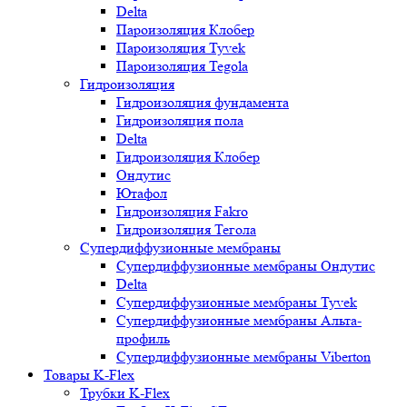
Delta
Пароизоляция Клобер
Пароизоляция Tyvek
Пароизоляция Tegola
Гидроизоляция
Гидроизоляция фундамента
Гидроизоляция пола
Delta
Гидроизоляция Клобер
Ондутис
Ютафол
Гидроизоляция Fakro
Гидроизоляция Тегола
Супердиффузионные мембраны
Супердиффузионные мембраны Ондутис
Delta
Супердиффузионные мембраны Tyvek
Супердиффузионные мембраны Альта-
профиль
Супердиффузионные мембраны Viberton
Товары K-Flex
Трубки K-Flex