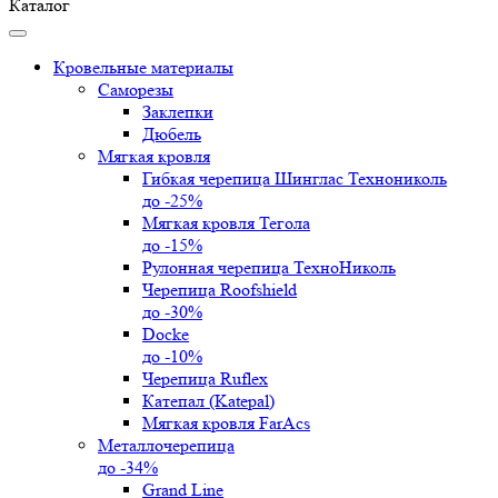
Каталог
Кровельные материалы
Саморезы
Заклепки
Дюбель
Мягкая кровля
Гибкая черепица Шинглас Технониколь
до -25%
Мягкая кровля Тегола
до -15%
Рулонная черепица ТехноНиколь
Черепица Roofshield
до -30%
Docke
до -10%
Черепица Ruflex
Катепал (Katepal)
Мягкая кровля FarAcs
Металлочерепица
до -34%
Grand Line