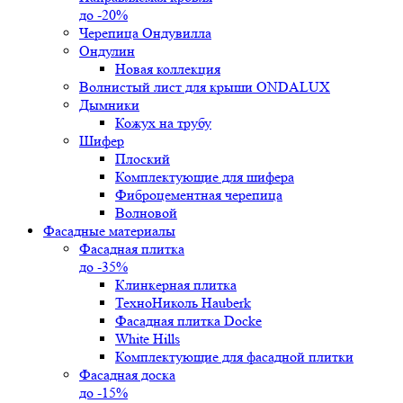
до -20%
Черепица Ондувилла
Ондулин
Новая коллекция
Волнистый лист для крыши ONDALUX
Дымники
Кожух на трубу
Шифер
Плоский
Комплектующие для шифера
Фиброцементная черепица
Волновой
Фасадные материалы
Фасадная плитка
до -35%
Клинкерная плитка
ТехноНиколь Hauberk
Фасадная плитка Docke
White Hills
Комплектующие для фасадной плитки
Фасадная доска
до -15%