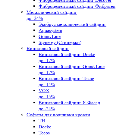
Фиброцементный сайдинг Decover
Фиброцементный сайдинг Фибратек
Металлический сайдинг
до -24%
Экобрус металлический сайдинг
Aquasystem
Grand Line
Stynergy (Стинержи)
Виниловый сайдинг
Виниловый сайдинг Docke
до -17%
Виниловый сайдинг Grand Line
до -17%
Виниловый сайдинг Текос
до -14%
VOX
до -15%
Виниловый сайдинг Я-Фасад
до -24%
Софиты для подшивки кровли
ТН
Docke
Tecos