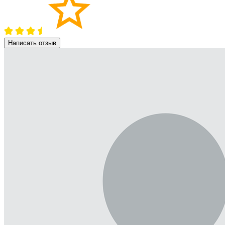
Написать отзыв
Рейтинг
Фото к отзыву
Я даю согласие на обработку моих персональных данных в
соответствии с Федеральным законом № 152-ФЗ. С условиями
и целями обработки ознакомлен(а):
cогласие на обработку
персональных данных
,
политика конфиденциальности
персональных данных