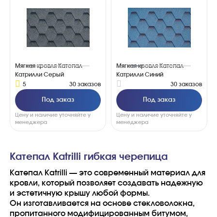
Мягкая кровля Катепал
Мягкая кровля Катепал
Катрилли Серый
Катрилли Синий
5
30 заказов
30 заказов
Под заказ
Под заказ
Цену и наличие уточняйте у
Цену и наличие уточняйте у
менеджера
менеджера
Катепал Katrilli гибкая черепица
Катепал Katrilli — это современный материал для
кровли, который позволяет создавать надежную
и эстетичную крышу любой формы.
Он изготавливается на основе стекловолокна,
пропитанного модифицированным битумом,