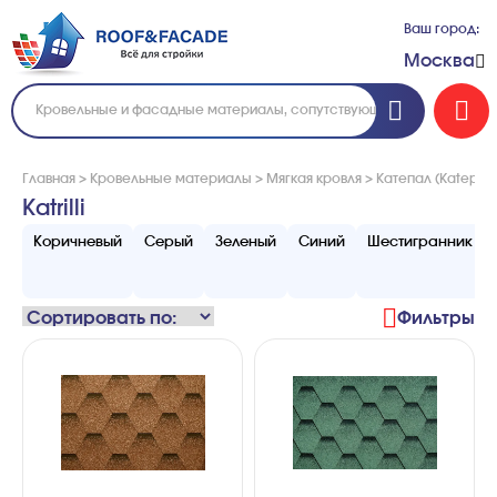
Ваш город:
Москва
Главная
>
Кровельные материалы
>
Мягкая кровля
>
Катепал (Katepal)
Katrilli
Коричневый
Серый
Зеленый
Синий
Шестигранник
Фильтры