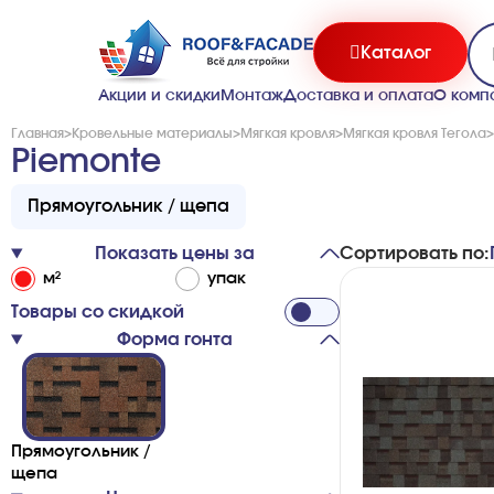
Каталог
Акции и скидки
Монтаж
Доставка и оплата
О комп
Главная
>
Кровельные материалы
>
Мягкая кровля
>
Мягкая кровля Тегола
>
Piemonte
Прямоугольник / щепа
Показать цены за
Сортировать по:
м²
упак
Товары со скидкой
Форма гонта
Пря­моу­го­льник /
ще­па