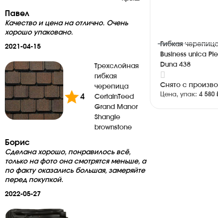
Павел
Качество и цена на отлично. Очень
хорошо упаковано.
Гибкая черепица
2021-04-15
Business unica P
Duna 438
Трехслойная
гибкая
Снято с произв
черепица
Цена, упак:
4 580 
4
CertainTeed
Grand Manor
Shangle
brownstone
Борис
Сделана хорошо, понравилось всё,
только на фото она смотрятся меньше, а
по факту оказались большая, замеряйте
перед покупкой.
2022-05-27