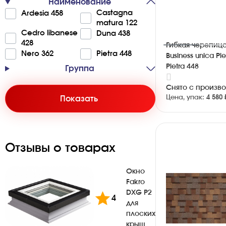
Наименование
Castagna
Ardesia 458
matura 122
Cedro libanese
Duna 438
428
Гибкая черепица
Nero 362
Pietra 448
Business unica Pi
Pietra 448
Группа
Снято с произв
Цена, упак:
4 580 
Показать
Отзывы о товарах
Окно
Fakro
DXG P2
4
для
плоских
крыш