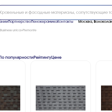
ании
Партнерство
Пенокерамика
Контакты
Москва, Волоколам
Business unica
>
Piemonte
По популярности
Рейтингу
Ценe