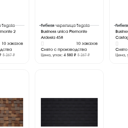
 Tegola
Гибкая черепица Tegola
Гибка
emonte 2
Business unica Piemonte
Busine
Ardesia 458
Casta
10 заказов
10 заказов
одства
Снято с производства
Снято
₽
5 267 ₽
Цена, упак:
4 580 ₽
5 267 ₽
Цена, 