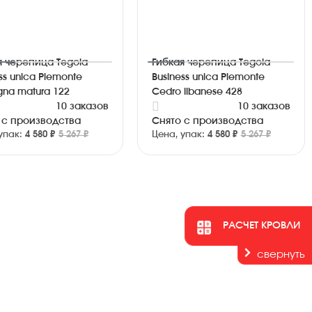
я черепица Tegola
Гибкая черепица Tegola
ss unica Piemonte
Business unica Piemonte
gna matura 122
Cedro libanese 428
10 заказов
10 заказов
 с производства
Снято с производства
упак:
4 580 ₽
5 267 ₽
Цена, упак:
4 580 ₽
5 267 ₽
РАСЧЕТ КРОВЛИ
свернуть