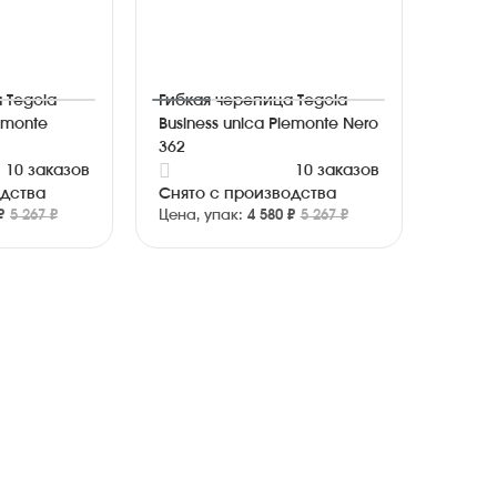
 Tegola
Гибкая черепица Tegola
iemonte
Business unica Piemonte Nero
362
10 заказов
10 заказов
одства
Снято с производства
₽
5 267 ₽
Цена, упак:
4 580 ₽
5 267 ₽