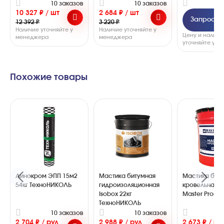
10 заказов
10 заказов
4
10 327 ₽ / шт
2 684 ₽ / шт
Запросить
12 392 ₽
3 220 ₽
Наличие уточняйте у
Наличие уточняйте у
Цену и наличи
менеджера
менеджера
уточняйте у 
Похожие товары
Линокром ЭПП 15м2
Мастика битумная
Мастика бит
54кг ТехноНИКОЛЬ
гидроизоляционная
кровельная 1
Isobox 22кг
Master Proof
ТехноНИКОЛЬ
10 заказов
10 заказов
1
2 704 ₽ / рул
2 988 ₽ / рул
2 673 ₽ / ру