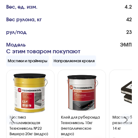
Вес, ед. изм.
4.2
Вес рулона, кг
42
рул/под
23
Модель
ЭМП
С этим товаром покупают
Мастики и праймеры
Направляемая кровля
Мастика
Клей для рубероида
Мастика бит
приклеивающая
Технониколь 10кг
резиновая МБ
Технониколь №22
(металлическое
14 кг
Вишера 20кг (ведро)
ведро)