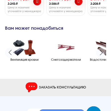
3 245 ₽
3 586 ₽
3 208 ₽
Цену и наличие
Цену и наличие
Цену и наличи
уточняйте у менеджера
уточняйте у менеджера
уточняйте у 
Вам может понадобиться
Вентиляция кровли
Снегозадержатели
Водосточные
ЗАКАЗАТЬ КОНСУЛЬТАЦИЮ