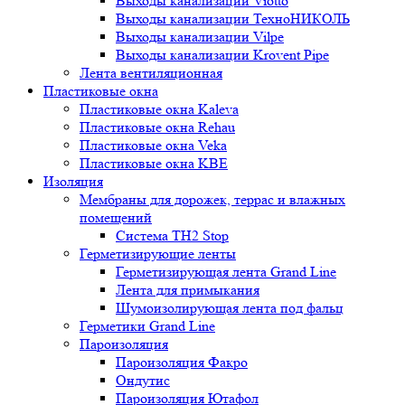
Выходы канализации Viotto
Выходы канализации ТехноНИКОЛЬ
Выходы канализации Vilpe
Выходы канализации Krovent Pipe
Лента вентиляционная
Пластиковые окна
Пластиковые окна Kaleva
Пластиковые окна Rehau
Пластиковые окна Veka
Пластиковые окна KBE
Изоляция
Мембраны для дорожек, террас и влажных
помещений
Система TH2 Stop
Герметизирующие ленты
Герметизирующая лента Grand Line
Лента для примыкания
Шумоизолирующая лента под фальц
Герметики Grand Line
Пароизоляция
Пароизоляция Факро
Ондутис
Пароизоляция Ютафол