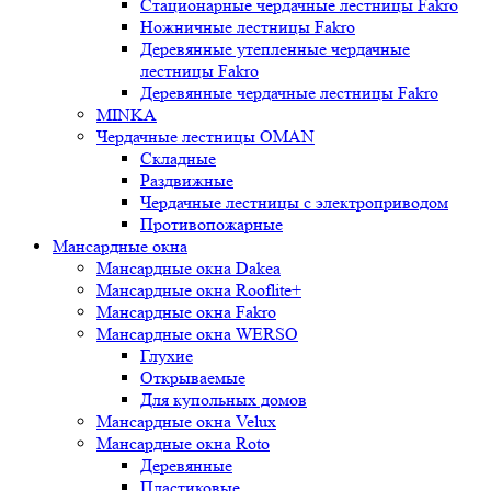
Стационарные чердачные лестницы Fakro
Ножничные лестницы Fakro
Деревянные утепленные чердачные
лестницы Fakro
Деревянные чердачные лестницы Fakro
MINKA
Чердачные лестницы OMAN
Складные
Раздвижные
Чердачные лестницы с электроприводом
Противопожарные
Мансардные окна
Мансардные окна Dakea
Мансардные окна Rooflite+
Мансардные окна Fakro
Мансардные окна WERSO
Глухие
Открываемые
Для купольных домов
Мансардные окна Velux
Мансардные окна Roto
Деревянные
Пластиковые