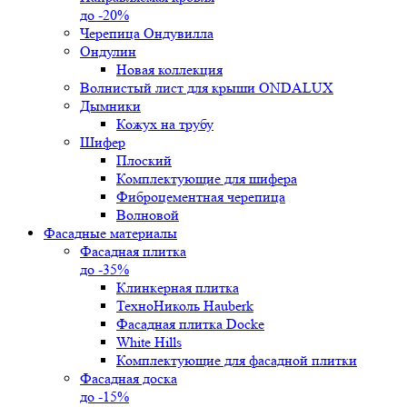
до -20%
Черепица Ондувилла
Ондулин
Новая коллекция
Волнистый лист для крыши ONDALUX
Дымники
Кожух на трубу
Шифер
Плоский
Комплектующие для шифера
Фиброцементная черепица
Волновой
Фасадные материалы
Фасадная плитка
до -35%
Клинкерная плитка
ТехноНиколь Hauberk
Фасадная плитка Docke
White Hills
Комплектующие для фасадной плитки
Фасадная доска
до -15%