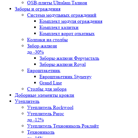
OSB-плиты Ultralam Талион
Заборы и ограждения
Система модульных ограждений
Комплект модуля ограждения
Комплект калитки
Комплект ворот откатных
Колпаки на столбы
Забор-жалюзи
до -30%
Заборы-жалюзи Ферумсталь
Заборы-жалюзи Royal
Евроштакетник
Евроштакетник Stynergy
Grand Line
Столбы для забора
Доборные элементы кровли
Утеплитель
Утеплитель Rockwool
Утеплитель Paroc
до -12%
Утеплитель Технониколь Роклайт
Технониколь