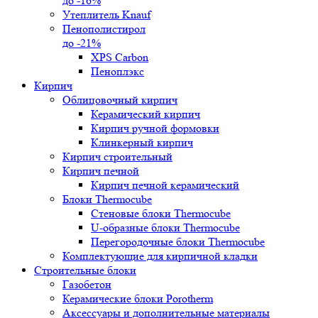
до -16%
Утеплитель Knauf
Пенополистирол
до -21%
XPS Carbon
Пеноплэкс
Кирпич
Облицовочный кирпич
Керамический кирпич
Кирпич ручной формовки
Клинкерный кирпич
Кирпич строительный
Кирпич печной
Кирпич печной керамический
Блоки Thermocube
Стеновые блоки Thermocube
U-образные блоки Thermocube
Перегородочные блоки Thermocube
Комплектующие для кирпичной кладки
Строительные блоки
Газобетон
Керамические блоки Porotherm
Аксессуары и дополнительные материалы