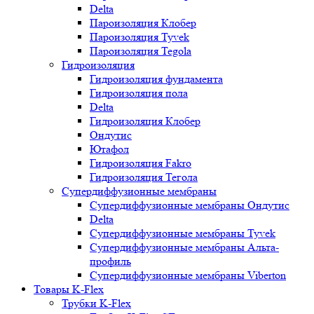
Delta
Пароизоляция Клобер
Пароизоляция Tyvek
Пароизоляция Tegola
Гидроизоляция
Гидроизоляция фундамента
Гидроизоляция пола
Delta
Гидроизоляция Клобер
Ондутис
Ютафол
Гидроизоляция Fakro
Гидроизоляция Тегола
Супердиффузионные мембраны
Супердиффузионные мембраны Ондутис
Delta
Супердиффузионные мембраны Tyvek
Супердиффузионные мембраны Альта-
профиль
Супердиффузионные мембраны Viberton
Товары K-Flex
Трубки K-Flex