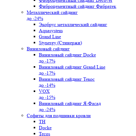
Фиброцементный сайдинг Decover
Фиброцементный сайдинг Фибратек
Металлический сайдинг
до -24%
Экобрус металлический сайдинг
Aquasystem
Grand Line
Stynergy (Стинержи)
Виниловый сайдинг
Виниловый сайдинг Docke
до -17%
Виниловый сайдинг Grand Line
до -17%
Виниловый сайдинг Текос
до -14%
VOX
до -15%
Виниловый сайдинг Я-Фасад
до -24%
Софиты для подшивки кровли
ТН
Docke
Tecos