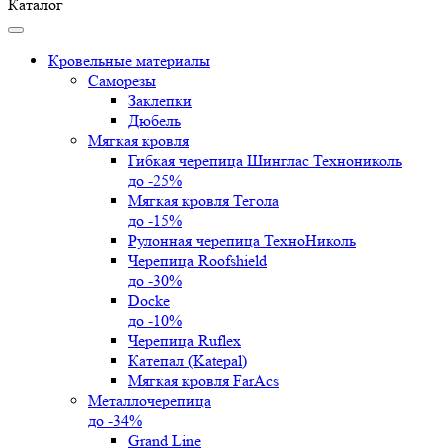
Каталог
Кровельные материалы
Саморезы
Заклепки
Дюбель
Мягкая кровля
Гибкая черепица Шинглас Технониколь
до -25%
Мягкая кровля Тегола
до -15%
Рулонная черепица ТехноНиколь
Черепица Roofshield
до -30%
Docke
до -10%
Черепица Ruflex
Катепал (Katepal)
Мягкая кровля FarAcs
Металлочерепица
до -34%
Grand Line