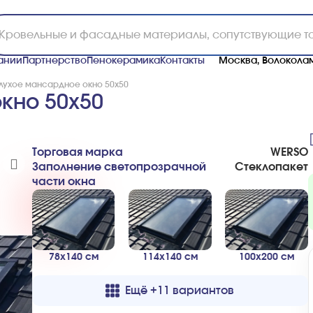
ании
Партнерство
Пенокерамика
Контакты
Москва, Волоколам
лухое мансардное окно 50x50
кно 50x50
Торговая марка
WERSO
Заполнение светопрозрачной
Стеклопакет
части окна
78x140 см
114x140 см
100x200 см
Ещё +11 вариантов