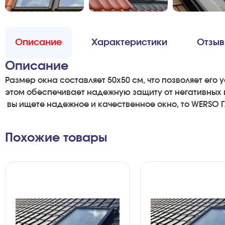
Описание
Характеристики
Отзы
Описание
Размер
окна
составляет
50x50
см
,
что
позволяет
его
у
этом
обеспечивает
надежную
защиту
от
негативных
вы
ищете
надежное
и
качественное
окно
,
то
WERSO
Похожие товары