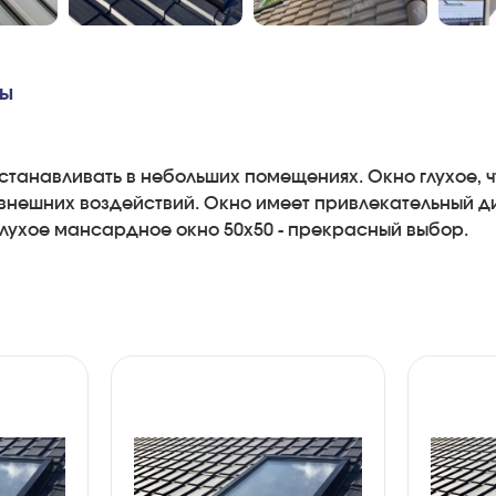
вы
станавливать
в
небольших
помещениях
.
Окно
глухое
,
ч
внешних
воздействий
.
Окно
имеет
привлекательный
д
Глухое
мансардное
окно
50x50
-
прекрасный
выбор
.