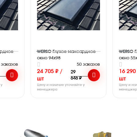
ардное
WERSO Глухое мансардное
WERSO Г
окно 94x98
окно 55
 заказов
50 заказов
24 705 ₽ /
16 290 
29
646 ₽
шт
шт
 у
Цену и наличие уточняйте у
Цену и на
менеджера
менедже