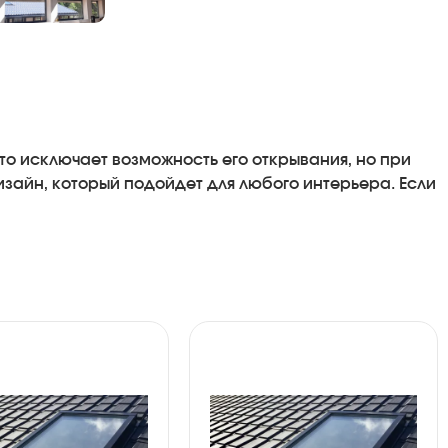
то
исключает
возможность
его
открывания
,
но
при
изайн
,
который
подойдет
для
любого
интерьера
.
Если