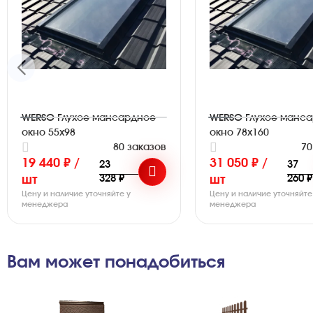
WERSO Глухое мансардное
WERSO Глухое манс
окно 55x98
окно 78x160
80 заказов
70
19 440 ₽ /
31 050 ₽ /
23
37
328 ₽
260 ₽
шт
шт
Цену и наличие уточняйте у
Цену и наличие уточняйте
менеджера
менеджера
Вам может понадобиться