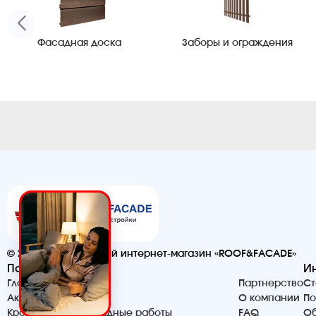
Фасадная доска
Заборы и ограждения
© 2026. Строительный интернет-магазин «ROOF&FACADE»
Помощь
И
Главная
Партнерство
Ст
Акции и скидки
О компании
По
Кровельные и фасадные работы
FAQ
Об