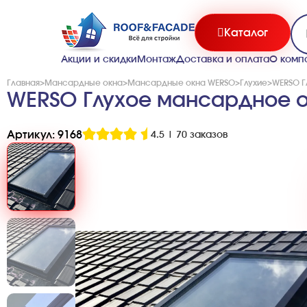
Каталог
Акции и скидки
Монтаж
Доставка и оплата
О комп
Главная
>
Мансардные окна
>
Мансардные окна WERSO
>
Глухие
>
WERSO Г
WERSO Глухое мансардное о
Артикул: 9168
4.5
|
70 заказов