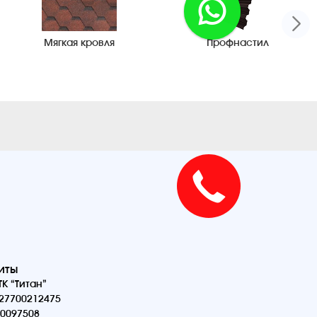
Мягкая кровля
Профнастил
иты
К “Титан”
27700212475
0097508