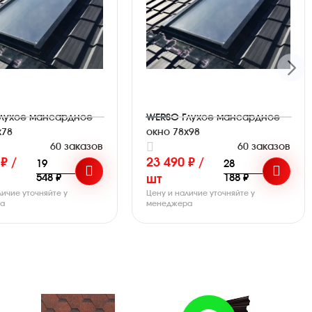
лухое мансардное
WERSO Глухое мансардное
x78
окно 78x98
60 заказов
60 заказов
₽ /
23 490 ₽ /
19
28
548 ₽
188 ₽
шт
личие уточняйте у
Цену и наличие уточняйте у
ра
менеджера