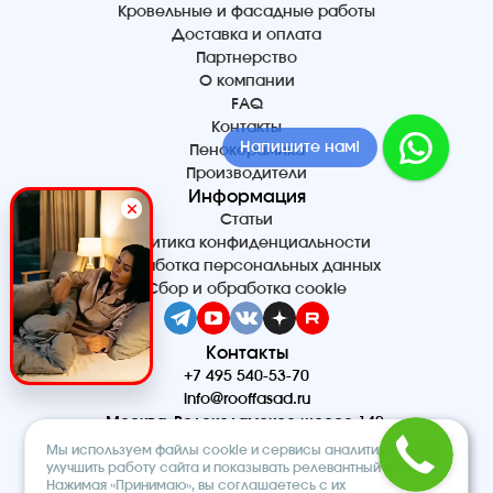
Кровельные и фасадные работы
Доставка и оплата
Партнерство
О компании
FAQ
Контакты
Напишите нам!
Пенокерамика
Производители
Информация
Статьи
Политика конфиденциальности
Обработка персональных данных
Сбор и обработка cookie
Контакты
+7 495 540-53-70
info@rooffasad.ru
Москва, Волоколамское шоссе 142,
офис 606, 6 этаж
Мы используем файлы cookie и сервисы аналитики, чтобы
Реквизиты
улучшить работу сайта и показывать релевантный контент.
Нажимая «Принимаю», вы соглашаетесь с их
ООО “ПТК “Титан”