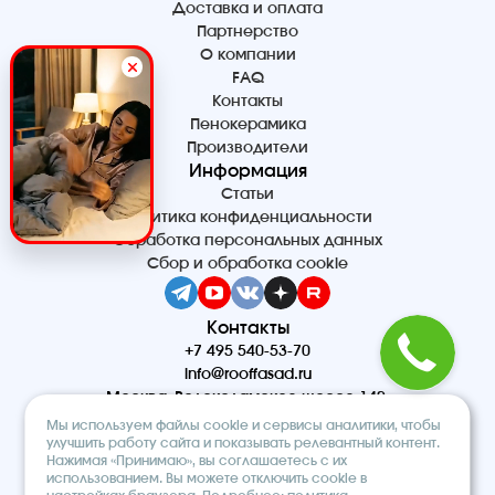
Доставка и оплата
Партнерство
О компании
FAQ
Контакты
Пенокерамика
Производители
Информация
Статьи
Политика конфиденциальности
Обработка персональных данных
Сбор и обработка cookie
Контакты
+7 495 540-53-70
info@rooffasad.ru
Москва, Волоколамское шоссе 142,
офис 606, 6 этаж
Мы используем файлы cookie и сервисы аналитики, чтобы
Реквизиты
улучшить работу сайта и показывать релевантный контент.
Нажимая «Принимаю», вы соглашаетесь с их
ООО “ПТК “Титан”
использованием. Вы можете отключить cookie в
ОГРН 1227700212475