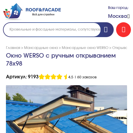
Ваш город:
Москва
Главная
>
Мансардные окна
>
Мансардные окна WERSO
>
Открывае
Окно WERSO с ручным открыванием
78x98
Артикул: 9193
4.5
|
60 заказов