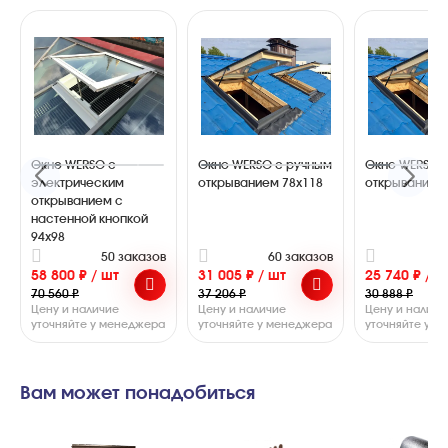
Окно WERSO с
Окно WERSO с ручным
Окно WERSO 
электрическим
открыванием 78x118
открыванием
открыванием с
настенной кнопкой
94x98
50 заказов
60 заказов
6
58 800 ₽ / шт
31 005 ₽ / шт
25 740 ₽ / ш
70 560 ₽
37 206 ₽
30 888 ₽
Цену и наличие
Цену и наличие
Цену и наличи
уточняйте у менеджера
уточняйте у менеджера
уточняйте у 
Вам может понадобиться