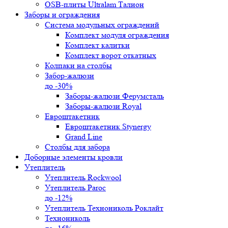
OSB-плиты Ultralam Талион
Заборы и ограждения
Система модульных ограждений
Комплект модуля ограждения
Комплект калитки
Комплект ворот откатных
Колпаки на столбы
Забор-жалюзи
до -30%
Заборы-жалюзи Ферумсталь
Заборы-жалюзи Royal
Евроштакетник
Евроштакетник Stynergy
Grand Line
Столбы для забора
Доборные элементы кровли
Утеплитель
Утеплитель Rockwool
Утеплитель Paroc
до -12%
Утеплитель Технониколь Роклайт
Технониколь