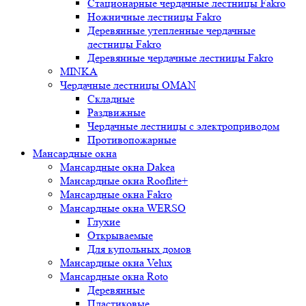
Стационарные чердачные лестницы Fakro
Ножничные лестницы Fakro
Деревянные утепленные чердачные
лестницы Fakro
Деревянные чердачные лестницы Fakro
MINKA
Чердачные лестницы OMAN
Складные
Раздвижные
Чердачные лестницы с электроприводом
Противопожарные
Мансардные окна
Мансардные окна Dakea
Мансардные окна Rooflite+
Мансардные окна Fakro
Мансардные окна WERSO
Глухие
Открываемые
Для купольных домов
Мансардные окна Velux
Мансардные окна Roto
Деревянные
Пластиковые