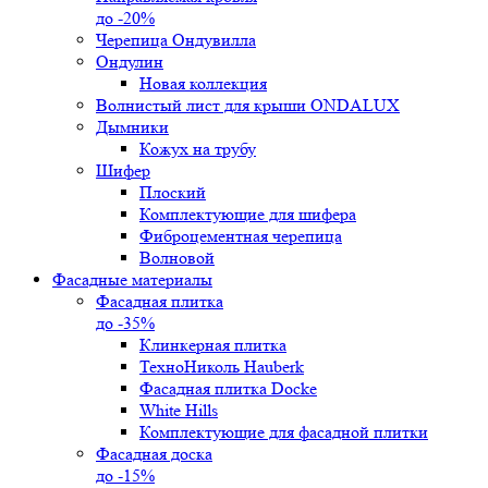
до -20%
Черепица Ондувилла
Ондулин
Новая коллекция
Волнистый лист для крыши ONDALUX
Дымники
Кожух на трубу
Шифер
Плоский
Комплектующие для шифера
Фиброцементная черепица
Волновой
Фасадные материалы
Фасадная плитка
до -35%
Клинкерная плитка
ТехноНиколь Hauberk
Фасадная плитка Docke
White Hills
Комплектующие для фасадной плитки
Фасадная доска
до -15%