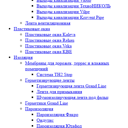
Выходы канализации Viotto
Выходы канализации ТехноНИКОЛЬ
Выходы канализации Vilpe
Выходы канализации Krovent Pipe
Лента вентиляционная
Пластиковые окна
Пластиковые окна Kaleva
Пластиковые окна Rehau
Пластиковые окна Veka
Пластиковые окна KBE
Изоляция
Мембраны для дорожек, террас и влажных
помещений
Система TH2 Stop
Герметизирующие ленты
Герметизирующая лента Grand Line
Лента для примыкания
Шумоизолирующая лента под фальц
Герметики Grand Line
Пароизоляция
Пароизоляция Факро
Ондутис
Пароизоляция Ютафол