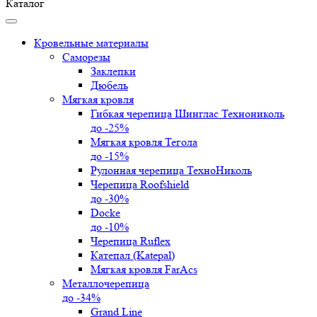
Каталог
Кровельные материалы
Саморезы
Заклепки
Дюбель
Мягкая кровля
Гибкая черепица Шинглас Технониколь
до -25%
Мягкая кровля Тегола
до -15%
Рулонная черепица ТехноНиколь
Черепица Roofshield
до -30%
Docke
до -10%
Черепица Ruflex
Катепал (Katepal)
Мягкая кровля FarAcs
Металлочерепица
до -34%
Grand Line