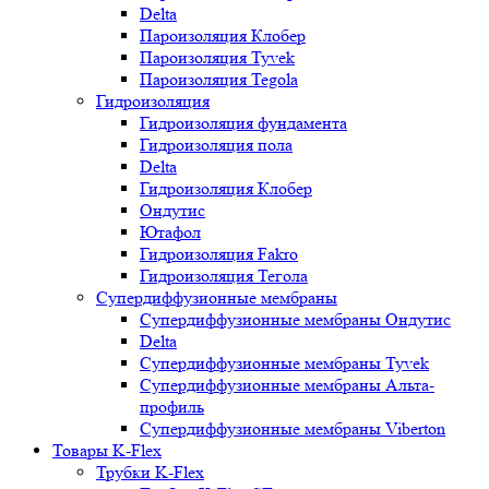
Delta
Пароизоляция Клобер
Пароизоляция Tyvek
Пароизоляция Tegola
Гидроизоляция
Гидроизоляция фундамента
Гидроизоляция пола
Delta
Гидроизоляция Клобер
Ондутис
Ютафол
Гидроизоляция Fakro
Гидроизоляция Тегола
Супердиффузионные мембраны
Супердиффузионные мембраны Ондутис
Delta
Супердиффузионные мембраны Tyvek
Супердиффузионные мембраны Альта-
профиль
Супердиффузионные мембраны Viberton
Товары K-Flex
Трубки K-Flex