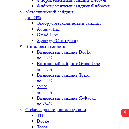
Фиброцементный сайдинг Decover
Фиброцементный сайдинг Фибратек
Металлический сайдинг
до -24%
Экобрус металлический сайдинг
Aquasystem
Grand Line
Stynergy (Стинержи)
Виниловый сайдинг
Виниловый сайдинг Docke
до -17%
Виниловый сайдинг Grand Line
до -17%
Виниловый сайдинг Текос
до -14%
VOX
до -15%
Виниловый сайдинг Я-Фасад
до -24%
Софиты для подшивки кровли
ТН
Docke
Tecos