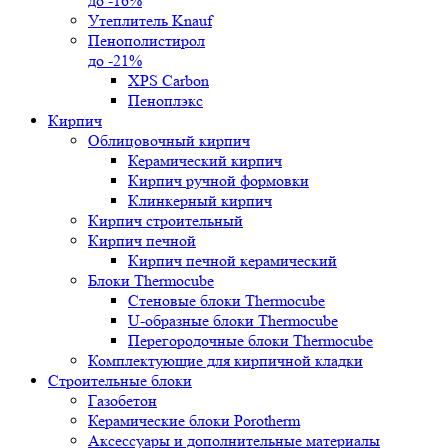
до -16%
Утеплитель Knauf
Пенополистирол
до -21%
XPS Carbon
Пеноплэкс
Кирпич
Облицовочный кирпич
Керамический кирпич
Кирпич ручной формовки
Клинкерный кирпич
Кирпич строительный
Кирпич печной
Кирпич печной керамический
Блоки Thermocube
Стеновые блоки Thermocube
U-образные блоки Thermocube
Перегородочные блоки Thermocube
Комплектующие для кирпичной кладки
Строительные блоки
Газобетон
Керамические блоки Porotherm
Аксессуары и дополнительные материалы