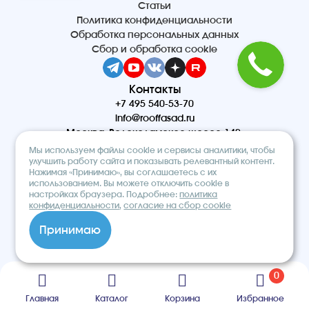
Статьи
Политика конфиденциальности
Обработка персональных данных
Сбор и обработка cookie
Контакты
+7 495 540-53-70
info@rooffasad.ru
Москва, Волоколамское шоссе 142,
офис 606, 6 этаж
Мы используем файлы cookie и сервисы аналитики, чтобы
Реквизиты
улучшить работу сайта и показывать релевантный контент.
Нажимая «Принимаю», вы соглашаетесь с их
ООО “ПТК “Титан”
использованием. Вы можете отключить cookie в
ОГРН 1227700212475
настройках браузера. Подробнее:
политика
ИНН 9710097508
конфиденциальности
,
согласие на сбор cookie
© 2026. Строительный интернет-
Принимаю
магазин «ROOF&FACADE»
0
Главная
Каталог
Корзина
Избранное