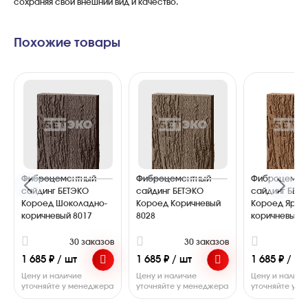
сохраняя
свой
внешний
вид
и
качество
.
Похожие товары
Фиброцементный
Фиброцементный
Фиброцемен
сайдинг БЕТЭКО
сайдинг БЕТЭКО
сайдинг БЕТ
Короед Шоколадно-
Короед Коричневый
Короед Ярко
коричневый 8017
8028
коричневый 8
30 заказов
30 заказов
3
1 685 ₽ / шт
1 685 ₽ / шт
1 685 ₽ / шт
Цену и наличие
Цену и наличие
Цену и наличи
уточняйте у менеджера
уточняйте у менеджера
уточняйте у 