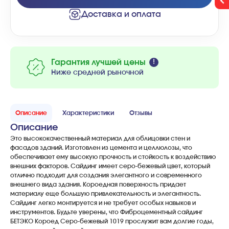
Доставка и оплата
Гарантия лучшей цены
Ниже средней рыночной
Описание
Характеристики
Отзывы
Описание
Это
высококачественный
материал
для
облицовки
стен
и
фасадов
зданий
.
Изготовлен
из
цемента
и
целлюлозы
,
что
обеспечивает
ему
высокую
прочность
и
стойкость
к
воздействию
внешних
факторов
.
Сайдинг
имеет
серо
-
бежевый
цвет
,
который
отлично
подходит
для
создания
элегантного
и
современного
внешнего
вида
здания
.
Короедная
поверхность
придает
материалу
еще
большую
привлекательность
и
элегантность
.
Сайдинг
легко
монтируется
и
не
требует
особых
навыков
и
инструментов
.
Будьте
уверены
,
что
Фиброцементный
сайдинг
БЕТЭКО
Короед
Серо
-
бежевый
1019
прослужит
вам
долгие
годы
,